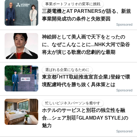
事業ポートフォリオの変革に挑戦
三菱電機とAT PARTNERSが語る、新規
事業開発成功の条件と失敗要因
Sponsored
神絵師として美人画で天下をとったの
に、なぜこんなことに...NHK大河で染谷
将太が演じる歌麿の悲劇的な最期
選ばれる企業になるために
東京都｢HTT取組推進宣言企業｣登録で環
境配慮時代を勝ち抜く具体策とは
Sponsored
忙しいビジネスパーソンを癒やす
ホテルのサービスと別荘の独立性を融
合…シェア別荘｢GLAMDAY STYLE｣の
魅力
Sponsored