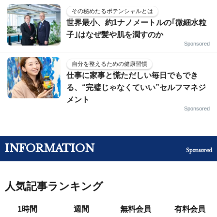
その秘めたるポテンシャルとは
世界最小、約1ナノメートルの｢微細水粒
子｣はなぜ髪や肌を潤すのか
Sponsored
自分を整えるための健康習慣
仕事に家事と慌ただしい毎日でもでき
る、“完璧じゃなくていい”セルフマネジ
メント
Sponsored
INFORMATION
Sponsored
人気記事ランキング
1時間
週間
無料会員
有料会員