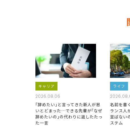
キャリア
ライフ
2026.08.06
2026.08.
｢辞めたい｣と言ってきた新人が思
名前を書
いとどまった…できる先輩が｢なぜ
ランス人
辞めたいの｣の代わりに返したたっ
並ばない
た一言
ステム