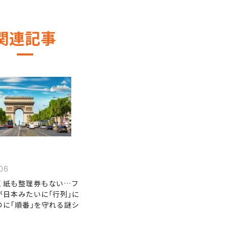
関連記事
06
く紙も整理券もない…フ
が日本みたいに｢行列｣に
のに｢順番｣を守れる謎シ