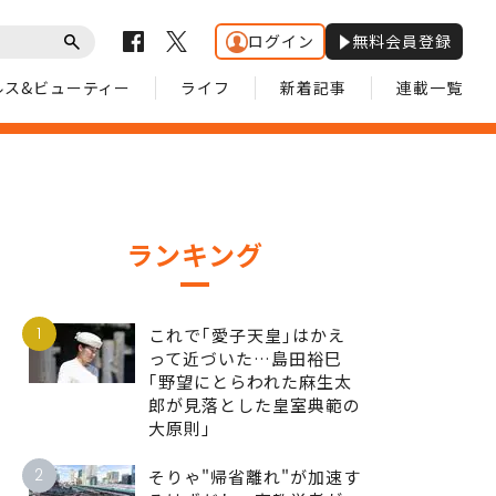
ログイン
無料会員登録
ルス&ビューティー
ライフ
新着記事
連載一覧
ランキング
1
これで｢愛子天皇｣はかえ
って近づいた…島田裕巳
｢野望にとらわれた麻生太
郎が見落とした皇室典範の
大原則｣
2
そりゃ"帰省離れ"が加速す