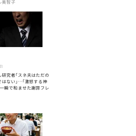
ル美智子
31
ん研究者｢スネ夫はただの
ではない｣…｢激怒する神
を一瞬で和ませた謝罪フレ