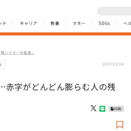
ント
キャリア
教養
マネー
SDGs
ヘ
「賢いマネーの智恵」
2021.03.24
粋
…赤字がどんどん膨らむ人の残
印刷