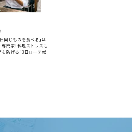
31
毎日同じものを食べる｣は
…専門家｢料理ストレスも
ダも防げる"3日ローテ献