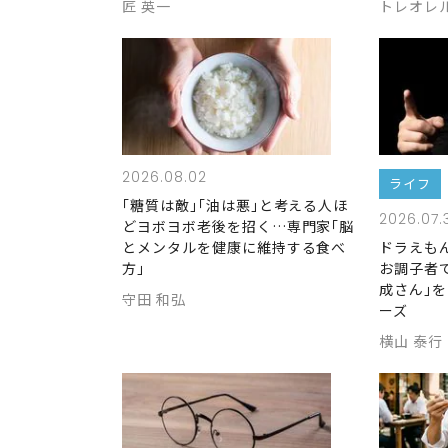
匠 英一
トレオレ
2026.08.02
ライフ
｢糖質は敵｣｢油は悪｣と考える人ほ
2026.07.
どヨボヨボ老後を招く…専門家｢脳
とメンタルを健康に維持する食べ
ドラえも
方｣
お調子者
成さん｣
守田 和弘
ーズ
横山 泰行