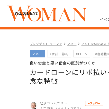
イベ
プレジデント ウーマン
マネー
ソンしないための
マネー
#家計・節約
#ローン
#書籍抜
良い借金と悪い借金の区別がつくか
カードローンにリボ払い
念な特徴
経済コラムニスト
+フォロー
大江 英樹 （おおえ・ひでき）