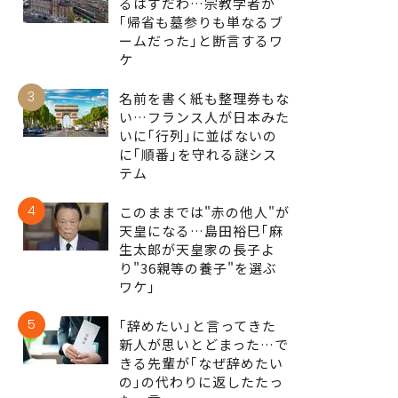
るはずだわ…宗教学者が
｢帰省も墓参りも単なるブ
ームだった｣と断言するワ
ケ
3
名前を書く紙も整理券もな
い…フランス人が日本みた
いに｢行列｣に並ばないの
に｢順番｣を守れる謎シス
テム
4
このままでは"赤の他人"が
天皇になる…島田裕巳｢麻
生太郎が天皇家の長子よ
り"36親等の養子"を選ぶ
ワケ｣
5
｢辞めたい｣と言ってきた
新人が思いとどまった…で
きる先輩が｢なぜ辞めたい
の｣の代わりに返したたっ