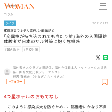
menu
コラム
ライフ
2021.02.12
軍用車両でホテル直行､14日缶詰め
｢変異株が持ち込まれても当たり前｣海外の入国隔離
体験者が日本のザル対策に抱く危機感
#国内政治
#防疫対策
海外書き人クラブお世話係、海外在住日本人ネットワークお世話
係、国際文化比較ジャーナリスト
柳沢 有紀夫 （やなぎさわ・ゆきお）
+フォロー
4つ星ホテルのおもてなし
このように感染拡大を防ぐために、隔離者にかなり不自