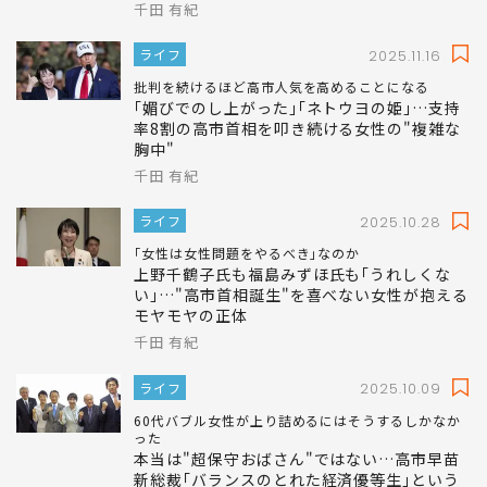
千田 有紀
ライフ
2025.11.16
批判を続けるほど高市人気を高めることになる
｢媚びでのし上がった｣｢ネトウヨの姫｣…支持
率8割の高市首相を叩き続ける女性の"複雑な
胸中"
千田 有紀
ライフ
2025.10.28
｢女性は女性問題をやるべき｣なのか
上野千鶴子氏も福島みずほ氏も｢うれしくな
い｣…"高市首相誕生"を喜べない女性が抱える
モヤモヤの正体
千田 有紀
ライフ
2025.10.09
60代バブル女性が上り詰めるにはそうするしかなか
った
本当は"超保守おばさん"ではない…高市早苗
新総裁｢バランスのとれた経済優等生｣という