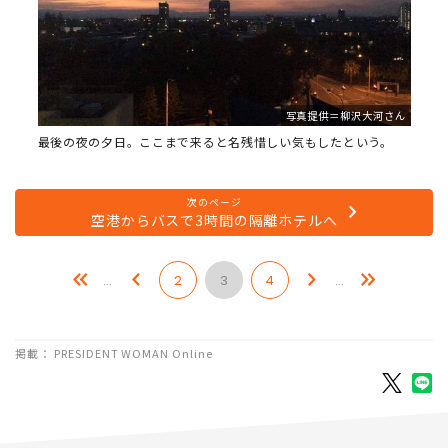
写真提供＝柳沢大河さん
最後の夜の夕日。ここまで来ると名残惜しい気もしたという。
次のページ
空港からバスで3時間の隔離ホテルへ
…
2
3
4
…
掲載： PRESIDENT WOMAN Online