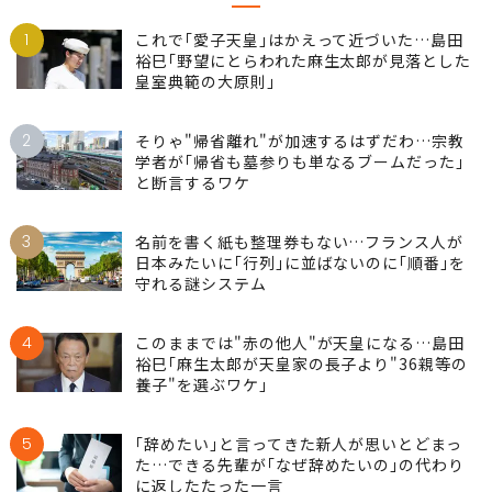
1
これで｢愛子天皇｣はかえって近づいた…島田
裕巳｢野望にとらわれた麻生太郎が見落とした
皇室典範の大原則｣
2
そりゃ"帰省離れ"が加速するはずだわ…宗教
学者が｢帰省も墓参りも単なるブームだった｣
と断言するワケ
3
名前を書く紙も整理券もない…フランス人が
日本みたいに｢行列｣に並ばないのに｢順番｣を
守れる謎システム
4
このままでは"赤の他人"が天皇になる…島田
裕巳｢麻生太郎が天皇家の長子より"36親等の
養子"を選ぶワケ｣
5
｢辞めたい｣と言ってきた新人が思いとどまっ
た…できる先輩が｢なぜ辞めたいの｣の代わり
に返したたった一言