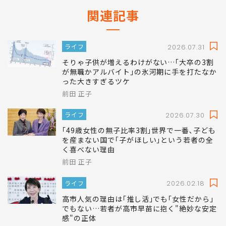
関連記事
ライフ
2026.07.31
そりゃ子供が増えるわけがない…｢大卒の3割
が無職かアルバイト｣の氷河期に手を打たなか
った大きすぎるツケ
前田 正子
ライフ
2026.07.30
｢49歳女性の無子比率3割｣世界で一番､子ども
を産まない国で｢子がほしい｣という若者の全
く喜べない理由
前田 正子
ライフ
2026.02.18
高市人気の理由は｢推し活｣でも｢女性だから｣
でもない…若者が高市早苗に抱く"絶妙な安定
感"の正体