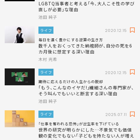
LGBTQ当事者と考える｢今､大人こそ性の学び
直しが必要｣な理由
池田 純子
ライフ
2020.12.15
毎日を濃く豊かにする逆算の生き方
数千人をおくってきた納棺師が､自分の死を6
カ月後に想定する深い理由
木村 光希
ライフ
2020.12.15
期待に応えるだけの人生からの脱却
｢もう､こんなのイヤだ!｣繊細さんの専門家が､
そう叫んでもいいと断言する深い理由
池田 純子
ライフ
2025.07.11
｢仕事を奪われる恐怖｣が出生率を下げている
世界の研究が明らかにした…不景気でも価値
観の変化でもない｢子どもを持たない人が増え