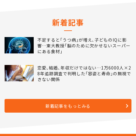
新着記事
不足すると｢うつ病｣が増え､子どものIQに影
響…東大教授｢脳のために欠かせないスーパー
にある食材｣
恋愛､結婚､年収だけではない…1万6000人×2
8年追跡調査で判明した｢容姿と寿命｣の無視で
きない関係
新着記事をもっとみる