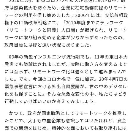
2020年2月、新型コロナウイルスが急速に広がる中、政
府は感染拡大を防ぐため、企業に在宅勤務前提のリモート
ワークの利用を促し始めました。2006年には、安倍首相政
権下のIT新改革戦略にて、「2010年度までにテレワーク
（リモートワークと同義）人口増」が掲げられ、リモート
ワークに取り組み始める企業が少なからずあったものの、
政府目標にはほど遠い状況にありました。
09年の新型インフルエンザ流行期でも、11年の東日本大
震災でも議論はされましたが、実際に働き方を変えるまで
には至らず、リモートワーク化は遅々として進みませんで
した。でも、今回のコロナ禍で一気に加速。20年4月7日の
緊急事態宣言における外出自粛要請が、世の中のデジタル
化をも促すことに。そんな急激な変化の中、私たちはどう
行動していけばいいのか考えてみましょう。
かつて、政府が国家戦略としてリモートワークを推奨し
たことで、大手も中堅企業も意識してはいたけれど、資金
面での問題をはじめ、精神的な面においても取り組むには