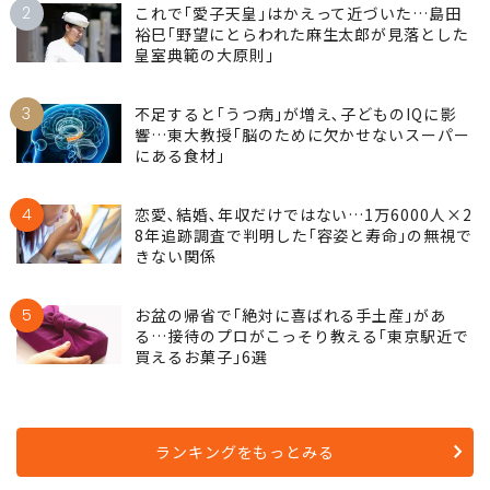
2
これで｢愛子天皇｣はかえって近づいた…島田
裕巳｢野望にとらわれた麻生太郎が見落とした
皇室典範の大原則｣
3
不足すると｢うつ病｣が増え､子どものIQに影
響…東大教授｢脳のために欠かせないスーパー
にある食材｣
4
恋愛､結婚､年収だけではない…1万6000人×2
8年追跡調査で判明した｢容姿と寿命｣の無視で
きない関係
5
お盆の帰省で｢絶対に喜ばれる手土産｣があ
る…接待のプロがこっそり教える｢東京駅近で
買えるお菓子｣6選
ランキングをもっとみる