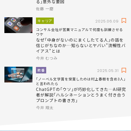
る｣意外な要因
佐藤 一磨
キャリア
2025.06.09
コンサル会社が営業マニュアルで何度も訓練させる
ワケ
なぜ｢中身がないのにまくしたてる人｣の話を
信じがちなのか…知らないとヤバい"流暢性バ
イアス"とは
今井 むつみ
教養
2025.05.31
｢ノーベル文学賞を受賞したのは村上春樹を含め3人｣
と言われたら
ChatGPTの｢ウソ｣が巧妙化してきた…AI研究
者が解説｢ハルシネーションとうまく付き合う
プロンプトの書き方｣
今井 翔太