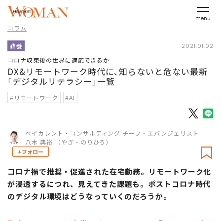
menu
コラム
教養
2021.01.02
コロナ収束後の世界に適応できるか
DX&リモートワーク時代に､知らないと危ない最新
｢デジタルリテラシー｣一覧
#リモートワーク
#AI
ベイカレント・コンサルティング チーフ・エバンジェリスト
八木 典裕 （やぎ・のりひろ）
+フォロー
コロナ禍で推奨・促進された在宅勤務。リモートワーク化
が浸透するにつれ、見えてきた課題も。ポストコロナ時代
のデジタル環境はどうなっていくのだろうか。