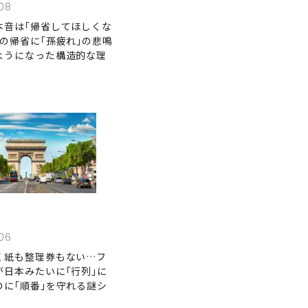
08
本音は｢帰省してほしくな
の帰省に｢孫疲れ｣の悲鳴
ようになった構造的な理
06
く紙も整理券もない…フ
が日本みたいに｢行列｣に
のに｢順番｣を守れる謎シ