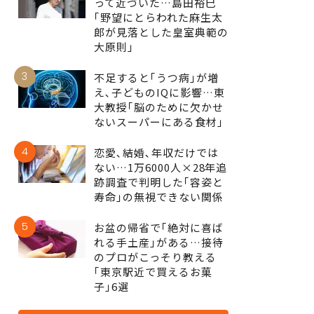
って近づいた…島田裕巳
｢野望にとらわれた麻生太
郎が見落とした皇室典範の
大原則｣
3
不足すると｢うつ病｣が増
え､子どものIQに影響…東
大教授｢脳のために欠かせ
ないスーパーにある食材｣
4
恋愛､結婚､年収だけでは
ない…1万6000人×28年追
跡調査で判明した｢容姿と
寿命｣の無視できない関係
5
お盆の帰省で｢絶対に喜ば
れる手土産｣がある…接待
のプロがこっそり教える
｢東京駅近で買えるお菓
子｣6選