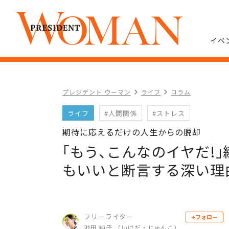
イベ
プレジデント ウーマン
ライフ
コラム
ライフ
#人間関係
#ストレス
期待に応えるだけの人生からの脱却
｢もう､こんなのイヤだ!
もいいと断言する深い理
フリーライター
+フォロー
池田 純子 （いけだ・じゅんこ）