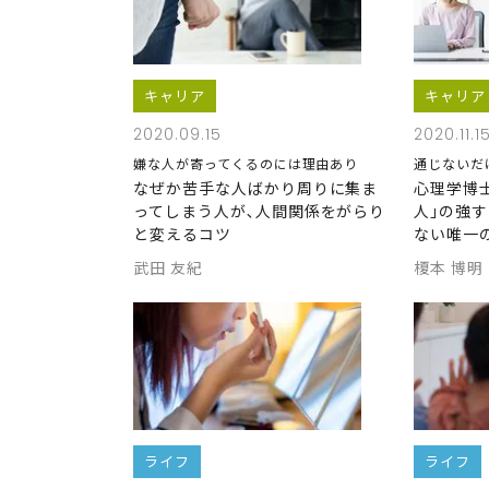
キャリア
キャリア
2020.09.15
2020.11.1
嫌な人が寄ってくるのには理由あり
通じないだ
なぜか苦手な人ばかり周りに集ま
心理学博
ってしまう人が､人間関係をがらり
人｣の強
と変えるコツ
ない唯一
武田 友紀
榎本 博明
ライフ
ライフ