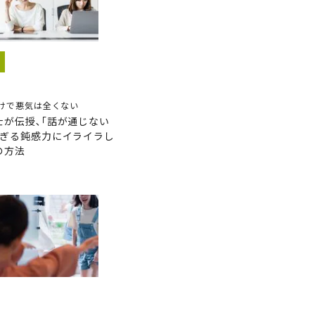
5
けで悪気は全くない
士が伝授､｢話が通じない
すぎる鈍感力にイライラし
の方法