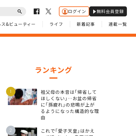
ログイン
無料会員登録
ルス&ビューティー
ライフ
新着記事
連載一覧
ランキング
1
祖父母の本音は｢帰省して
ほしくない｣…お盆の帰省
に｢孫疲れ｣の悲鳴が上が
るようになった構造的な理
由
2
これで｢愛子天皇｣はかえ