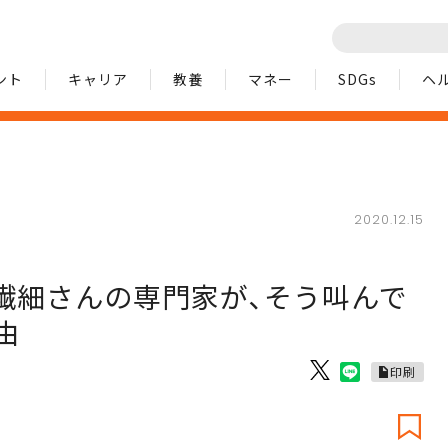
ント
キャリア
教養
マネー
SDGs
ヘ
2020.12.15
｣繊細さんの専門家が､そう叫んで
由
印刷