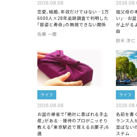
2026.08.08
2026.08.
恋愛､結婚､年収だけではない…1万
祖父母の
6000人×28年追跡調査で判明した
い｣…お盆
｢容姿と寿命｣の無視できない関係
が上がる
由
佐藤 一磨
鈴木 洋仁
ライフ
ライフ
2026.08.08
2026.08.
お盆の帰省で｢絶対に喜ばれる手土
名前を書
産｣がある…接待のプロがこっそり
ランス人
教える｢東京駅近で買えるお菓子｣6
並ばない
選
ステム