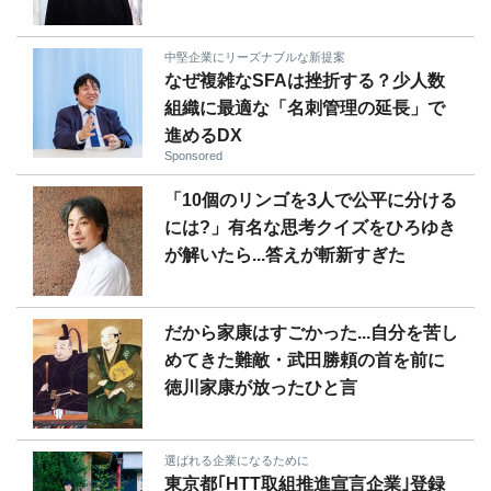
中堅企業にリーズナブルな新提案
なぜ複雑なSFAは挫折する？少人数
組織に最適な「名刺管理の延長」で
進めるDX
Sponsored
「10個のリンゴを3人で公平に分ける
には?」有名な思考クイズをひろゆき
が解いたら...答えが斬新すぎた
だから家康はすごかった...自分を苦し
めてきた難敵・武田勝頼の首を前に
徳川家康が放ったひと言
選ばれる企業になるために
東京都｢HTT取組推進宣言企業｣登録