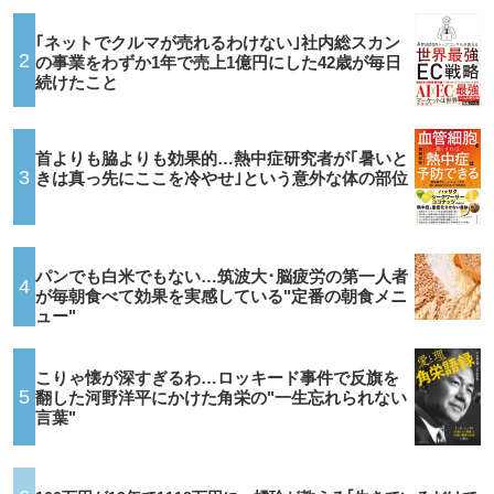
｢ネットでクルマが売れるわけない｣社内総スカン
2
の事業をわずか1年で売上1億円にした42歳が毎日
続けたこと
首よりも脇よりも効果的…熱中症研究者が｢暑いと
3
きは真っ先にここを冷やせ｣という意外な体の部位
パンでも白米でもない…筑波大･脳疲労の第一人者
4
が毎朝食べて効果を実感している"定番の朝食メニ
ュー"
こりゃ懐が深すぎるわ…ロッキード事件で反旗を
5
翻した河野洋平にかけた角栄の"一生忘れられない
言葉"