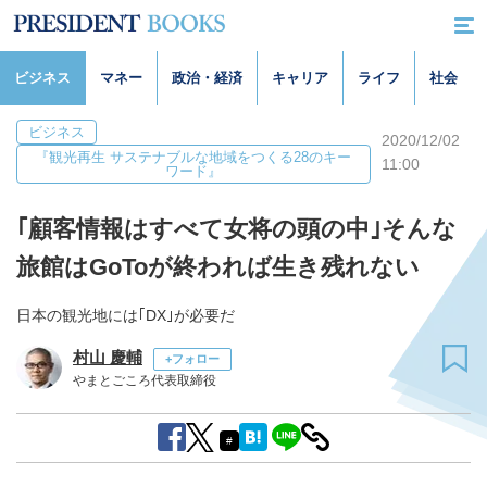
ビジネス
マネー
政治・経済
キャリア
ライフ
社会
ビジネス
2020/12/02
『観光再生 サステナブルな地域をつくる28のキー
11:00
ワード』
｢顧客情報はすべて女将の頭の中｣そんな
旅館はGoToが終われば生き残れない
日本の観光地には｢DX｣が必要だ
村山 慶輔
+フォロー
やまとごころ代表取締役
#