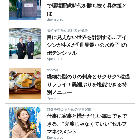
で環境配慮時代を勝ち抜く具体策と
は
Sponsored
微粒子工学の専門家が解説
目に見えない世界を計測する…アイ
シンが生んだ｢世界最小の水粒子｣の
ポテンシャル
Sponsored
dancyu
繊細な脂のりの刺身とサクサク3種盛
りフライ！黒瀬ぶりを堪能できる特
別メニュー
Sponsored
自分を整えるための健康習慣
仕事に家事と慌ただしい毎日でもで
きる、“完璧じゃなくていい”セルフ
マネジメント
Sponsored