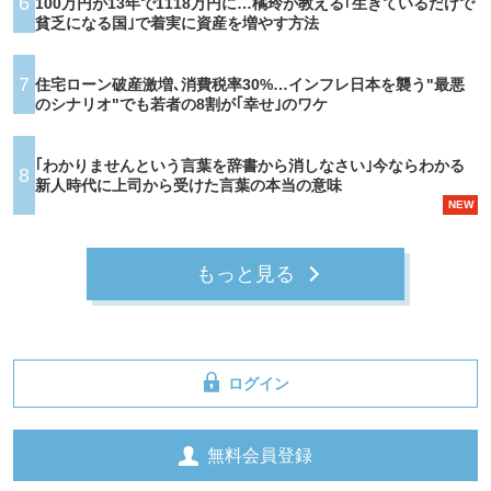
6
100万円が13年で1118万円に…橘玲が教える｢生きているだけで
貧乏になる国｣で着実に資産を増やす方法
7
住宅ローン破産激増､消費税率30%…インフレ日本を襲う"最悪
のシナリオ"でも若者の8割が｢幸せ｣のワケ
｢わかりませんという言葉を辞書から消しなさい｣今ならわかる
8
新人時代に上司から受けた言葉の本当の意味
NEW
もっと見る
ログイン
無料会員登録