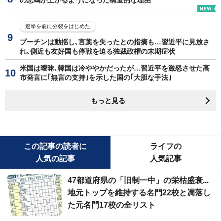
選挙を前に分裂をはじめた
プーチンは動揺し､言葉を失ったとの指摘も…習近平に見放さ
れ､側近も友好国も停戦を迫る独裁政権の末期症状
米国は曖昧､韓国は冷ややかだったが…習近平を激怒させた高
市発言に｢無言の支持｣を示した国の｢大胆な手法｣
もっと見る
この記事の読者に
ライフの
人気の記事
人気記事
47都道府県の「旧制一中」の栄枯盛衰...
地元トップを維持する名門22校と凋落し
た元名門17校の全リスト