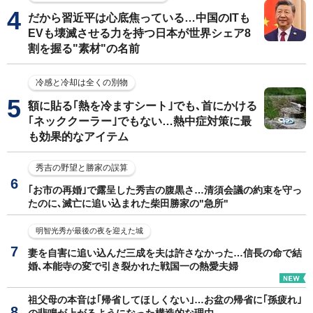
だから習近平は心底焦っている…中国のITも
EVも壊滅させる力を持つ日本が世界シェア8
割を握る"素材"の名前
冷感と冷却は全くの別物
額に貼る｢熱を冷ますシート｣でも､首にかける
｢ネッククーラー｣でもない…熱中症対策に最
も効果的なアイテム
秀吉の野望と勝家の誤算
｢お市の再婚｣で露呈した秀吉の腹黒さ…清須会議の約束を守っ
たのに､滅亡に追い込まれた柴田勝家の"急所"
明智光秀が最後の夜を迎えた城
妻を自害に追い込んだ三成を夫は許さなかった…信長の命で結
婚､本能寺の変で引き裂かれた戦国一の熱愛夫婦
祖父母の本音は｢帰省してほしくない｣…お盆の帰省に｢孫疲れ｣
の悲鳴が上がるようになった構造的な理由