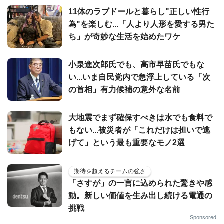
11体のラブドールと暮らし"正しい性行
為"を楽しむ...「人より人形を愛する男た
ち」が奇妙な生活を始めたワケ
小泉進次郎氏でも、高市早苗氏でもな
い...いま自民党内で急浮上している「次
の首相」有力候補の意外な名前
大地震でまず確保すべきは水でも食料で
もない...被災者が「これだけは担いで逃
げて」という最も重要なモノ2選
期待を超えるチームの強さ
「さすが」の一言に込められた驚きや感
動。新しい価値を生み出し続ける電通の
挑戦
Sponsored