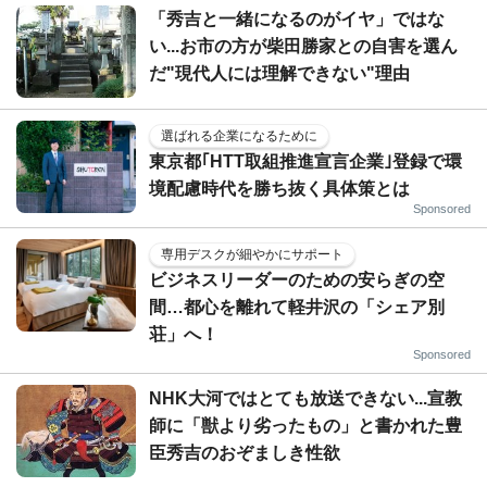
「秀吉と一緒になるのがイヤ」ではな
い...お市の方が柴田勝家との自害を選ん
だ"現代人には理解できない"理由
選ばれる企業になるために
東京都｢HTT取組推進宣言企業｣登録で環
境配慮時代を勝ち抜く具体策とは
Sponsored
専用デスクが細やかにサポート
ビジネスリーダーのための安らぎの空
間…都心を離れて軽井沢の「シェア別
荘」へ！
Sponsored
NHK大河ではとても放送できない...宣教
師に「獣より劣ったもの」と書かれた豊
臣秀吉のおぞましき性欲