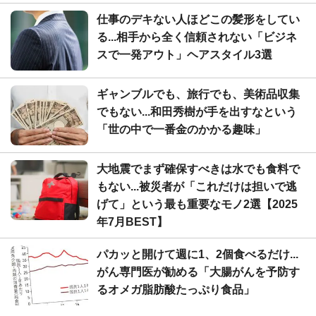
仕事のデキない人ほどこの髪形をしてい
る...相手から全く信頼されない「ビジネ
スで一発アウト」ヘアスタイル3選
ギャンブルでも、旅行でも、美術品収集
でもない...和田秀樹が手を出すなという
「世の中で一番金のかかる趣味」
大地震でまず確保すべきは水でも食料で
もない...被災者が「これだけは担いで逃
げて」という最も重要なモノ2選【2025
年7月BEST】
パカッと開けて週に1、2個食べるだけ...
がん専門医が勧める「大腸がんを予防す
るオメガ脂肪酸たっぷり食品」