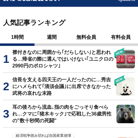
人気記事ランキング
1時間
週間
無料会員
有料会員
襟付きなのに周囲から｢だらしない｣と思われ
る…帰省の際に選んではいけない｢ユニクロの
2990円のポロシャツ｣
信長を支える四天王の一人だったのに…秀吉
にハメられて｢清須会議｣に出席できなかった
武将の哀れな末路
耳の後ろから流血､指の肉をごっそり食べら
れ…クマに｢猪木キック｣で応戦した36歳男性
の"数十秒間の死闘"
経済戦争踏み切れば自国産業崩壊