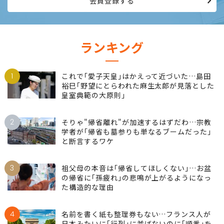
会員登録する
ランキング
1
これで｢愛子天皇｣はかえって近づいた…島田
裕巳｢野望にとらわれた麻生太郎が見落とした
皇室典範の大原則｣
2
そりゃ"帰省離れ"が加速するはずだわ…宗教
学者が｢帰省も墓参りも単なるブームだった｣
と断言するワケ
3
祖父母の本音は｢帰省してほしくない｣…お盆
の帰省に｢孫疲れ｣の悲鳴が上がるようになっ
た構造的な理由
4
名前を書く紙も整理券もない…フランス人が
日本みたいに｢行列｣に並ばないのに｢順番｣を