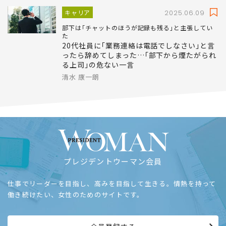
キャリア
2025.06.09
部下は｢チャットのほうが記録も残る｣と主張してい
た
20代社員に｢業務連絡は電話でしなさい｣と言
ったら辞めてしまった…｢部下から煙たがられ
る上司｣の危ない一言
清水 康一朗
プレジデントウーマン会員
仕事でリーダーを目指し、高みを目指して生きる。情熱を持って
働き続けたい、女性のためのサイトです。