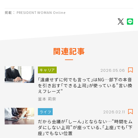
掲載： PRESIDENT WOMAN Online
関連記事
キャリア
2026.05.06
｢遠慮せずに何でも言って｣はNG…部下の本音
を引き出す｢できる上司｣が使っている"言い換
えフレーズ"
釜本 莉奈
ライフ
2026.02.11
だから会議が｢しーん｣とならない…"時間をム
ダにしない上司"が座っている､｢上座｣でも｢下
座｣でもない位置