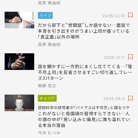
高原 美由紀
ライフ
2026.02.10
だから部下と"世間話"しか話せない…面談で
本音を引き出すのがうまい上司が座っている
｢真正面｣以外の場所
高原 美由紀
2025.12.17
話を聞かずに一方的にまくし立ててくる…｢理
不尽上司｣を反省させるすごい切り返しフレー
ズ3パターン
衛藤 信之
キャリア
2025.06.11
認知科学の研究者が｢バイアスは不可欠｣と語るワケ
これがないと母国語の習得すらできない…人
の頭の中が｢思い込みと偏見｣に満ち溢れてい
る本当の理由
今井 むつみ