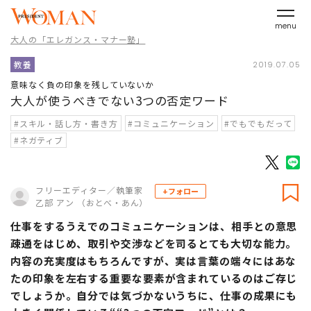
menu
大人の「エレガンス・マナー塾」
教養
2019.07.05
意味なく負の印象を残していないか
大人が使うべきでない3つの否定ワード
#スキル・話し方・書き方
#コミュニケーション
#でもでもだって
#ネガティブ
フリーエディター／執筆家
+フォロー
乙部 アン （おとべ・あん）
仕事をするうえでのコミュニケーションは、相手との意思
疎通をはじめ、取引や交渉などを司るとても大切な能力。
内容の充実度はもちろんですが、実は言葉の端々にはあな
たの印象を左右する重要な要素が含まれているのはご存じ
でしょうか。自分では気づかないうちに、仕事の成果にも