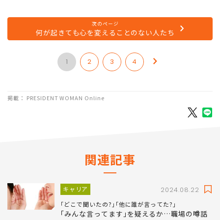
次のページ
何が起きても心を変えることのない人たち
1
2
3
4
掲載： PRESIDENT WOMAN Online
関連記事
キャリア
2024.08.22
｢どこで聞いたの?｣｢他に誰が言ってた?｣
｢みんな言ってます｣を疑えるか…職場の噂話