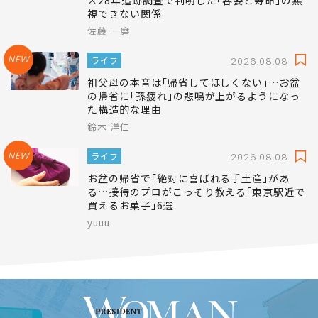
視できない関係
佐藤 一磨
NEW
ライフ
2026.08.08
祖父母の本音は｢帰省してほしくない｣…お盆
の帰省に｢孫疲れ｣の悲鳴が上がるようになっ
た構造的な理由
鈴木 洋仁
NEW
ライフ
2026.08.08
お盆の帰省で｢絶対に喜ばれる手土産｣があ
る…接待のプロがこっそり教える｢東京駅近で
買えるお菓子｣6選
yuuu