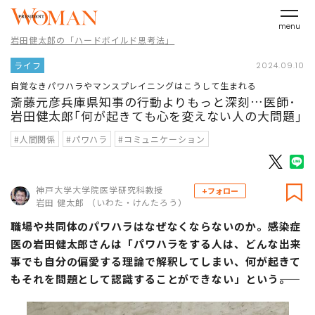
menu
岩田健太郎の「ハードボイルド思考法」
ライフ
2024.09.10
自覚なきパワハラやマンスプレイニングはこうして生まれる
斎藤元彦兵庫県知事の行動よりもっと深刻…医師･
岩田健太郎｢何が起きても心を変えない人の大問題｣
#人間関係
#パワハラ
#コミュニケーション
神戸大学大学院医学研究科教授
+フォロー
岩田 健太郎 （いわた・けんたろう）
職場や共同体のパワハラはなぜなくならないのか。感染症
医の岩田健太郎さんは「パワハラをする人は、どんな出来
事でも自分の偏愛する理論で解釈してしまい、何が起きて
もそれを問題として認識することができない」という――。