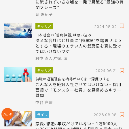
に流されず小さな嘘を一発で見破る"最強の質
問フレーズ"
岡 佐紀子
キャリア
2024.08.02
日本社会の｢苦痛神話｣は思い込み
ダメな会社ほど社員に"修羅場"を踏ませよう
とする…職場のエラい人の武勇伝を真に受け
てはいけないワケ
村中 直人,中原 淳
キャリア
2024.06.21
前職の退職理由を納得がいくまで深掘りする
こんな人を絶対入社させてはいけない…採用
面接で「モンスター社員」を見極めるキラー
質問
中谷 充宏
NEW
ライフ
2026.08.08
恋愛､結婚､年収だけではない…1万6000人
×28年追跡調査で判明した｢容姿と寿命｣の無