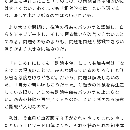
が過去に存在したこと「そのもの」の問題自体は相対的に
は大きくない。あくまでも「相対的には」という話であ
り、決して小さい話なのではないけれども。
より大きな問題は、往時の行為をパワハラと認識し、自
らをアップデートし、そして振る舞いを改善できないこと
である。問題そのものよりも、問題を問題と認識できない
ほうがより大きな問題なのだ。
ひぼう
「いじめ」にしても「
誹謗
中傷」にしても加害者は「な
んでこの程度のことで、みんな怒っているのだろう」と無
反省な態度を取りがちだ。だから、問題は解決しないの
だ。「自分が若い頃もこうだった」と過去の体験を再生産
している限り、いじめも誹謗中傷もパワハラも止まらな
い。過去の経験を再生産するものか、という断固たる決意
と認識が大切なのだ。
私は、兵庫県知事斎藤元彦氏があれをやったこれをやっ
たというエピソード自体よりも、それを咎められた知事本