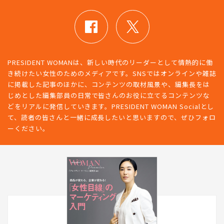
PRESIDENT WOMANは、新しい時代のリーダーとして情熱的に働
き続けたい女性のためのメディアです。SNSではオンラインや雑誌
に掲載した記事のほかに、コンテンツの取材風景や、編集長をは
じめとした編集部員の日常で皆さんのお役に立てるコンテンツな
どをリアルに発信していきます。PRESIDENT WOMAN Socialとし
て、読者の皆さんと一緒に成長したいと思いますので、ぜひフォロ
ーください。