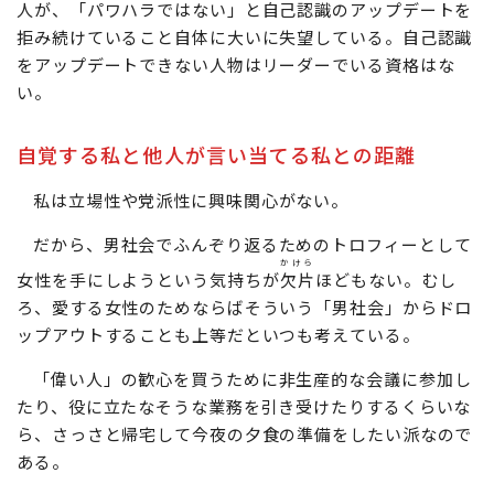
人が、「パワハラではない」と自己認識のアップデートを
拒み続けていること自体に大いに失望している。自己認識
をアップデートできない人物はリーダーでいる資格はな
い。
自覚する私と他人が言い当てる私との距離
私は立場性や党派性に興味関心がない。
だから、男社会でふんぞり返るためのトロフィーとして
かけら
女性を手にしようという気持ちが
欠片
ほどもない。むし
ろ、愛する女性のためならばそういう「男社会」からドロ
ップアウトすることも上等だといつも考えている。
「偉い人」の歓心を買うために非生産的な会議に参加し
たり、役に立たなそうな業務を引き受けたりするくらいな
ら、さっさと帰宅して今夜の夕食の準備をしたい派なので
ある。