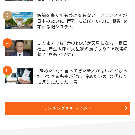
3
名前を書く紙も整理券もない…フランス人が
日本みたいに｢行列｣に並ばないのに｢順番｣を
守れる謎システム
4
このままでは"赤の他人"が天皇になる…島田
裕巳｢麻生太郎が天皇家の長子より"36親等の
養子"を選ぶワケ｣
5
｢辞めたい｣と言ってきた新人が思いとどまっ
た…できる先輩が｢なぜ辞めたいの｣の代わり
に返したたった一言
ランキングをもっとみる