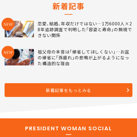
新着記事
恋愛､結婚､年収だけではない…1万6000人×2
NEW
8年追跡調査で判明した｢容姿と寿命｣の無視で
きない関係
祖父母の本音は｢帰省してほしくない｣…お盆
NEW
の帰省に｢孫疲れ｣の悲鳴が上がるようになっ
た構造的な理由
新着記事をもっとみる
PRESIDENT WOMAN SOCIAL