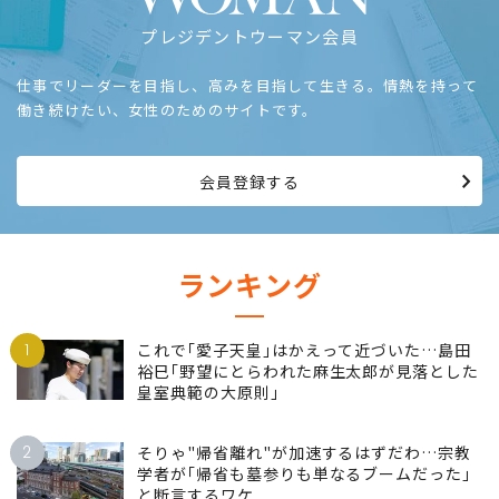
プレジデントウーマン会員
仕事でリーダーを目指し、高みを目指して生きる。情熱を持って
働き続けたい、女性のためのサイトです。
会員登録する
ランキング
1
これで｢愛子天皇｣はかえって近づいた…島田
裕巳｢野望にとらわれた麻生太郎が見落とした
皇室典範の大原則｣
2
そりゃ"帰省離れ"が加速するはずだわ…宗教
学者が｢帰省も墓参りも単なるブームだった｣
と断言するワケ