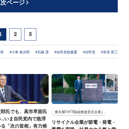
次ページ
1
2
3
選挙
#小泉 進次郎
#石破 茂
#自民党総裁選
#自民党
#安倍 晋三
次郎氏でも、高市早苗氏
東京都｢HTT取組推進宣言企業｣
...いま自民党内で急浮
リサイクル企業が節電・発電・
いる「次の首相」有力候