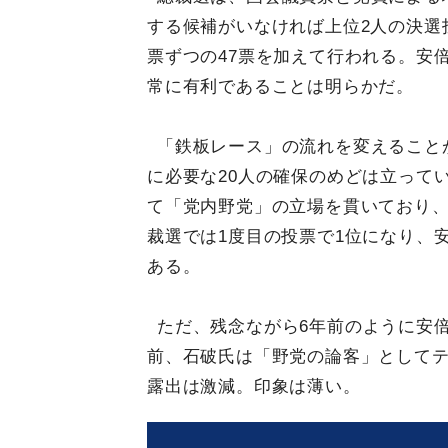
する候補がいなければ上位2人の決選
票ずつの47票を加えて行われる。安
常に有利であることは明らかだ。
「鉄板レース」の流れを変えること
に必要な20人の確保のめどは立って
て「党内野党」の立場を貫いており、
裁選では1度目の投票で1位になり、
ある。
ただ、残念ながら6年前のように安
前、石破氏は「野党の論客」として
露出は激減。印象は薄い。