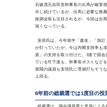
石破茂元自民党幹事長の出馬が確実
示し続けているが、出馬に必要な推薦
政調会長も注目されるが、今回は出
強くなっている。
安倍氏は、今年前半「森友」「加計
が灯っていたが、今は内閣支持率も戻
派」の支持を取り付けた。3派で国会
ている竹下派も、幹事長ポストなど
派閥の議員も安倍氏に雪崩打ちそう
上回る。
6年前の総裁選では1度目の投
総裁選は、国会議員票と党員による