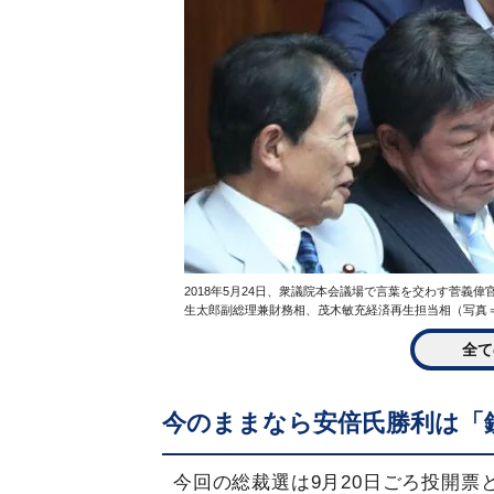
2018年5月24日、衆議院本会議場で言葉を交わす菅
生太郎副総理兼財務相、茂木敏充経済再生担当相（写真
全て
今のままなら安倍氏勝利は「
今回の総裁選は9月20日ごろ投開票