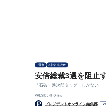
#選挙
#小泉 進次郎
安倍総裁3選を阻止
「石破・進次郎タッグ」しかない
PRESIDENT Online
プレジデントオンライン編集部
+