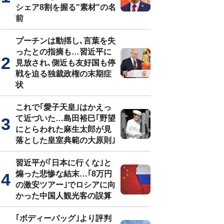
シェア8割を握る"素材"の名
前
プーチンは動揺し､言葉を失
ったとの指摘も…習近平に
見放され､側近も友好国も停
戦を迫る独裁政権の末期症
状
これで｢愛子天皇｣はかえっ
て近づいた…島田裕巳｢野望
にとらわれた麻生太郎が見
落とした皇室典範の大原則｣
習近平が｢日本に行くな｣と
煽った悲惨な結末…｢8万円
の激安ツアー｣でロシアに向
かった中国人観光客の誤算
｢ボディーバッグ｣より評判