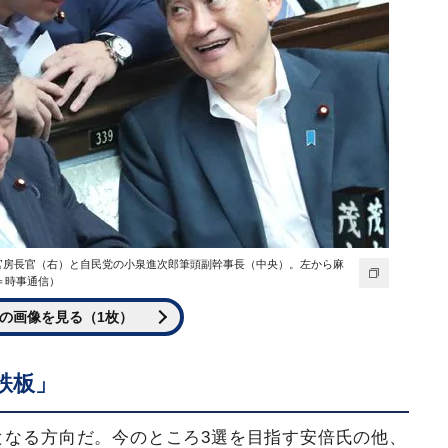
義偉官房長官（右）と自民党の小泉進次郎筆頭副幹事長（中央）。左から麻
＝時事通信）
の画像を見る（1枚）
鉄板」
となる方向だ。今のところ3選を目指す安倍氏の他、