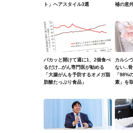
ト」ヘアスタイル3選
補の意
パカッと開けて週に1、2個食べ
カルシ
るだけ...がん専門医が勧める
ない..
「大腸がんを予防するオメガ脂
「98%
肪酸たっぷり食品」
素」を