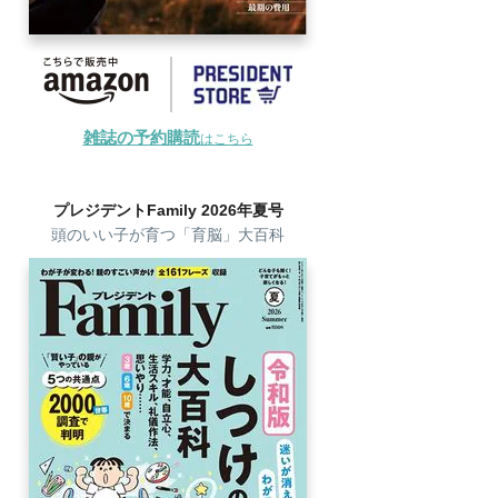
雑誌の予約購読
はこちら
プレジデントFamily 2026年夏号
頭のいい子が育つ「育脳」大百科