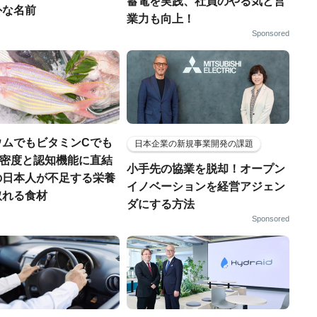
蓄電を実践、社員のやる気と営
外な名前
業力も向上！
Sponsored
ウムでもビタミンCでも
日本企業の新規事業開発の課題
.骨密度と認知機能に直結
小手先の協業を脱却！オープン
の日本人が不足する栄養
イノベーションを経営アジェン
取れる食材
ダにする方法
Sponsored