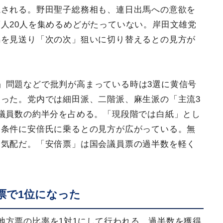
視される。野田聖子総務相も、連日出馬への意欲を
人20人を集めるめどがたっていない。岸田文雄党
馬を見送り「次の次」狙いに切り替えるとの見方が
」問題などで批判が高まっている時は3選に黄信号
った。党内では細田派、二階派、麻生派の「主流3
議員数の約半分を占める。「現段階では白紙」とし
を条件に安倍氏に乗るとの見方が広がっている。無
な気配だ。「安倍票」は国会議員票の過半数を軽く
票で1位になった
地方票の比率を1対1にして行われる。過半数を獲得