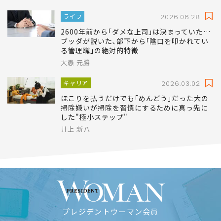
ライフ
2026.06.28
2600年前から｢ダメな上司｣は決まっていた…
ブッダが説いた､部下から｢陰口を叩かれてい
る管理職｣の絶対的特徴
大愚 元勝
キャリア
2026.03.02
ほこりを払うだけでも｢めんどう｣だった大の
掃除嫌いが掃除を習慣にするために真っ先に
した"極小ステップ"
井上 新八
プレジデントウーマン会員