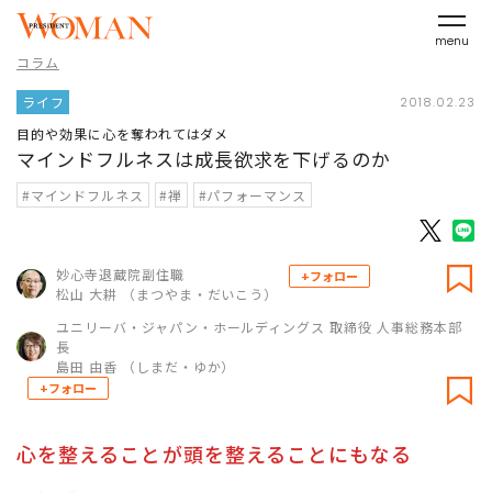
menu
コラム
ライフ
2018.02.23
目的や効果に心を奪われてはダメ
マインドフルネスは成長欲求を下げるのか
#マインドフルネス
#禅
#パフォーマンス
妙心寺退蔵院副住職
+フォロー
松山 大耕 （まつやま・だいこう）
ユニリーバ・ジャパン・ホールディングス 取締役 人事総務本部
長
島田 由香 （しまだ・ゆか）
+フォロー
心を整えることが頭を整えることにもなる