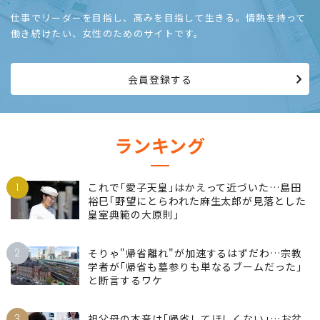
仕事でリーダーを目指し、高みを目指して生きる。情熱を持って
働き続けたい、女性のためのサイトです。
会員登録する
ランキング
1
これで｢愛子天皇｣はかえって近づいた…島田
裕巳｢野望にとらわれた麻生太郎が見落とした
皇室典範の大原則｣
2
そりゃ"帰省離れ"が加速するはずだわ…宗教
学者が｢帰省も墓参りも単なるブームだった｣
と断言するワケ
3
祖父母の本音は｢帰省してほしくない｣…お盆