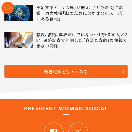
不足すると｢うつ病｣が増え､子どものIQに影
NEW
響…東大教授｢脳のために欠かせないスーパー
にある食材｣
恋愛､結婚､年収だけではない…1万6000人×2
8年追跡調査で判明した｢容姿と寿命｣の無視で
きない関係
新着記事をもっとみる
PRESIDENT WOMAN SOCIAL