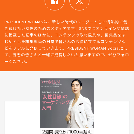
PRESIDENT WOMANは、新しい時代のリーダーとして情熱的に働
き続けたい女性のためのメディアです。SNSではオンラインや雑誌
に掲載した記事のほかに、コンテンツの取材風景や、編集長をは
じめとした編集部員の日常で皆さんのお役に立てるコンテンツな
どをリアルに発信していきます。PRESIDENT WOMAN Socialとし
て、読者の皆さんと一緒に成長したいと思いますので、ぜひフォロ
ーください。