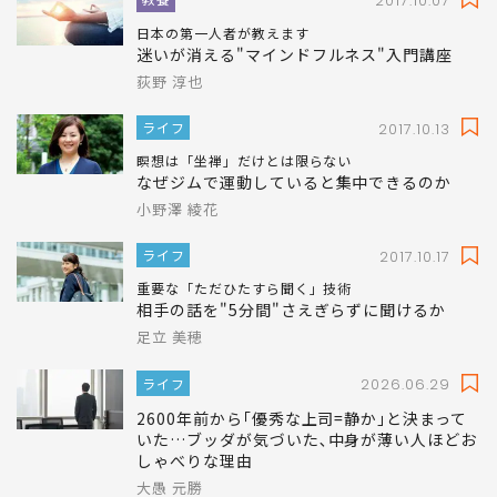
2017.10.07
日本の第一人者が教えます
迷いが消える"マインドフルネス"入門講座
荻野 淳也
ライフ
2017.10.13
瞑想は「坐禅」だけとは限らない
なぜジムで運動していると集中できるのか
小野澤 綾花
ライフ
2017.10.17
重要な「ただひたすら聞く」技術
相手の話を"5分間"さえぎらずに聞けるか
足立 美穂
ライフ
2026.06.29
2600年前から｢優秀な上司=静か｣と決まって
いた…ブッダが気づいた､中身が薄い人ほどお
しゃべりな理由
大愚 元勝