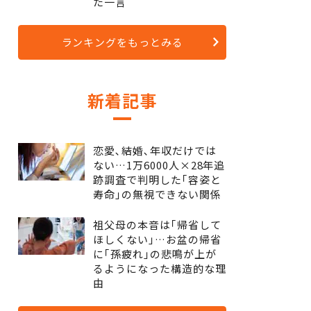
た一言
ランキングをもっとみる
新着記事
恋愛､結婚､年収だけでは
ない…1万6000人×28年追
跡調査で判明した｢容姿と
寿命｣の無視できない関係
祖父母の本音は｢帰省して
ほしくない｣…お盆の帰省
に｢孫疲れ｣の悲鳴が上が
るようになった構造的な理
由