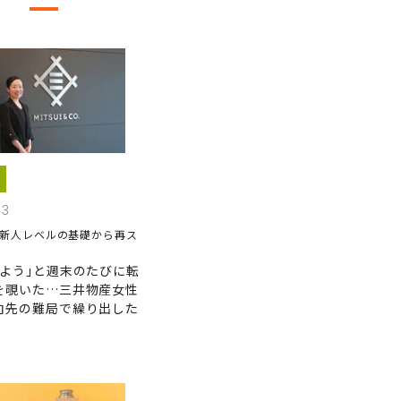
13
で新人レベルの基礎から再ス
めよう｣と週末のたびに転
を覗いた…三井物産女性
向先の難局で繰り出した
C