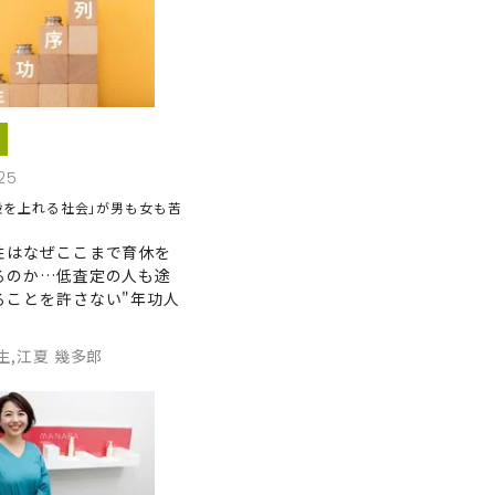
25
段を上れる社会｣が男も女も苦
性はなぜここまで育休を
るのか…低査定の人も途
ることを許さない"年功人
生,江夏 幾多郎