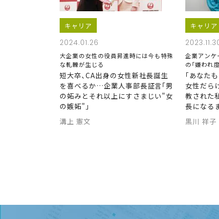
キャリア
キャリア
2024.01.26
2023.11.3
大企業の女性の役員昇進時には今も特殊
企業アンケ
な軋轢が生じる
の｢嫌われ度
短大卒､CA出身の女性新社長誕生
｢あなた
を喜べるか…企業人事部長証言｢男
女性だら
の妬みとそれ以上にすさまじい"女
教された
の嫉妬"｣
長になる
溝上 憲文
黒川 祥子