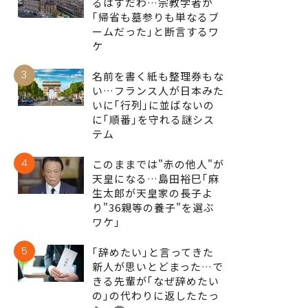
るはずだわ…宗教学者が
｢帰省も墓参りも単なるブ
ームだった｣と断言するワ
ケ
3
名前を書く紙も整理券もな
い…フランス人が日本みた
いに｢行列｣に並ばないの
に｢順番｣を守れる謎シス
テム
4
このままでは"赤の他人"が
天皇になる…島田裕巳｢麻
生太郎が天皇家の長子よ
り"36親等の養子"を選ぶ
ワケ｣
5
｢辞めたい｣と言ってきた
新人が思いとどまった…で
きる先輩が｢なぜ辞めたい
の｣の代わりに返したたっ