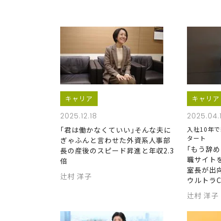
キャリア
キャリア
2025.12.18
2025.04.
｢君は働かなくていい｣そんな夫に
入社10年
タート
ぎゃふんと言わせた外資系人事部
｢もう辞
長の産後のスピード昇進と年収2.3
職サイト
倍
室長が出
辻村 洋子
ウルトラ
辻村 洋子