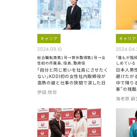
キャリア
キャリア
2024.09.10
2024.04.
総合職転換第1号→育休取得第1号→女
｢誰もが階
性初の所属長､役員､取締役
しめている
｢自分と同じ思いを社員にさせたく
日本人男
ない｣KDDI初の女性社内取締役が
避けたが
高熱の娘と仕事の狭間で涙した日
中で降り
事"の残酷
伊田 欣司
海老原 嗣