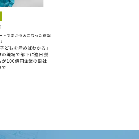
0
ートであかるみになった衝撃
｣
も子どもを産めばわかる｣
けの職場で部下に連日説
私が100億円企業の副社
まで