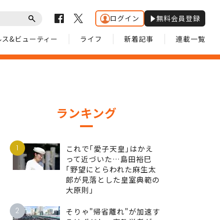
ログイン
無料会員登録
ルス&ビューティー
ライフ
新着記事
連載一覧
ランキング
1
これで｢愛子天皇｣はかえ
って近づいた…島田裕巳
｢野望にとらわれた麻生太
郎が見落とした皇室典範の
大原則｣
2
そりゃ"帰省離れ"が加速す