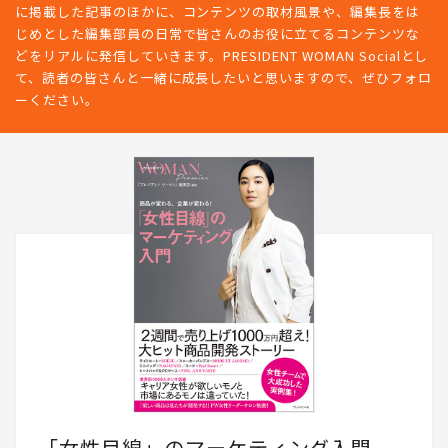
PRESIDENT WOMANは、新しい時代のリーダーとして情熱的に働
き続けたい女性のためのメディアです。SNSではオンラインや雑誌
に掲載した記事のほかに、コンテンツの取材風景や、編集長をは
じめとした編集部員の日常で皆さんのお役に立てるコンテンツな
どをリアルに発信していきます。PRESIDENT WOMAN Socialとし
て、読者の皆さんと一緒に成長したいと思いますので、ぜひフォロ
ーください。