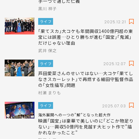
夫を41歳で亡くした週も映画館を開けた…
｢別府ブルーバード劇場｣94歳"照ちゃん"が女
手一つで通した仁義
黒川 祥子
ライフ
2025.12.21
｢果てスカ｣大コケも年間興収1400億円超の東
宝には誤差…ひとり勝ちが進む｢国宝｣｢鬼滅｣
だけじゃない理由
武井 保之
ライフ
2025.12.07
芦田愛菜さんのせいではない…大コケ｢果てし
なきスカーレット｣で再燃する細田守監督作品
の｢女性描写｣問題
村瀬 まりも
ライフ
2025.07.03
海外展開への一つの"解"となった超大作