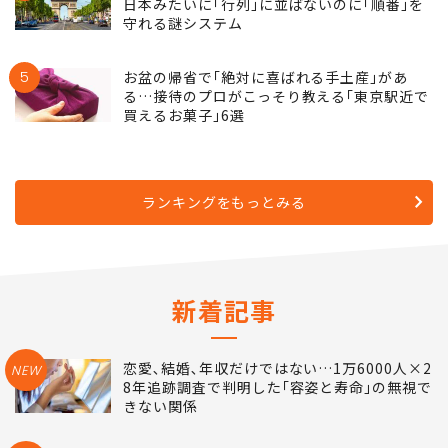
4
名前を書く紙も整理券もない…フランス人が
日本みたいに｢行列｣に並ばないのに｢順番｣を
守れる謎システム
5
お盆の帰省で｢絶対に喜ばれる手土産｣があ
る…接待のプロがこっそり教える｢東京駅近で
買えるお菓子｣6選
ランキングをもっとみる
新着記事
恋愛､結婚､年収だけではない…1万6000人×2
NEW