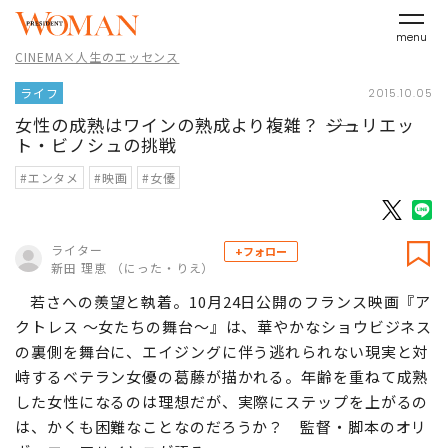
menu
CINEMA×人生のエッセンス
ライフ
2015.10.05
女性の成熟はワインの熟成より複雑？ ――ジュリエッ
ト・ビノシュの挑戦
#エンタメ
#映画
#女優
ライター
+フォロー
新田 理恵 （にった・りえ）
若さへの羨望と執着。10月24日公開のフランス映画『ア
クトレス ～女たちの舞台～』は、華やかなショウビジネス
の裏側を舞台に、エイジングに伴う逃れられない現実と対
峙するベテラン女優の葛藤が描かれる。年齢を重ねて成熟
した女性になるのは理想だが、実際にステップを上がるの
は、かくも困難なことなのだろうか？ 監督・脚本のオリ