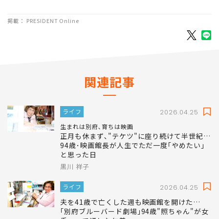
1
2
3
掲載： PRESIDENT Online
関連記事
ライフ
2026.04.25
生まれは別府､育ちは映画
正月も休まず､"テケツ"に座り続けて半世紀…
94歳･映画館長が人生でただ一度｢やめたい｣
と思った日
黒川 祥子
ライフ
2026.04.25