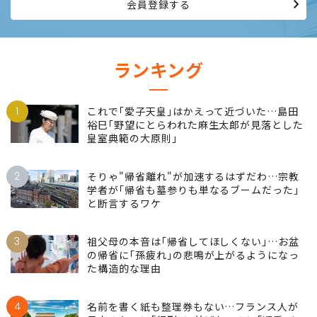
働き続けたい、女性のためのサイトです。
会員登録する
ランキング
1
これで｢愛子天皇｣はかえって近づいた…島田
裕巳｢野望にとらわれた麻生太郎が見落とした
皇室典範の大原則｣
2
そりゃ"帰省離れ"が加速するはずだわ…宗教
学者が｢帰省も墓参りも単なるブームだった｣
と断言するワケ
3
祖父母の本音は｢帰省してほしくない｣…お盆
の帰省に｢孫疲れ｣の悲鳴が上がるようになっ
た構造的な理由