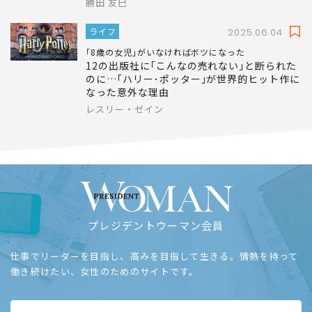
映画｢国宝｣は豪華で美しいのに｢どこか物足り
ない｣…興収50億円を見越す大ヒット作で"描
かれなかったこと"
勝田 友巳
ライフ
2025.06.04
｢8歳の女児｣がいなければボツになった
12の出版社に｢こんなの売れない｣と断られた
のに…｢ハリー･ポッター｣が世界的ヒット作に
なった意外な理由
レスリー・ゼイン
プレジデントウーマン会員
仕事でリーダーを目指し、高みを目指して生きる。情熱を持って