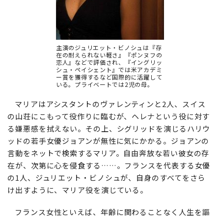
主演のジュリエット・ビノシュは『存
在の耐えられない軽さ』『ポンヌフの
恋人』などで評価され、『イングリッ
シュ・ペイシェント』では米アカデミ
ー賞を獲得するなど国際的に活躍して
いる。プライベートでは2児の母。
マリアはアシスタントのヴァレンティンと2人、スイス
の山荘にこもって役作りに臨むが、ヘレナという役に対す
る嫌悪感を拭えない。その上、シグリッドを演じるハリウ
ッドの若手女優ジョアンが無性に気にかかる。ジョアンの
言動をネットで検索するマリア。自由奔放な若い彼女の存
在が、次第に心を侵食する……。フランスを代表する女優
の1人、ジュリエット・ビノシュが、自身のすべてをさら
け出すように、マリア役を演じている。