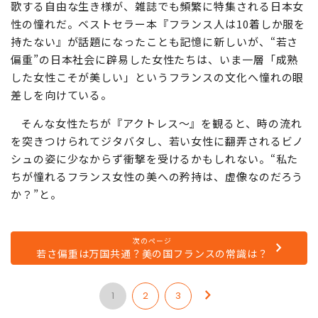
フランス女性といえば、年齢に関わることなく人生を謳
歌する自由な生き様が、雑誌でも頻繁に特集される日本女
性の憧れだ。ベストセラー本『フランス人は10着しか服を
持たない』が話題になったことも記憶に新しいが、“若さ
偏重”の日本社会に辟易した女性たちは、いま一層「成熟
した女性こそが美しい」というフランスの文化へ憧れの眼
差しを向けている。
そんな女性たちが『アクトレス～』を観ると、時の流れ
を突きつけられてジタバタし、若い女性に翻弄されるビノ
シュの姿に少なからず衝撃を受けるかもしれない。“私た
ちが憧れるフランス女性の美への矜持は、虚像なのだろう
か？”と。
次のページ
若さ偏重は万国共通？美の国フランスの常識は？