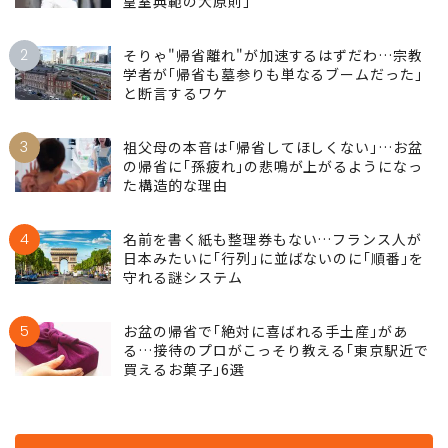
皇室典範の大原則｣
2
そりゃ"帰省離れ"が加速するはずだわ…宗教
学者が｢帰省も墓参りも単なるブームだった｣
と断言するワケ
3
祖父母の本音は｢帰省してほしくない｣…お盆
の帰省に｢孫疲れ｣の悲鳴が上がるようになっ
た構造的な理由
4
名前を書く紙も整理券もない…フランス人が
日本みたいに｢行列｣に並ばないのに｢順番｣を
守れる謎システム
5
お盆の帰省で｢絶対に喜ばれる手土産｣があ
る…接待のプロがこっそり教える｢東京駅近で
買えるお菓子｣6選