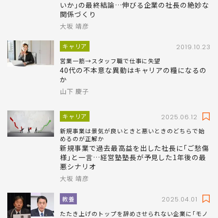
いか｣の最終結論…伸びる企業の社長の絶妙な
関係づくり
大坂 靖彦
キャリア
2019.10.23
営業一筋→スタッフ職で仕事に失望
40代の不本意な異動はキャリアの糧になるの
か
山下 慶子
キャリア
2025.06.12
新規事業は景気が良いときと悪いときのどちらで始
めるのが正解か
新規事業で過去最高益を出した社長に｢ご愁傷
様｣と一言…経営塾塾長が予見した1年後の最
悪シナリオ
大坂 靖彦
教養
2025.04.01
たたき上げのトップを辞めさせられない企業に｢モノ