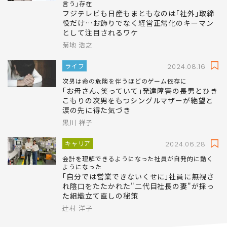
言う｣存在
フジテレビも日産もまともなのは｢社外｣取締
役だけ…お飾りでなく経営正常化のキーマン
として注目されるワケ
菊地 浩之
ライフ
2024.08.16
次男は命の危険を伴うほどのゲーム依存に
｢お母さん､笑っていて｣発達障害の長男とひき
こもりの次男をもつシングルマザーが絶望と
涙の先に得た気づき
黒川 祥子
キャリア
2024.06.28
会計を理解できるようになった社員が自発的に動く
ようになった
｢自分では営業できないくせに｣社員に無視さ
れ陰口をたたかれた"二代目社長の妻"が採っ
た組織立て直しの秘策
辻村 洋子