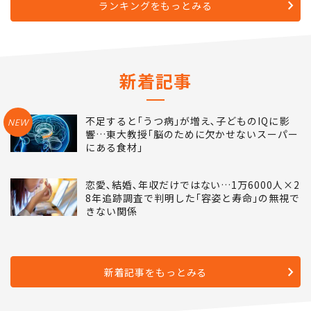
ランキングをもっとみる
新着記事
不足すると｢うつ病｣が増え､子どものIQに影
NEW
響…東大教授｢脳のために欠かせないスーパー
にある食材｣
恋愛､結婚､年収だけではない…1万6000人×2
8年追跡調査で判明した｢容姿と寿命｣の無視で
きない関係
新着記事をもっとみる