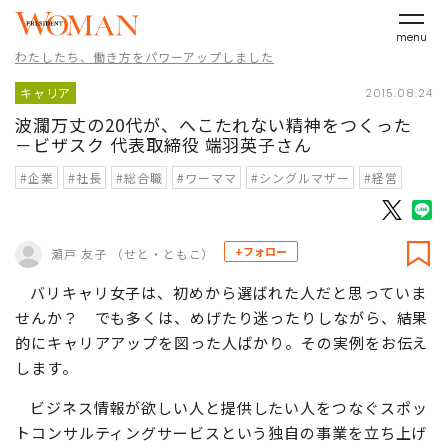
menu
わたしたち、働き方をパワーアップしました
キャリア
2015.08.24
波瀾万丈の20代が、へこたれない精神をつくった
－ビザスク 代表取締役 端羽英子さん
#企業
#社長
#総合職
#ワーママ
#シングルマザー
#経営
+フォロー
瀬戸 友子 （せと・ともこ）
バリキャリ女子は、初めから選ばれた人だと思っていま
せんか？ でも多くは、めげたり迷ったりしながら、結果
的にキャリアアップを図った人ばかり。その実例をお伝え
します。
ビジネス情報が欲しい人と提供したい人をつなぐスポッ
トコンサルティングサービスという独自の事業を立ち上げ