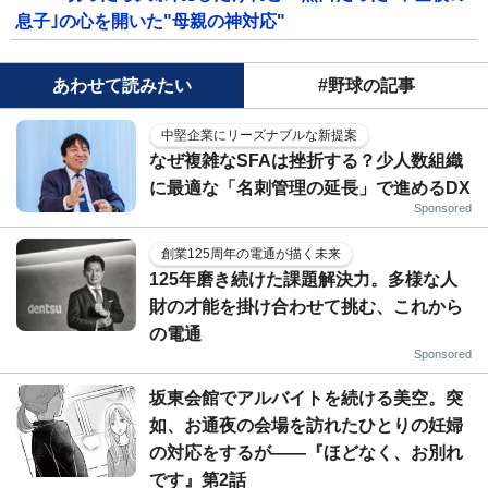
息子｣の心を開いた"母親の神対応"
あわせて読みたい
#野球の記事
中堅企業にリーズナブルな新提案
なぜ複雑なSFAは挫折する？少人数組織
に最適な「名刺管理の延長」で進めるDX
Sponsored
創業125周年の電通が描く未来
125年磨き続けた課題解決力。多様な人
財の才能を掛け合わせて挑む、これから
の電通
Sponsored
坂東会館でアルバイトを続ける美空。突
如、お通夜の会場を訪れたひとりの妊婦
の対応をするが――『ほどなく、お別れ
です』第2話