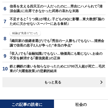
信長を支える四天王の一人だったのに…秀吉にハメられて｢清
須会議｣に出席できなかった武将の哀れな末路
不足すると｢うつ病｣が増え､子どものIQに影響…東大教授｢脳の
ために欠かせないスーパーにある食材｣
結論は"先送り"だった
｢織田家の後継者選び｣でも｢秀吉の一人勝ち｣でもない…清洲会
議で信長の息子2人が争った"本当の争点"
｢収入｣でも｢金融知識｣でもない…物価高にも動じない､お金の
不安を解消する｢最強資産｣の正体
鉄と鋼鉄の違いを知らなかったために1700万人超が死亡…毛沢
東の｢大躍進政策｣の悲劇的結末
もっと見る
この記事の読者に
社会の