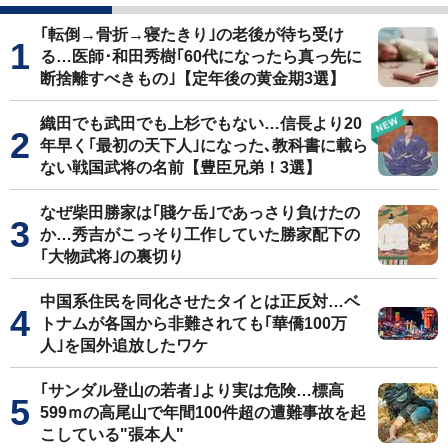
｢転倒→骨折→寝たきり｣の老後が待ち受け
る…医師･和田秀樹｢60代になったら真っ先に
断捨離すべきもの｣【定年後の黄金期3選】
織田でも武田でも上杉でもない…信長より20
年早く｢最初の天下人｣になった､教科書に載ら
ない戦国武将の名前【豊臣兄弟！3選】
なぜ柴田勝家は｢賤ケ岳｣であっさり負けたの
か…秀吉がこっそり工作していた勝家配下の
｢大物武将｣の裏切り
中国系住民を同化させたタイとは正反対…ベ
トナムが各国から非難されても｢華僑100万
人｣を国外追放したワケ
｢サンダル登山の若者｣より実は危険…標高
599ｍの高尾山で年間100件超の遭難事故を起
こしている"張本人"