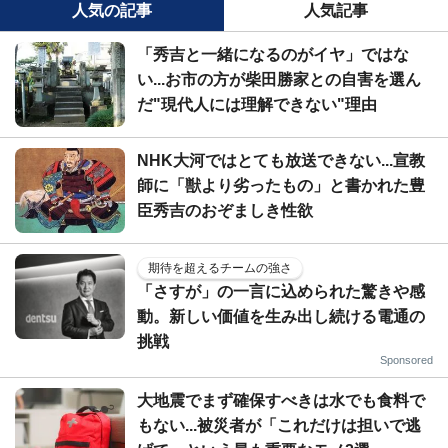
人気の記事
人気記事
「秀吉と一緒になるのがイヤ」ではな
い...お市の方が柴田勝家との自害を選ん
だ"現代人には理解できない"理由
NHK大河ではとても放送できない...宣教
師に「獣より劣ったもの」と書かれた豊
臣秀吉のおぞましき性欲
期待を超えるチームの強さ
「さすが」の一言に込められた驚きや感
動。新しい価値を生み出し続ける電通の
挑戦
Sponsored
大地震でまず確保すべきは水でも食料で
もない...被災者が「これだけは担いで逃