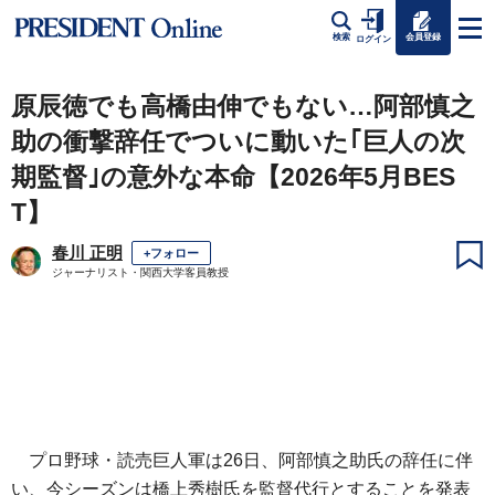
会員登録
検索
ログイン
原辰徳でも高橋由伸でもない…阿部慎之
助の衝撃辞任でついに動いた｢巨人の次
期監督｣の意外な本命【2026年5月BES
T】
春川 正明
+フォロー
ジャーナリスト・関西大学客員教授
プロ野球・読売巨人軍は26日、阿部慎之助氏の辞任に伴
い、今シーズンは橋上秀樹氏を監督代行とすることを発表