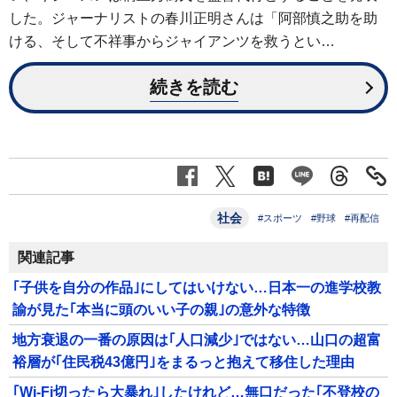
した。ジャーナリストの春川正明さんは「阿部慎之助を助
ける、そして不祥事からジャイアンツを救うとい…
続きを読む
社会
#スポーツ
#野球
#再配信
関連記事
｢子供を自分の作品｣にしてはいけない…日本一の進学校教
諭が見た｢本当に頭のいい子の親｣の意外な特徴
地方衰退の一番の原因は｢人口減少｣ではない…山口の超富
裕層が｢住民税43億円｣をまるっと抱えて移住した理由
｢Wi-Fi切ったら大暴れ｣したけれど…無口だった｢不登校の