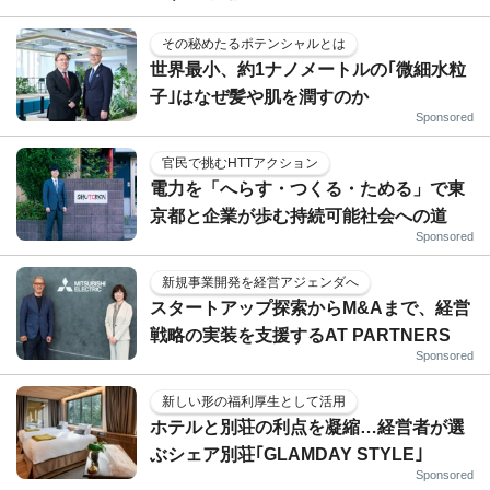
その秘めたるポテンシャルとは
世界最小、約1ナノメートルの｢微細水粒
子｣はなぜ髪や肌を潤すのか
Sponsored
官民で挑むHTTアクション
電力を「へらす・つくる・ためる」で東
京都と企業が歩む持続可能社会への道
Sponsored
新規事業開発を経営アジェンダへ
スタートアップ探索からM&Aまで、経営
戦略の実装を支援するAT PARTNERS
Sponsored
新しい形の福利厚生として活用
ホテルと別荘の利点を凝縮…経営者が選
ぶシェア別荘｢GLAMDAY STYLE｣
Sponsored