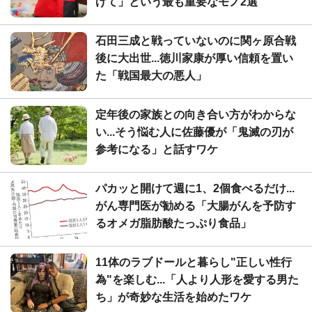
げて」という最も重要なモノ2選
石田三成と戦っていないのに関ヶ原合戦
後に大出世...徳川家康が厚い信頼を置い
た「戦国最大の悪人」
定年後の家族との向き合い方がわからな
い...そう悩む人に佐藤優が「鬼滅の刃が
参考になる」と話すワケ
パカッと開けて週に1、2個食べるだけ...
がん専門医が勧める「大腸がんを予防す
るオメガ脂肪酸たっぷり食品」
11体のラブドールと暮らし"正しい性行
為"を楽しむ...「人より人形を愛する男た
ち」が奇妙な生活を始めたワケ