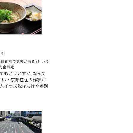
05
は排他的で裏表がある｣という
完全否定
けでもどうどすか｣なんて
ない…京都在住の作家が
都人イケズ説はもはや差別