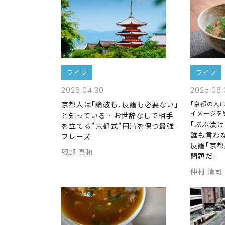
ライフ
ライフ
2026.04.30
2025.06.
京都人は｢論破も､反論も必要ない｣
｢京都の人
イメージを
と知っている…お世辞なしで相手
｢ぶぶ漬
を立てる"京都式"円満を保つ最強
誰も言わ
フレーズ
反論｢京
服部 真和
問題だ｣
仲村 清司