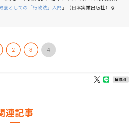
教養としての「行政法」入門
』（日本実業出版社）な
2
3
4
印刷
関連記事