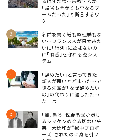
るはずだわ…宗教学者が
｢帰省も墓参りも単なるブ
ームだった｣と断言するワ
ケ
3
名前を書く紙も整理券もな
い…フランス人が日本みた
いに｢行列｣に並ばないの
に｢順番｣を守れる謎シス
テム
4
｢辞めたい｣と言ってきた
新人が思いとどまった…で
きる先輩が｢なぜ辞めたい
の｣の代わりに返したたっ
た一言
5
｢風､薫る｣佐野晶哉が演じ
るシマケンめぐる切ない史
実…大関和が"獄中プロポ
ーズ"されたのに身を引い