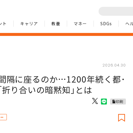
ント
キャリア
教養
マネー
SDGs
ヘ
2026.04.30
隔に座るのか…1200年続く都･
｢折り合いの暗黙知｣とは
印刷
ロー