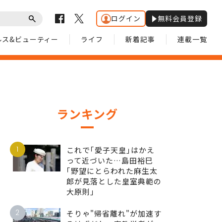
ログイン
無料会員登録
ルス&ビューティー
ライフ
新着記事
連載一覧
ランキング
1
これで｢愛子天皇｣はかえ
って近づいた…島田裕巳
｢野望にとらわれた麻生太
郎が見落とした皇室典範の
大原則｣
2
そりゃ"帰省離れ"が加速す