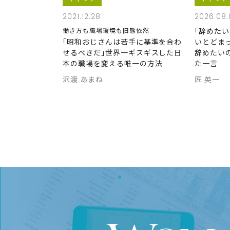
2021.12.28
2026.08.
働き方も職場環境も旧態依然
｢辞めた
｢昭和おじさんは若手に基準を合わ
いとどま
せるべきだ｣世界一ギスギスした日
辞めたい
本の職場を変える唯一の方法
た一言
沢渡 あまね
匠 英一