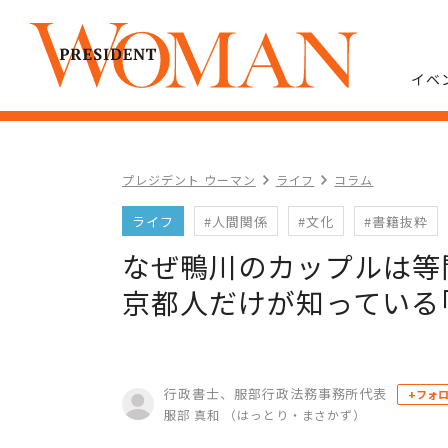
イベ
プレジデント ウーマン
ライフ
コラム
ライフ
#人間関係
#文化
#書籍抜粋
なぜ鴨川のカップルは等間
京都人だけが知っている
行政書士、服部行政法務事務所代表
+フォ
服部 真和 （はっとり・まさかず）