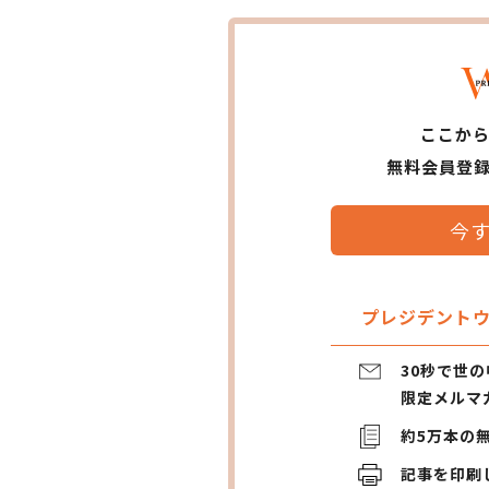
ここか
無料会員登
今
プレジデントウ
30秒で世
限定メルマ
約5万本の
記事を印刷