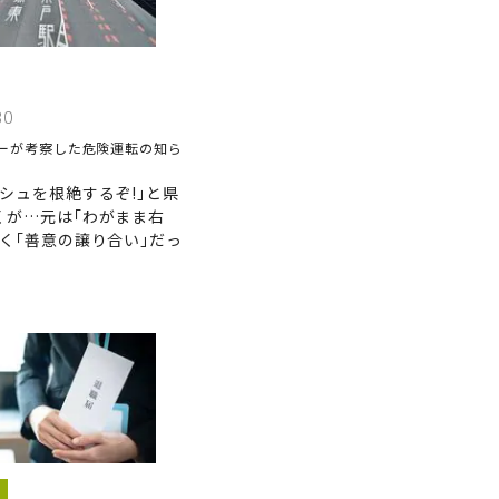
30
ーが考察した危険運転の知ら
シュを根絶するぞ!｣と県
くが…元は｢わがまま右
く｢善意の譲り合い｣だっ