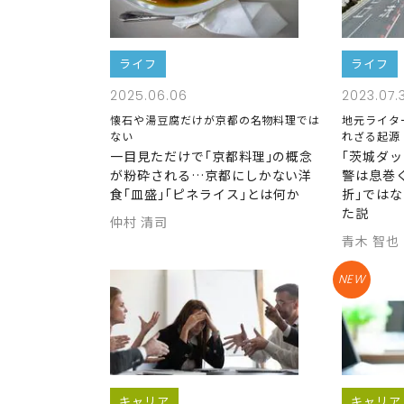
ライフ
ライフ
2025.06.06
2023.07.
懐石や湯豆腐だけが京都の名物料理では
地元ライタ
ない
れざる起源
一目見ただけで｢京都料理｣の概念
｢茨城ダッ
が粉砕される…京都にしかない洋
警は息巻
食｢皿盛｣｢ピネライス｣とは何か
折｣ではな
た説
仲村 清司
青木 智也
NEW
キャリア
キャリア