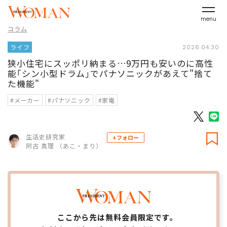
menu
コラム
ライフ
2026.04.30
狭小住宅にスッポリ納まる…9万円も安いのに高性
能｢シン小型ドラム｣でパナソニックがあえて"捨て
た機能"
#メーカー
#パナソニック
#家電
生活史研究家
+フォロー
阿古 真理 （あこ・まり）
ここから先は無料会員限定です。