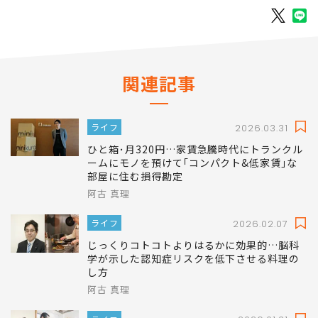
関連記事
ライフ
2026.03.31
ひと箱･月320円…家賃急騰時代にトランクル
ームにモノを預けて｢コンパクト&低家賃｣な
部屋に住む損得勘定
阿古 真理
ライフ
2026.02.07
じっくりコトコトよりはるかに効果的…脳科
学が示した認知症リスクを低下させる料理の
し方
阿古 真理