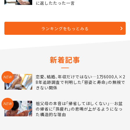
に返したたった一言
ランキングをもっとみる
新着記事
恋愛､結婚､年収だけではない…1万6000人×2
NEW
8年追跡調査で判明した｢容姿と寿命｣の無視で
きない関係
祖父母の本音は｢帰省してほしくない｣…お盆
NEW
の帰省に｢孫疲れ｣の悲鳴が上がるようになっ
た構造的な理由