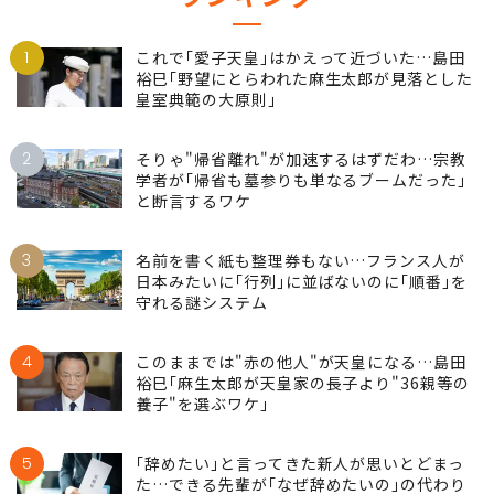
1
これで｢愛子天皇｣はかえって近づいた…島田
裕巳｢野望にとらわれた麻生太郎が見落とした
皇室典範の大原則｣
2
そりゃ"帰省離れ"が加速するはずだわ…宗教
学者が｢帰省も墓参りも単なるブームだった｣
と断言するワケ
3
名前を書く紙も整理券もない…フランス人が
日本みたいに｢行列｣に並ばないのに｢順番｣を
守れる謎システム
4
このままでは"赤の他人"が天皇になる…島田
裕巳｢麻生太郎が天皇家の長子より"36親等の
養子"を選ぶワケ｣
5
｢辞めたい｣と言ってきた新人が思いとどまっ
た…できる先輩が｢なぜ辞めたいの｣の代わり