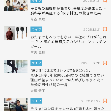
ライフ
2026.01.31
子どもの脳機能が高まり､幸福度が高まった…
脳科学が実証する｢親子料理｣の驚きの効果
阿古 真理
ライフ
2025.12.21
おたまでもヘラでもない…料理のプロが｢これ
一択｣と認める無印良品のシリコーンキッチン
ツール
阿古 真理
ライフ
2025.06.28
"選ぶ側"のままではいつまでも選ばれない
MARCH卒､年収900万円なのに結婚できない
理由が詰まっていた…仲人がぴしゃりと叱っ
た婚活男性(36)の一言
大屋 優子
ライフ
2026.07.22
そりゃ｢コンロキャンセル｣が進むわ…ほった