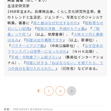
阿古 真理
（あこ・まり）
生活史研究家
1968年生まれ。兵庫県出身。くらし文化研究所主宰。食
のトレンドと生活史、ジェンダー、写真などのジャンルで
執筆。著書に『
母と娘はなぜ対立するのか
』『
昭和育ちの
おいしい記憶
』『
昭和の洋食 平成のカフェ飯
』『
「和
食」って何？
』（以上、筑摩書房）、『
小林カツ代と栗原
はるみ
』『
料理は女の義務ですか
』（以上、新潮社）、
『
パクチーとアジア飯
』（中央公論新社）、『
なぜ日本の
フランスパンは世界一になったのか
』（ＮＨＫ出版）、
『
平成・令和食ブーム総ざらい
』（集英社インターナショ
ナル）、『
料理に対する「ねばならない」を捨てたら、う
つの自分を受け入れられた。
』（幻冬舎）などがある。
1
2
3
掲載： PRESIDENT WOMAN Online