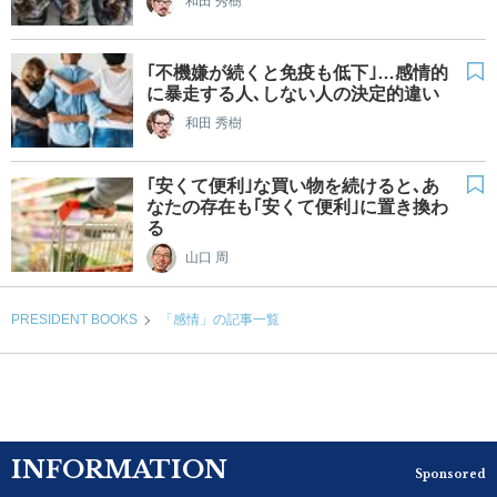
和田 秀樹
｢不機嫌が続くと免疫も低下｣…感情的
に暴走する人､しない人の決定的違い
和田 秀樹
｢安くて便利｣な買い物を続けると､あ
なたの存在も｢安くて便利｣に置き換わ
る
山口 周
PRESIDENT BOOKS
「感情」の記事一覧
INFORMATION
Sponsored