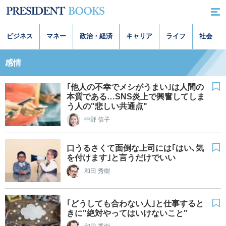
ビジネス
マネー
政治・経済
キャリア
ライフ
社会
感情
｢他人の不幸でメシがうまい｣は人間の
本質である…SNS炎上で興奮してしま
う人の"悲しい共通点"
中野 信子
口うるさくて面倒な上司には｢はい､気
を付けます｣と言うだけでいい
和田 秀樹
｢どうしても合わない人｣と仕事すると
きに"絶対やってはいけないこと"