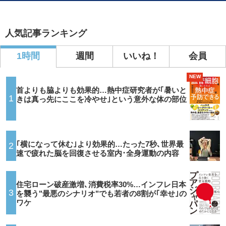
人気記事ランキング
1時間
週間
いいね！
会員
NEW
首よりも脇よりも効果的…熱中症研究者が｢暑いと
1
きは真っ先にここを冷やせ｣という意外な体の部位
｢横になって休む｣より効果的…たった7秒､世界最
2
速で疲れた脳を回復させる室内･全身運動の内容
住宅ローン破産激増､消費税率30%…インフレ日本
3
を襲う"最悪のシナリオ"でも若者の8割が｢幸せ｣の
ワケ