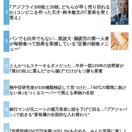
｢アジフライ100枚と20枚､どちらが早く売り切れる
4
か｣コンビニを作った天才･鈴木敏文の｢意表を突く
答え｣
パンでも白米でもない…筑波大･脳疲労の第一人者
5
が毎朝食べて効果を実感している"定番の朝食メニ
ュー"
6
とんかつもステーキもダメだった…牛丼一筋125年の吉野家が
｢第2の柱｣に選んだ"から揚げ"だけがもつ勝ち要素
7
熱中症研究者が100種類検証して見つけた…｢40℃の環境に負け
ない体｣をつくるスーパーで買える果物の名前
8
銀行マンが元ニートの億万長者に頭を下げて回る…｢プアジャパ
ン｣で起きる"富裕層の全面的な入れ替わり"
9
｢世帯所得250万円未満｣が51.3%を占める…みんな平等に貧しく