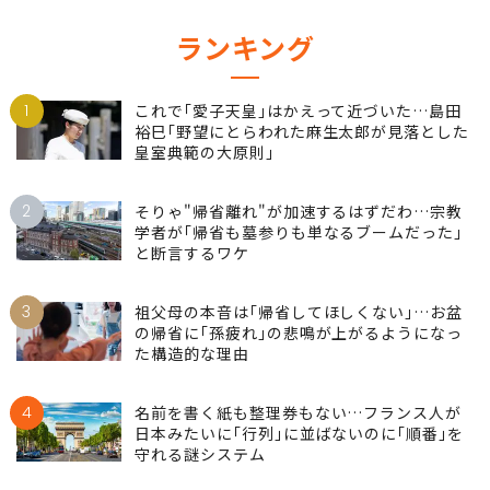
ランキング
1
これで｢愛子天皇｣はかえって近づいた…島田
裕巳｢野望にとらわれた麻生太郎が見落とした
皇室典範の大原則｣
2
そりゃ"帰省離れ"が加速するはずだわ…宗教
学者が｢帰省も墓参りも単なるブームだった｣
と断言するワケ
3
祖父母の本音は｢帰省してほしくない｣…お盆
の帰省に｢孫疲れ｣の悲鳴が上がるようになっ
た構造的な理由
4
名前を書く紙も整理券もない…フランス人が
日本みたいに｢行列｣に並ばないのに｢順番｣を
守れる謎システム