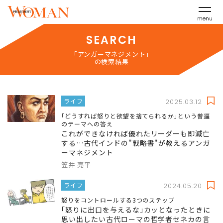
menu
SEARCH
「アンガーマネジメント」
の検索結果
ライフ
2025.03.12
｢どうすれば怒りと欲望を捨てられるか｣という普遍
のテーマへの答え
これができなければ優れたリーダーも即滅亡
する…古代インドの"戦略書"が教えるアンガ
ーマネジメント
笠井 亮平
ライフ
2024.05.20
怒りをコントロールする3つのステップ
｢怒りに出口を与えるな｣カッとなったときに
思い出したい古代ローマの哲学者セネカの言