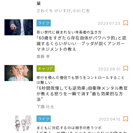
葉
さわぐち けいすけ,小川 仁志
ライフ
2023.07.23
若い世代に疎まれない年長者の生き方
｢60歳をすぎたら存在自体がパワハラ的｣と認
識するくらいがいい…ブッダが説くアンガー
マネジメントの教え
齋藤 孝
キャリア
2022.06.01
修行を積んだ僧侶でも怒りをコントロールすること
は難しい
｢6秒間我慢しても逆効果｣自衛隊メンタル教官
が教える怒りを一瞬で消す"最も効果的な方
法"
下園 壮太
ライフ
2022.04.10
まともに対応するのは相手の思うツボ