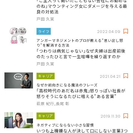
｢ご主人って聞いたこともない会社にお勤めな
のね｣マウンティング女にダメージを与える最
良の対処法
戸田 久実
ライフ
2022.04.09
アンガーマネジメントのプロが教える"思い出し怒
り"を解消する方法
｢つわりは病気じゃない｣なぜ夫婦は出産前後
のたったひと言で一生喧嘩を繰り返すのか
戸田 久実
キャリア
2021.04.21
なぜか前向きになる魔法のフレーズ
｢高校時代のあだ名は赤鬼｣怒りっぽい社長が
怒りそうになるたびに唱える"ある言葉"
萩原 紀行,長尾 彰
キャリア
2019.11.30
ネガティブにならない小さな習慣
いつも上機嫌な人が決して口にしない言葉3つ