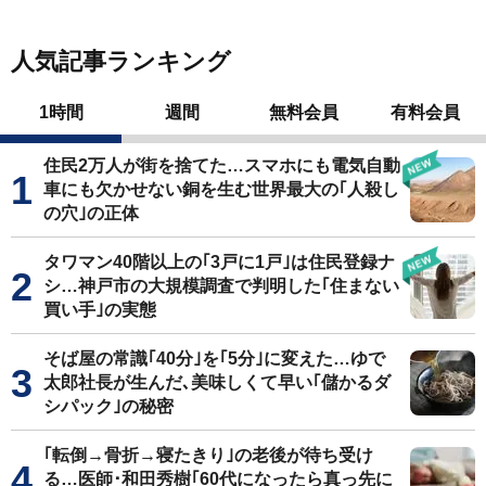
人気記事ランキング
1時間
週間
無料会員
有料会員
住民2万人が街を捨てた…スマホにも電気自動
車にも欠かせない銅を生む世界最大の｢人殺し
の穴｣の正体
タワマン40階以上の｢3戸に1戸｣は住民登録ナ
シ…神戸市の大規模調査で判明した｢住まない
買い手｣の実態
そば屋の常識｢40分｣を｢5分｣に変えた…ゆで
太郎社長が生んだ､美味しくて早い｢儲かるダ
シパック｣の秘密
｢転倒→骨折→寝たきり｣の老後が待ち受け
る…医師･和田秀樹｢60代になったら真っ先に