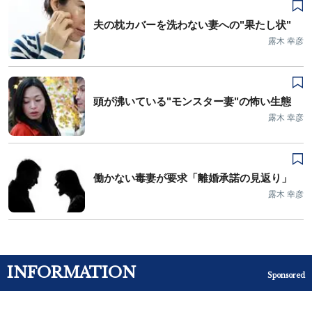
夫の枕カバーを洗わない妻への"果たし状"
露木 幸彦
頭が沸いている"モンスター妻"の怖い生態
露木 幸彦
働かない毒妻が要求「離婚承諾の見返り」
露木 幸彦
INFORMATION
Sponsored