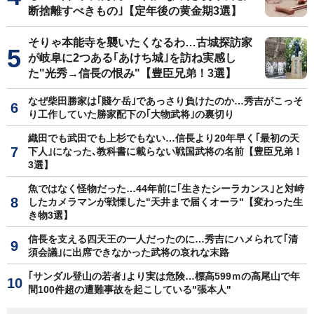
断捨離すべきもの｣【定年後の黄金期3選】
そりゃ本能寺を襲いたくなるわ…古城探訪家
が岐阜に2つある｢あけち城｣を訪ね実感し
た"光秀→信長の恨み"【豊臣兄弟！3選】
なぜ柴田勝家は｢賤ケ岳｣であっさり負けたのか…秀吉がこっそ
り工作していた勝家配下の｢大物武将｣の裏切り
織田でも武田でも上杉でもない…信長より20年早く｢最初の天
下人｣になった､教科書に載らない戦国武将の名前【豊臣兄弟！
3選】
魚ではなく怪物だった…44年前に｢生きたシーラカンス｣と対峙
したカメラマンが戦慄した"天井まで届くオーラ"【変わった生
き物3選】
信長を支える四天王の一人だったのに…秀吉にハメられて｢清
須会議｣に出席できなかった武将の哀れな末路
｢サンダル登山の若者｣より実は危険…標高599ｍの高尾山で年
間100件超の遭難事故を起こしている"張本人"