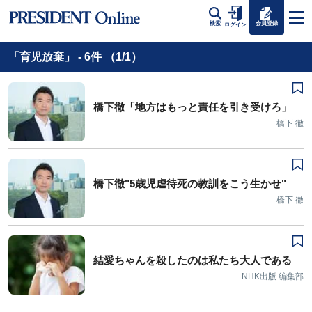
会員登録
検索
ログイン
「育児放棄」 - 6件 （1/1）
橋下徹「地方はもっと責任を引き受けろ」
橋下 徹
橋下徹"5歳児虐待死の教訓をこう生かせ"
橋下 徹
結愛ちゃんを殺したのは私たち大人である
NHK出版 編集部