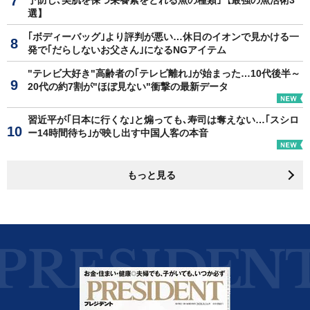
予防し､美肌を保つ栄養素をとれる魚の種類｣【最強の魚活術3
選】
｢ボディーバッグ｣より評判が悪い…休日のイオンで見かける一
発で｢だらしないお父さん｣になるNGアイテム
"テレビ大好き"高齢者の｢テレビ離れ｣が始まった…10代後半～
20代の約7割が"ほぼ見ない"衝撃の最新データ
習近平が｢日本に行くな｣と煽っても､寿司は奪えない…｢スシロ
ー14時間待ち｣が映し出す中国人客の本音
もっと見る