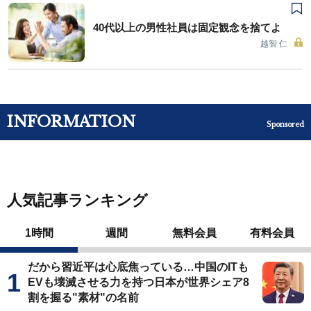
40代以上の男性社員は固定観念を捨てよ
越智 仁
INFORMATION
Sponsored
人気記事ランキング
1時間
週間
無料会員
有料会員
だから習近平は心底焦っている…中国のITも
EVも壊滅させる力を持つ日本が世界シェア8
割を握る"素材"の名前