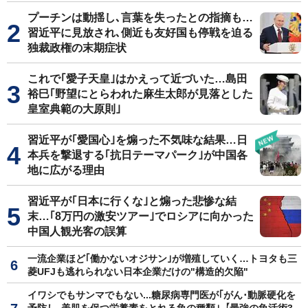
プーチンは動揺し､言葉を失ったとの指摘も…
習近平に見放され､側近も友好国も停戦を迫る
独裁政権の末期症状
これで｢愛子天皇｣はかえって近づいた…島田
裕巳｢野望にとらわれた麻生太郎が見落とした
皇室典範の大原則｣
習近平が｢愛国心｣を煽った不気味な結果…日
本兵を撃退する｢抗日テーマパーク｣が中国各
地に広がる理由
習近平が｢日本に行くな｣と煽った悲惨な結
末…｢8万円の激安ツアー｣でロシアに向かった
中国人観光客の誤算
一流企業ほど｢働かないオジサン｣が増殖していく…トヨタも三
菱UFJも逃れられない日本企業だけの"構造的欠陥"
イワシでもサンマでもない...糖尿病専門医が｢がん･動脈硬化を