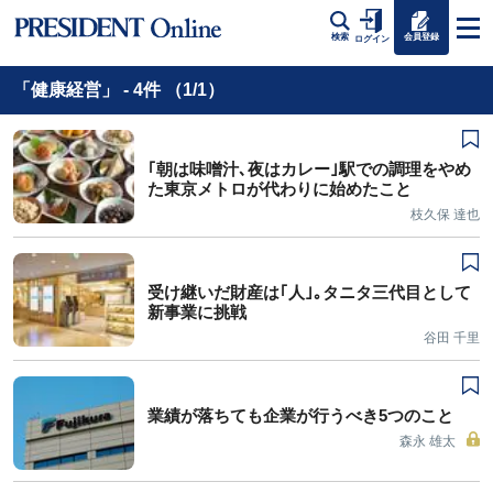
会員登録
検索
ログイン
「健康経営」 - 4件 （1/1）
｢朝は味噌汁､夜はカレー｣駅での調理をやめ
た東京メトロが代わりに始めたこと
枝久保 達也
受け継いだ財産は｢人｣｡タニタ三代目として
新事業に挑戦
谷田 千里
業績が落ちても企業が行うべき5つのこと
森永 雄太