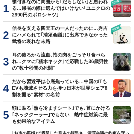
襟付きなのに周囲から｢だらしない｣と思われ
る…帰省の際に選んではいけない｢ユニクロの
2990円のポロシャツ｣
信長を支える四天王の一人だったのに…秀吉
にハメられて｢清須会議｣に出席できなかった
武将の哀れな末路
耳の後ろから流血､指の肉をごっそり食べら
れ…クマに｢猪木キック｣で応戦した36歳男性
の"数十秒間の死闘"
だから習近平は心底焦っている…中国のITも
EVも壊滅させる力を持つ日本が世界シェア8
割を握る"素材"の名前
額に貼る｢熱を冷ますシート｣でも､首にかける
｢ネッククーラー｣でもない…熱中症対策に最
も効果的なアイテム
｢お市の再婚｣で露呈した秀吉の腹黒さ…清須会議の約束を守っ