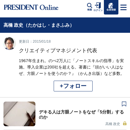
会員登録
検索
ログイン
高橋 政史（たかはし・まさふみ）
更新日：2015/01/18
クリエイティブマネジメント代表
1967年生まれ。のべ2万人に「ノートスキルの指導」を実
施。導入企業は200社を超える。著書に『頭がいい人はな
ぜ、方眼ノートを使うのか？』（かんき出版）など多数。
+フォロー
デキる人は方眼ノートをなぜ「5分割」する
のか
高橋 政史