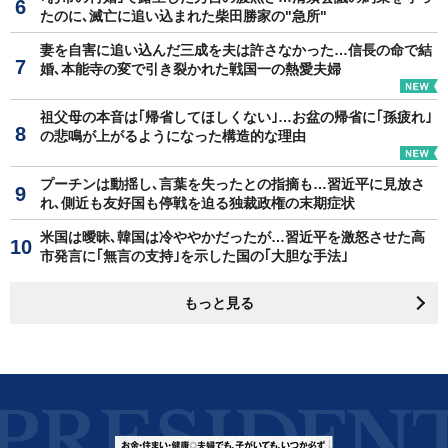
たのに､滅亡に追い込まれた柴田勝家の"急所"
妻を自害に追い込んだ三成を夫は許さなかった…信長の命で結
婚､本能寺の変で引き裂かれた戦国一の熱愛夫婦
祖父母の本音は｢帰省してほしくない｣…お盆の帰省に｢孫疲れ｣
の悲鳴が上がるようになった構造的な理由
プーチンは動揺し､言葉を失ったとの指摘も…習近平に見放さ
れ､側近も友好国も停戦を迫る独裁政権の末期症状
米国は曖昧､韓国は冷ややかだったが…習近平を激怒させた高
市発言に｢無言の支持｣を示した国の｢大胆な手法｣
もっと見る