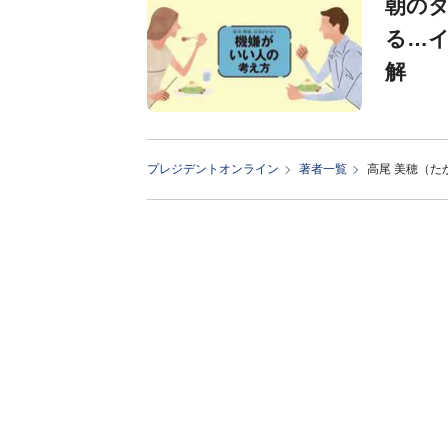
朝のタ
る…イ
解
プレジデントオンライン
著者一覧
高尾 美穂（た