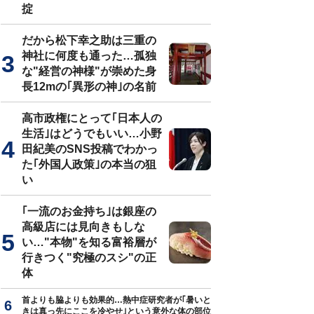
掟
だから松下幸之助は三重の
神社に何度も通った…孤独
な"経営の神様"が崇めた身
長12mの｢異形の神｣の名前
高市政権にとって｢日本人の
生活｣はどうでもいい…小野
田紀美のSNS投稿でわかっ
た｢外国人政策｣の本当の狙
い
｢一流のお金持ち｣は銀座の
高級店には見向きもしな
い…"本物"を知る富裕層が
行きつく"究極のスシ"の正
体
首よりも脇よりも効果的…熱中症研究者が｢暑いと
きは真っ先にここを冷やせ｣という意外な体の部位