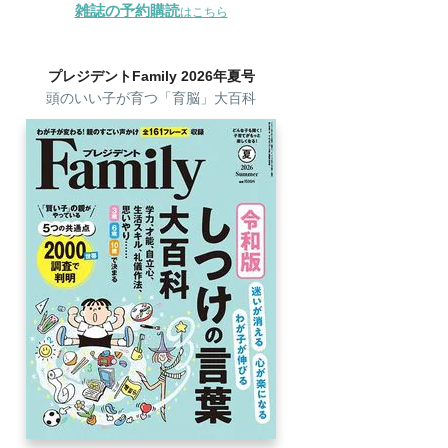
雑誌の予約購読
はこちら
プレジデントFamily 2026年夏号
頭のいい子が育つ「育脳」大百科