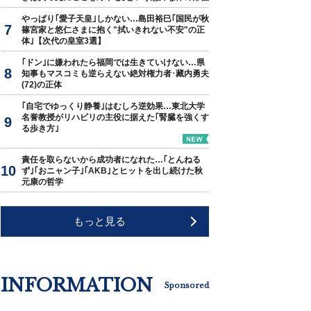
やっぱり｢愛子天皇｣しかない…島田裕巳｢国民が秋
篠宮家と悠仁さまに抱く"拭いきれない不安"の正
体｣【次代の皇室3選】
｢ドン｣に嫌われたら福岡では生きていけない…県
知事もマスコミも逆らえない絶対権力者･藏内勇夫
(72)の正体
｢自宅でゆっくり静養｣はむしろ逆効果…東北大学
名誉教授がリハビリの主役に据えた｢腎臓を強くす
る歩き方｣
責任を取らないから成功者になれた…｢とんねる
ず｣｢おニャン子｣｢AKB｣とヒットを出し続けた秋
元康の哲学
もっと見る
INFORMATION
Sponsored