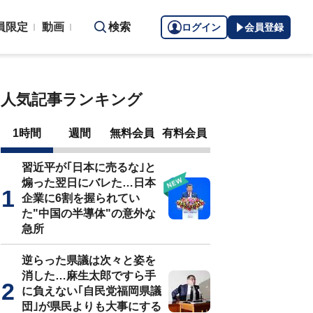
員限定
動画
検索
ログイン
会員登録
人気記事ランキング
1時間
週間
無料会員
有料会員
習近平が｢日本に売るな｣と
煽った翌日にバレた…日本
企業に6割を握られてい
た"中国の半導体"の意外な
急所
逆らった県議は次々と姿を
消した…麻生太郎ですら手
に負えない｢自民党福岡県議
団｣が県民よりも大事にする