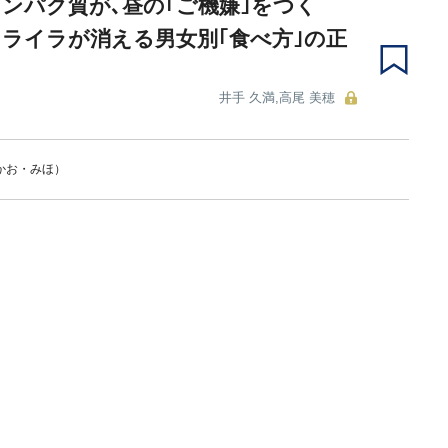
ンパク質が､昼の｢ご機嫌｣をつく
ライラが消える男女別｢食べ方｣の正
井手 久満,高尾 美穂
かお・みほ）