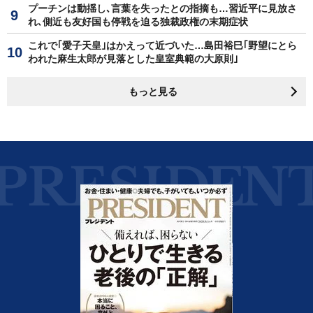
プーチンは動揺し､言葉を失ったとの指摘も…習近平に見放さ
れ､側近も友好国も停戦を迫る独裁政権の末期症状
これで｢愛子天皇｣はかえって近づいた…島田裕巳｢野望にとら
われた麻生太郎が見落とした皇室典範の大原則｣
もっと見る