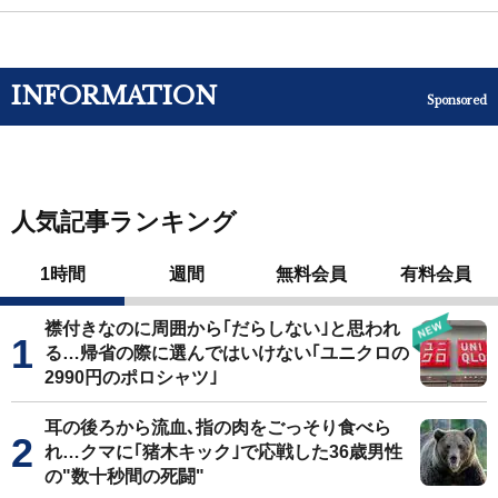
INFORMATION
Sponsored
人気記事ランキング
1時間
週間
無料会員
有料会員
襟付きなのに周囲から｢だらしない｣と思われ
る…帰省の際に選んではいけない｢ユニクロの
2990円のポロシャツ｣
耳の後ろから流血､指の肉をごっそり食べら
れ…クマに｢猪木キック｣で応戦した36歳男性
の"数十秒間の死闘"