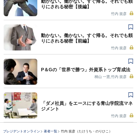
動かない。働かない。すぐ帰る。それでも頼
りにされる秘密【後編】
竹内 規彦
動かない。働かない。すぐ帰る。それでも頼
りにされる秘密【前編】
竹内 規彦
P＆Gの「世界で勝つ」外資系トップ育成法
桐山 一憲,竹内 規彦
「ダメ社員」をエースにする青山学院流マネ
ジメント
竹内 規彦
プレジデントオンライン
著者一覧
竹内 規彦（たけうち・のりひこ）