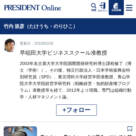
会員登録
検索
ログイン
竹内 規彦（たけうち・のりひこ）
更新日：2016/02/18
早稲田大学ビジネススクール准教授
2003年名古屋大学大学院国際開発研究科博士課程修了（博
士〈学術〉）。その後、独立行政法人・日本学術振興会特
別研究員（SPD）、東京理科大学経営学部准教授、青山学
院大学大学院経営学研究科（戦略経営・知的財産権プログ
ラム）准教授等を経て、2012年より現職。専門は組織行動
学・人材マネジメント論。
+フォロー