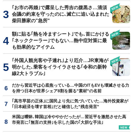
｢お市の再婚｣で露呈した秀吉の腹黒さ…清須
会議の約束を守ったのに､滅亡に追い込まれた
柴田勝家の"急所"
額に貼る｢熱を冷ますシート｣でも､首にかける
｢ネッククーラー｣でもない…熱中症対策に最
も効果的なアイテム
｢外国人観光客や子連れ｣より厄介…JR東海が
明かした､乗客をイライラさせる｢令和の新幹
線2大トラブル｣
だから習近平は心底焦っている…中国のITもEVも壊滅させる力
を持つ日本が世界シェア8割を握る"素材"の名前
｢高市早苗の正体｣に国民より先に気づいていた…海外投資家が
｢日本経済を壊す首相｣だと確信した"残念発言"
米国は曖昧､韓国は冷ややかだったが…習近平を激怒させた高
市発言に｢無言の支持｣を示した国の｢大胆な手法｣