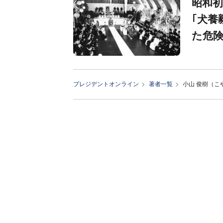
昭和初
｢犬養
た危
プレジデントオンライン
著者一覧
小山 俊樹（こ