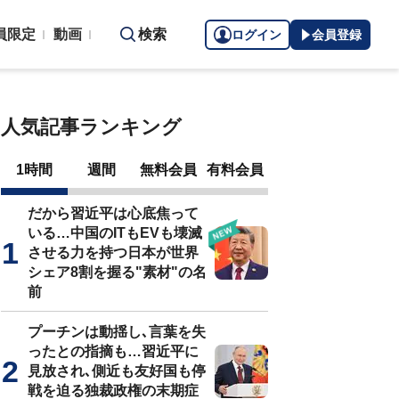
員限定
動画
検索
ログイン
会員登録
人気記事ランキング
1時間
週間
無料会員
有料会員
だから習近平は心底焦って
いる…中国のITもEVも壊滅
させる力を持つ日本が世界
シェア8割を握る"素材"の名
前
プーチンは動揺し､言葉を失
ったとの指摘も…習近平に
見放され､側近も友好国も停
戦を迫る独裁政権の末期症