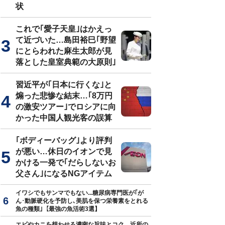
状
これで｢愛子天皇｣はかえっ
て近づいた…島田裕巳｢野望
にとらわれた麻生太郎が見
落とした皇室典範の大原則｣
習近平が｢日本に行くな｣と
煽った悲惨な結末…｢8万円
の激安ツアー｣でロシアに向
かった中国人観光客の誤算
｢ボディーバッグ｣より評判
が悪い…休日のイオンで見
かける一発で｢だらしないお
父さん｣になるNGアイテム
イワシでもサンマでもない...糖尿病専門医が｢が
ん･動脈硬化を予防し､美肌を保つ栄養素をとれる
魚の種類｣【最強の魚活術3選】
エビやカニを想わせる濃密な旨味とコク…近所の