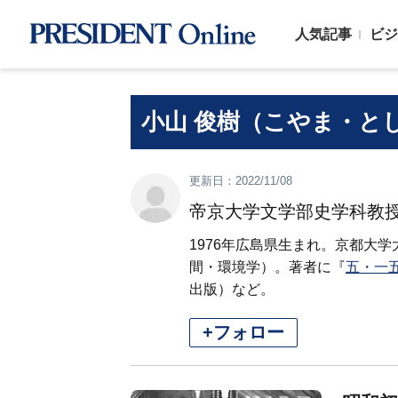
人気記事
ビジ
小山 俊樹（こやま・と
更新日：2022/11/08
帝京大学文学部史学科教
1976年広島県生まれ。京都大
間・環境学）。著者に『
五・一
出版）など。
+フォロー