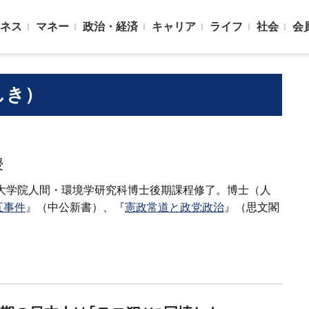
ネス
マネー
政治・経済
キャリア
ライフ
社会
会
しき）
授
学大学院人間・環境学研究科博士後期課程修了。博士（人
五事件
』（中公新書）、『
憲政常道と政党政治
』（思文閣