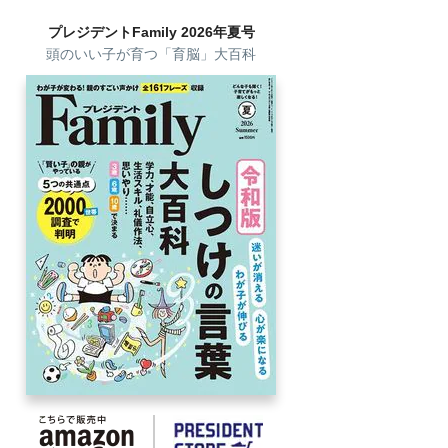
プレジデントFamily 2026年夏号
頭のいい子が育つ「育脳」大百科