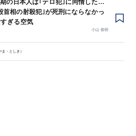
期の日本人は｢テロ犯｣に同情した…
毅首相の射殺犯｣が死刑にならなかっ
険すぎる空気
小山 俊樹
やま・としき）