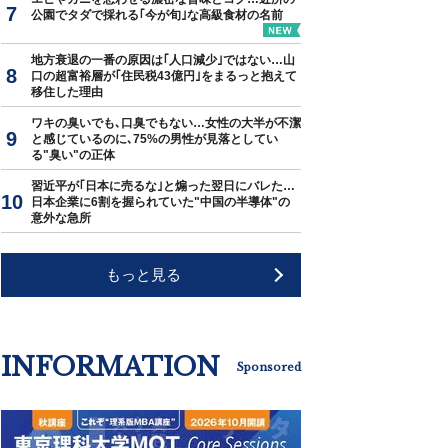
公園でタダで採れる｢今が旬｣な高級食材の名前
地方衰退の一番の原因は｢人口減少｣ではない…山
口の超富裕層が｢住民税43億円｣をまるっと抱えて
移住した理由
ワキの臭いでも､口臭でもない…女性の大半が不潔
と感じているのに､75%の男性が見落としてい
る"臭い"の正体
習近平が｢日本に売るな｣と煽った翌日にバレた…
日本企業に6割を握られていた"中国の半導体"の
意外な急所
もっと見る
INFORMATION
Sponsored