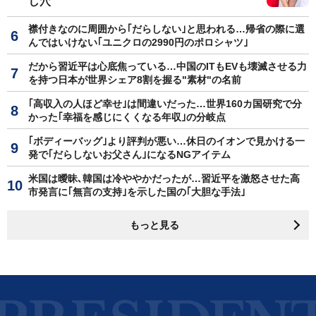
し穴
襟付きなのに周囲から｢だらしない｣と思われる…帰省の際に選
んではいけない｢ユニクロの2990円のポロシャツ｣
だから習近平は心底焦っている…中国のITもEVも壊滅させる力
を持つ日本が世界シェア8割を握る"素材"の名前
｢高収入の人ほど幸せ｣は間違いだった…世界160カ国研究で分
かった｢幸福を感じにくくなる年収｣の分岐点
｢ボディーバッグ｣より評判が悪い…休日のイオンで見かける一
発で｢だらしないお父さん｣になるNGアイテム
米国は曖昧､韓国は冷ややかだったが…習近平を激怒させた高
市発言に｢無言の支持｣を示した国の｢大胆な手法｣
もっと見る