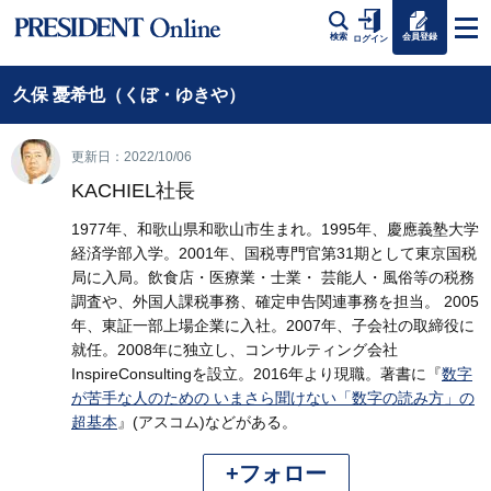
会員登録
検索
ログイン
久保 憂希也（くぼ・ゆきや）
更新日：2022/10/06
KACHIEL社長
1977年、和歌山県和歌山市生まれ。1995年、慶應義塾大学
経済学部入学。2001年、国税専門官第31期として東京国税
局に入局。飲食店・医療業・士業・ 芸能人・風俗等の税務
調査や、外国人課税事務、確定申告関連事務を担当。 2005
年、東証一部上場企業に入社。2007年、子会社の取締役に
就任。2008年に独立し、コンサルティング会社
InspireConsultingを設立。2016年より現職。著書に『
数字
が苦手な人のための いまさら聞けない「数字の読み方」の
超基本
』(アスコム)などがある。
+フォロー