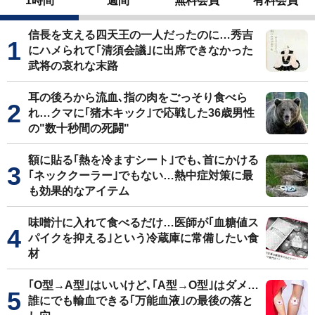
1時間
週間
無料会員
有料会員
信長を支える四天王の一人だったのに…秀吉
にハメられて｢清須会議｣に出席できなかった
武将の哀れな末路
耳の後ろから流血､指の肉をごっそり食べら
れ…クマに｢猪木キック｣で応戦した36歳男性
の"数十秒間の死闘"
額に貼る｢熱を冷ますシート｣でも､首にかける
｢ネッククーラー｣でもない…熱中症対策に最
も効果的なアイテム
味噌汁に入れて食べるだけ…医師が｢血糖値ス
パイクを抑える｣という冷蔵庫に常備したい食
材
｢O型→A型｣はいいけど､｢A型→O型｣はダメ…
誰にでも輸血できる｢万能血液｣の最後の落と