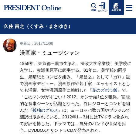
会員登録
検索
ログイン
久住 昌之（くすみ・まさゆき）
更新日：2017/11/08
漫画家・ミュージシャン
1958年、東京都三鷹市生まれ。法政大学卒業後、美学校に
入学し、赤瀬川原平に師事する。81年に、美学校の同期
生、泉晴紀とコンビを組み、「泉昌之」として「ガロ」誌
で漫画家デビュー。漫画原作や装丁家、エッセイストとし
ても活躍。女性漫画原作に挑戦した『
花のズボラ飯
』で、
「このマンガがすごい！2012」オンナ編1位を獲得。官能
的な食事シーンが話題となった。谷口ジローとコンビを組
んだ『
孤独のグルメ
』は、ヨーロッパ数カ国やブラジルで
翻訳出版されている。2012年1～3月にはTVドラマ化され
て好評を博した。ドラマでは、自身のバンドが音楽を担
当。DVDBOXとサントラCDが発売された。