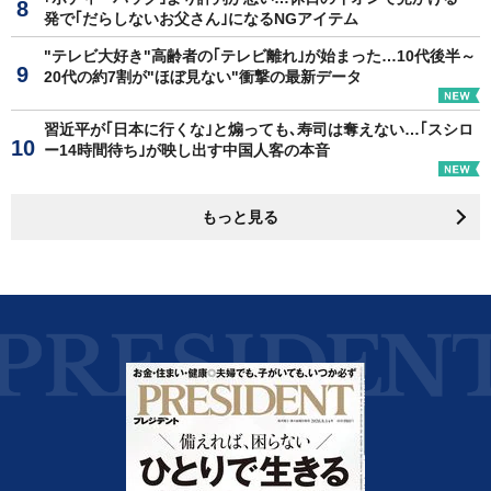
発で｢だらしないお父さん｣になるNGアイテム
"テレビ大好き"高齢者の｢テレビ離れ｣が始まった…10代後半～
20代の約7割が"ほぼ見ない"衝撃の最新データ
習近平が｢日本に行くな｣と煽っても､寿司は奪えない…｢スシロ
ー14時間待ち｣が映し出す中国人客の本音
もっと見る