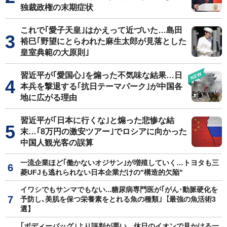
独裁政権の末期症状
これで｢愛子天皇｣はかえって近づいた…島田
裕巳｢野望にとらわれた麻生太郎が見落とした
皇室典範の大原則｣
習近平が｢愛国心｣を煽った不気味な結果…日
本兵を撃退する｢抗日テーマパーク｣が中国各
地に広がる理由
習近平が｢日本に行くな｣と煽った悲惨な結
末…｢8万円の激安ツアー｣でロシアに向かった
中国人観光客の誤算
一流企業ほど｢働かないオジサン｣が増殖していく…トヨタも三
菱UFJも逃れられない日本企業だけの"構造的欠陥"
イワシでもサンマでもない...糖尿病専門医が｢がん･動脈硬化を
予防し､美肌を保つ栄養素をとれる魚の種類｣【最強の魚活術3
選】
｢ボディーバッグ｣より評判が悪い…休日のイオンで見かける一