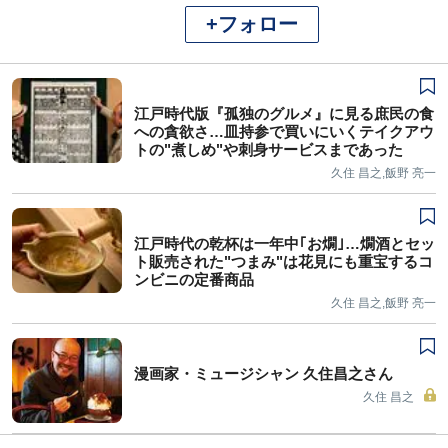
+フォロー
江戸時代版『孤独のグルメ』に見る庶民の食
への貪欲さ…皿持参で買いにいくテイクアウ
トの"煮しめ"や刺身サービスまであった
久住 昌之,飯野 亮一
江戸時代の乾杯は一年中｢お燗｣…燗酒とセッ
ト販売された"つまみ"は花見にも重宝するコ
ンビニの定番商品
久住 昌之,飯野 亮一
漫画家・ミュージシャン 久住昌之さん
久住 昌之