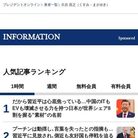
プレジデントオンライン
著者一覧
久住 昌之（くすみ・まさゆき）
INFORMATION
Sponsored
人気記事ランキング
1時間
週間
無料会員
有料会員
だから習近平は心底焦っている…中国のITも
EVも壊滅させる力を持つ日本が世界シェア8
割を握る"素材"の名前
プーチンは動揺し､言葉を失ったとの指摘も…
習近平に見放され､側近も友好国も停戦を迫る