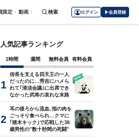
員限定
動画
検索
ログイン
会員登録
人気記事ランキング
1時間
週間
無料会員
有料会員
信長を支える四天王の一人
だったのに…秀吉にハメら
れて｢清須会議｣に出席でき
なかった武将の哀れな末路
耳の後ろから流血､指の肉を
ごっそり食べられ…クマに
｢猪木キック｣で応戦した36
歳男性の"数十秒間の死闘"