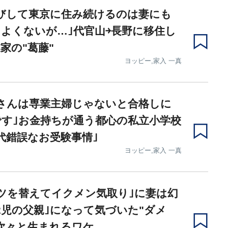
びして東京に住み続けるのは妻にも
よくないが…｣代官山￫長野に移住し
家の"葛藤"
ヨッピー,家入 一真
さんは専業主婦じゃないと合格しに
す｣お金持ちが通う都心の私立小学校
代錯誤なお受験事情｣
ヨッピー,家入 一真
ツを替えてイクメン気取り｣に妻は幻
2児の父親｣になって気づいた"ダメ
次々と生まれるワケ