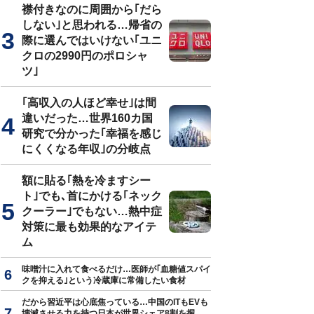
襟付きなのに周囲から｢だら
しない｣と思われる…帰省の
際に選んではいけない｢ユニ
クロの2990円のポロシャ
ツ｣
｢高収入の人ほど幸せ｣は間
違いだった…世界160カ国
研究で分かった｢幸福を感じ
にくくなる年収｣の分岐点
額に貼る｢熱を冷ますシー
ト｣でも､首にかける｢ネック
クーラー｣でもない…熱中症
対策に最も効果的なアイテ
ム
味噌汁に入れて食べるだけ…医師が｢血糖値スパイ
クを抑える｣という冷蔵庫に常備したい食材
だから習近平は心底焦っている…中国のITもEVも
壊滅させる力を持つ日本が世界シェア8割を握