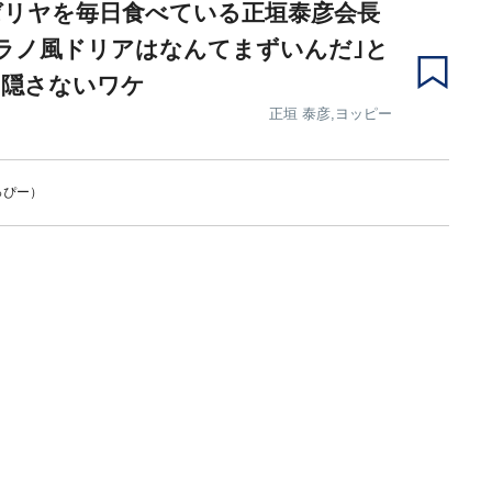
ゼリヤを毎日食べている正垣泰彦会長
ラノ風ドリアはなんてまずいんだ｣と
を隠さないワケ
正垣 泰彦,ヨッピー
っぴー）