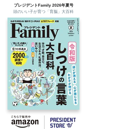
プレジデントFamily 2026年夏号
頭のいい子が育つ「育脳」大百科