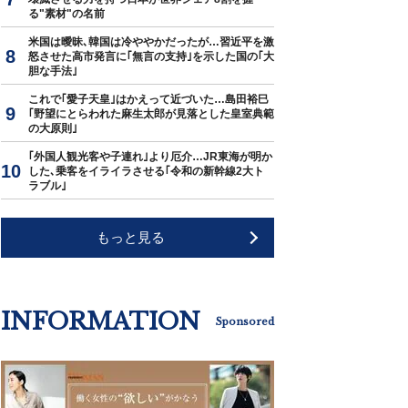
る"素材"の名前
米国は曖昧､韓国は冷ややかだったが…習近平を激
怒させた高市発言に｢無言の支持｣を示した国の｢大
胆な手法｣
これで｢愛子天皇｣はかえって近づいた…島田裕巳
｢野望にとらわれた麻生太郎が見落とした皇室典範
の大原則｣
｢外国人観光客や子連れ｣より厄介…JR東海が明か
した､乗客をイライラさせる｢令和の新幹線2大ト
ラブル｣
もっと見る
INFORMATION
Sponsored