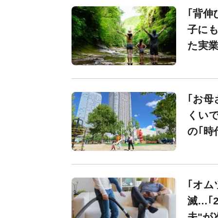
｢背伸
子にも
た実業
｢お母
くいで
の｢時
｢オム
滅…｢
夫"が