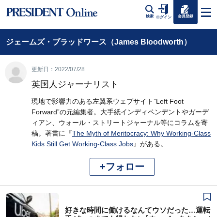
会員登録
検索
ログイン
ジェームズ・ブラッドワース（James Bloodworth）
更新日：2022/07/28
英国人ジャーナリスト
現地で影響力のある左翼系ウェブサイト”Left Foot
Forward”の元編集者。大手紙インディペンデントやガーデ
ィアン、ウォール・ストリートジャーナル等にコラムを寄
稿。著書に『
The Myth of Meritocracy: Why Working-Class
Kids Still Get Working-Class Jobs
』がある。
+フォロー
好きな時間に働けるなんてウソだった…運転