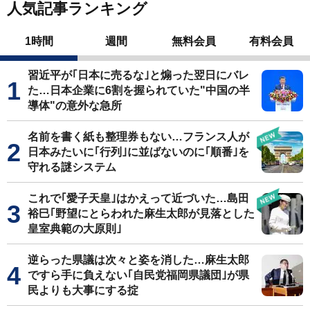
人気記事ランキング
1時間
週間
無料会員
有料会員
習近平が｢日本に売るな｣と煽った翌日にバレ
た…日本企業に6割を握られていた"中国の半
導体"の意外な急所
名前を書く紙も整理券もない…フランス人が
日本みたいに｢行列｣に並ばないのに｢順番｣を
守れる謎システム
これで｢愛子天皇｣はかえって近づいた…島田
裕巳｢野望にとらわれた麻生太郎が見落とした
皇室典範の大原則｣
逆らった県議は次々と姿を消した…麻生太郎
ですら手に負えない｢自民党福岡県議団｣が県
民よりも大事にする掟