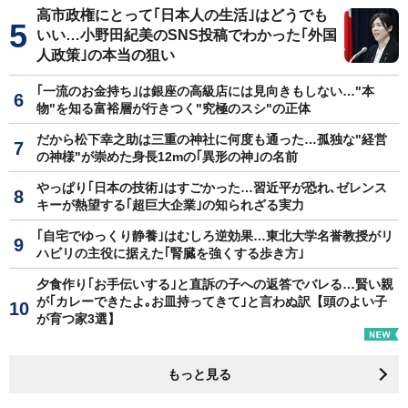
高市政権にとって｢日本人の生活｣はどうでも
いい…小野田紀美のSNS投稿でわかった｢外国
人政策｣の本当の狙い
｢一流のお金持ち｣は銀座の高級店には見向きもしない…"本
物"を知る富裕層が行きつく"究極のスシ"の正体
だから松下幸之助は三重の神社に何度も通った…孤独な"経営
の神様"が崇めた身長12mの｢異形の神｣の名前
やっぱり｢日本の技術｣はすごかった…習近平が恐れ､ゼレンス
キーが熱望する｢超巨大企業｣の知られざる実力
｢自宅でゆっくり静養｣はむしろ逆効果…東北大学名誉教授がリ
ハビリの主役に据えた｢腎臓を強くする歩き方｣
夕食作り｢お手伝いする｣と直訴の子への返答でバレる…賢い親
が｢カレーできたよ｡お皿持ってきて｣と言わぬ訳【頭のよい子
が育つ家3選】
もっと見る