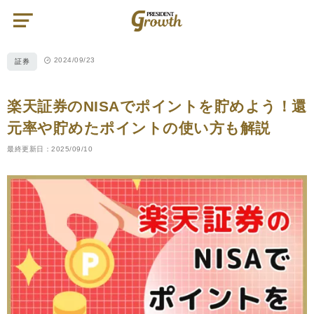
PRESIDENT
Growth（プ
レ
ジ
デ
ン
2024/09/23
証券
ト
グ
ロ
ー
ス）
楽天証券のNISAでポイントを貯めよう！還
元率や貯めたポイントの使い方も解説
最終更新日：2025/09/10