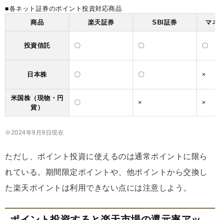
■各ネット証券のポイント投資対応商品
商品
楽天証券
SBI証券
マネ
投資信託
〇
〇
〇
日本株
〇
〇
×
米国株（現物・円
〇
×
×
貨）
※2024年9月9日現在
ただし、ポイント投資に使えるのは通常ポイントに限ら
れている。期間限定ポイントや、他ポイントから交換し
た楽天ポイントは利用できない点には注意しよう。
ポイント投資すると楽天市場の還元率アッ