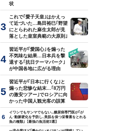
状
これで｢愛子天皇｣はかえっ
て近づいた…島田裕巳｢野望
にとらわれた麻生太郎が見
落とした皇室典範の大原則｣
習近平が｢愛国心｣を煽った
不気味な結果…日本兵を撃
退する｢抗日テーマパーク｣
が中国各地に広がる理由
習近平が｢日本に行くな｣と
煽った悲惨な結末…｢8万円
の激安ツアー｣でロシアに向
かった中国人観光客の誤算
イワシでもサンマでもない...糖尿病専門医が｢が
ん･動脈硬化を予防し､美肌を保つ栄養素をとれる
魚の種類｣【最強の魚活術3選】
一流企業ほど｢働かないオジサン｣が増殖してい