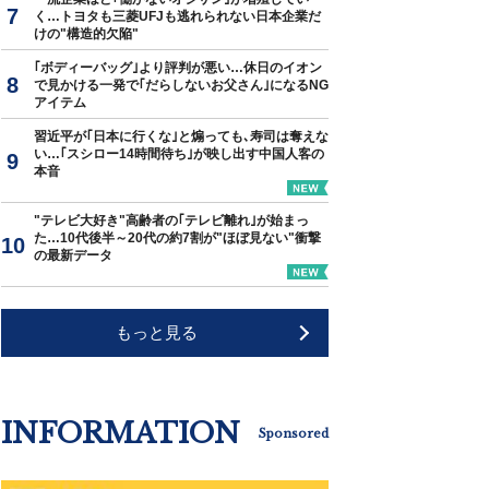
く…トヨタも三菱UFJも逃れられない日本企業だ
けの"構造的欠陥"
｢ボディーバッグ｣より評判が悪い…休日のイオン
で見かける一発で｢だらしないお父さん｣になるNG
アイテム
習近平が｢日本に行くな｣と煽っても､寿司は奪えな
い…｢スシロー14時間待ち｣が映し出す中国人客の
本音
"テレビ大好き"高齢者の｢テレビ離れ｣が始まっ
た…10代後半～20代の約7割が"ほぼ見ない"衝撃
の最新データ
もっと見る
INFORMATION
Sponsored