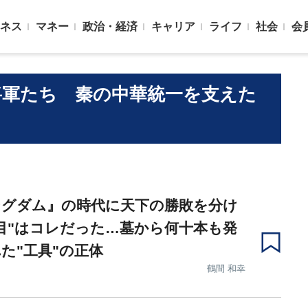
ネス
マネー
政治・経済
キャリア
ライフ
社会
会
将軍たち 秦の中華統一を支えた
ングダム』の時代に天下の勝敗を分け
目"はコレだった…墓から何十本も発
た"工具"の正体
鶴間 和幸