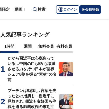
員限定
動画
検索
ログイン
会員登録
人気記事ランキング
1時間
週間
無料会員
有料会員
だから習近平は心底焦って
いる…中国のITもEVも壊滅
させる力を持つ日本が世界
シェア8割を握る"素材"の名
前
プーチンは動揺し､言葉を失
ったとの指摘も…習近平に
見放され､側近も友好国も停
戦を迫る独裁政権の末期症