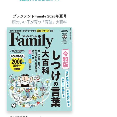
プレジデントFamily 2026年夏号
頭のいい子が育つ「育脳」大百科