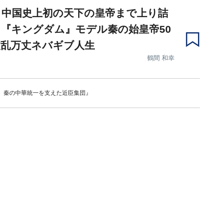
ら中国史上初の天下の皇帝まで上り詰
『キングダム』モデル秦の始皇帝50
波乱万丈ネバギブ人生
鶴間 和幸
 秦の中華統一を支えた近臣集団』