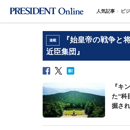
人気記事
ビジ
『始皇帝の戦争と
連載
近臣集団』
『キ
た"科
掘され