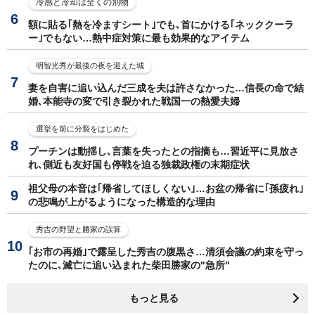
冷感と冷却は全くの別物
額に貼る｢熱を冷ますシート｣でも､首にかける｢ネッククーラ
ー｣でもない…熱中症対策に最も効果的なアイテム
明智光秀が最後の夜を迎えた城
妻を自害に追い込んだ三成を夫は許さなかった…信長の命で結
婚､本能寺の変で引き裂かれた戦国一の熱愛夫婦
選挙を前に分裂をはじめた
プーチンは動揺し､言葉を失ったとの指摘も…習近平に見放さ
れ､側近も友好国も停戦を迫る独裁政権の末期症状
祖父母の本音は｢帰省してほしくない｣…お盆の帰省に｢孫疲れ｣
の悲鳴が上がるようになった構造的な理由
秀吉の野望と勝家の誤算
｢お市の再婚｣で露呈した秀吉の腹黒さ…清須会議の約束を守っ
たのに､滅亡に追い込まれた柴田勝家の"急所"
もっと見る