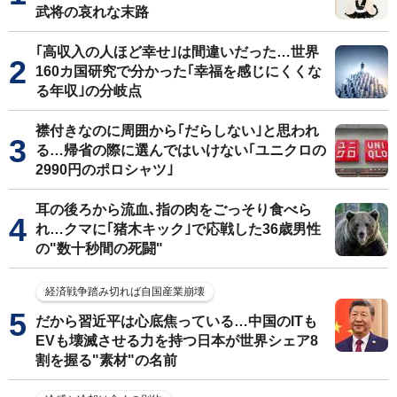
武将の哀れな末路
｢高収入の人ほど幸せ｣は間違いだった…世界
160カ国研究で分かった｢幸福を感じにくくな
る年収｣の分岐点
襟付きなのに周囲から｢だらしない｣と思われ
る…帰省の際に選んではいけない｢ユニクロの
2990円のポロシャツ｣
耳の後ろから流血､指の肉をごっそり食べら
れ…クマに｢猪木キック｣で応戦した36歳男性
の"数十秒間の死闘"
経済戦争踏み切れば自国産業崩壊
だから習近平は心底焦っている…中国のITも
EVも壊滅させる力を持つ日本が世界シェア8
割を握る"素材"の名前