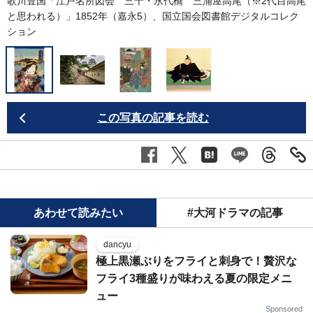
歌川豊国「江戸名所図会 三十・永代橋 三浦屋高尾（※2代目高尾
と思われる）」1852年（嘉永5）、
国立国会図書館デジタルコレク
ション
この写真の記事を読む
あわせて読みたい
#大河ドラマの記事
dancyu
極上黒瀬ぶりをフライと刺身で！贅沢な
フライ3種盛りが味わえる夏の限定メニ
ュー
Sponsored