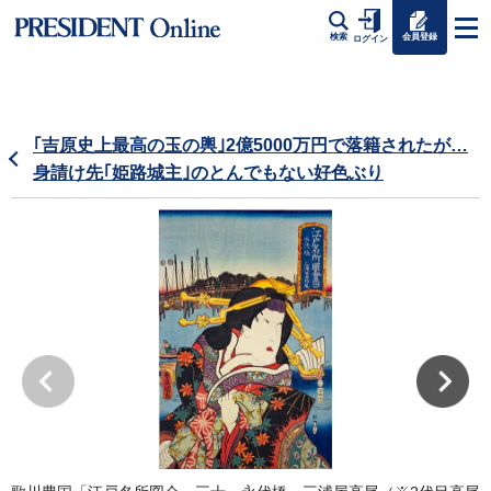
会員登録
検索
ログイン
｢吉原史上最高の玉の輿｣2億5000万円で落籍されたが…
身請け先｢姫路城主｣のとんでもない好色ぶり