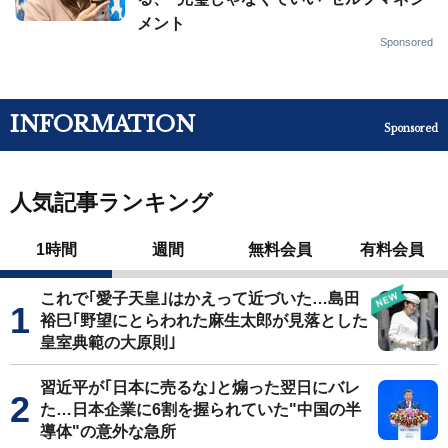
メント
Sponsored
INFORMATION
Sponsored
人気記事ランキング
1時間
週間
無料会員
有料会員
これで｢愛子天皇｣はかえって近づいた…島田
裕巳｢野望にとらわれた麻生太郎が見落とした
皇室典範の大原則｣
習近平が｢日本に売るな｣と煽った翌日にバレ
た…日本企業に6割を握られていた"中国の半
導体"の意外な急所