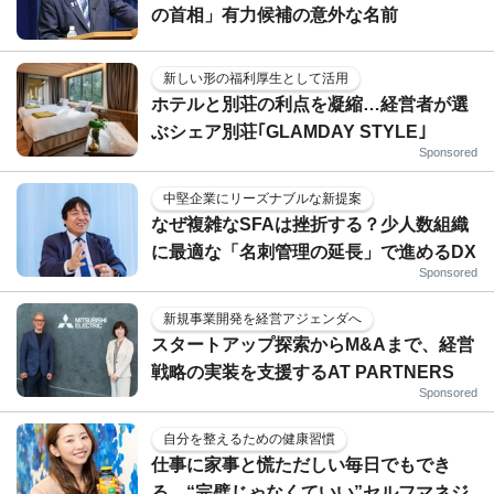
の首相」有力候補の意外な名前
新しい形の福利厚生として活用
ホテルと別荘の利点を凝縮…経営者が選
ぶシェア別荘｢GLAMDAY STYLE｣
Sponsored
中堅企業にリーズナブルな新提案
なぜ複雑なSFAは挫折する？少人数組織
に最適な「名刺管理の延長」で進めるDX
Sponsored
新規事業開発を経営アジェンダへ
スタートアップ探索からM&Aまで、経営
戦略の実装を支援するAT PARTNERS
Sponsored
自分を整えるための健康習慣
仕事に家事と慌ただしい毎日でもでき
る、“完璧じゃなくていい”セルフマネジ