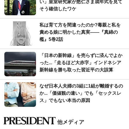
い」皇室研究家が悠仁さま成年式を見て
そう確信したワケ
私は育て方を間違ったのか?毒親と私を
責める娘に明かした真実――『真綿の
檻』5巻2話
「日本の新幹線」を売らずに済んでよか
った...「走るほど大赤字」インドネシア
新幹線を勝ち取った習近平の大誤算
なぜ日本人夫婦の3組に1組が離婚するの
か...「価値観の違い」でも「セックスレ
ス」でもない本当の原因