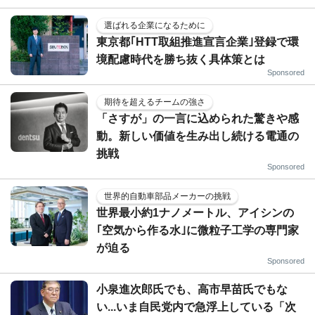
選ばれる企業になるために
東京都｢HTT取組推進宣言企業｣登録で環
境配慮時代を勝ち抜く具体策とは
Sponsored
期待を超えるチームの強さ
「さすが」の一言に込められた驚きや感
動。新しい価値を生み出し続ける電通の
挑戦
Sponsored
世界的自動車部品メーカーの挑戦
世界最小約1ナノメートル、アイシンの
｢空気から作る水｣に微粒子工学の専門家
が迫る
Sponsored
小泉進次郎氏でも、高市早苗氏でもな
い...いま自民党内で急浮上している「次