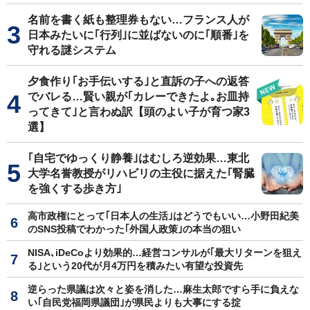
名前を書く紙も整理券もない…フランス人が
日本みたいに｢行列｣に並ばないのに｢順番｣を
守れる謎システム
夕食作り｢お手伝いする｣と直訴の子への返答
でバレる…賢い親が｢カレーできたよ｡お皿持
ってきて｣と言わぬ訳【頭のよい子が育つ家3
選】
｢自宅でゆっくり静養｣はむしろ逆効果…東北
大学名誉教授がリハビリの主役に据えた｢腎臓
を強くする歩き方｣
高市政権にとって｢日本人の生活｣はどうでもいい…小野田紀美
のSNS投稿でわかった｢外国人政策｣の本当の狙い
NISA､iDeCoより効果的…経営コンサルが｢最大リターンを狙え
る｣という20代が月4万円を積みたい有望な投資先
逆らった県議は次々と姿を消した…麻生太郎ですら手に負えな
い｢自民党福岡県議団｣が県民よりも大事にする掟