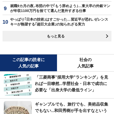
就職9カ月の夜､布団の中で｢もう辞めよう｣…東大卒の外銀マン
が年収1100万円を捨てて選んだ意外すぎる仕事
やっぱり｢日本の技術｣はすごかった…習近平が恐れ､ゼレンス
キーが熱望する｢超巨大企業｣の知られざる実力
もっと見る
この記事の読者に
社会の
人気の記事
人気記事
「三菱商事"採用大学"ランキング」を見
れば一目瞭然...学歴社会・日本で成功に
必要な「出身大学の最低ライン」
ギャンブルでも、旅行でも、美術品収集
でもない...和田秀樹が手を出すなという