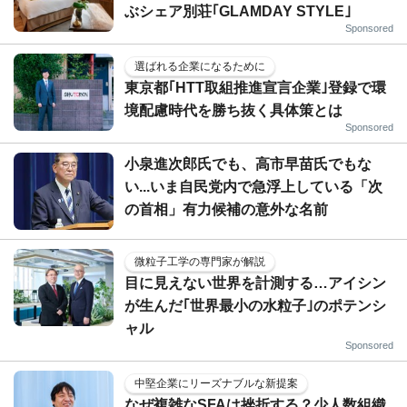
ぶシェア別荘｢GLAMDAY STYLE｣
Sponsored
選ばれる企業になるために
東京都｢HTT取組推進宣言企業｣登録で環
境配慮時代を勝ち抜く具体策とは
Sponsored
小泉進次郎氏でも、高市早苗氏でもな
い...いま自民党内で急浮上している「次
の首相」有力候補の意外な名前
微粒子工学の専門家が解説
目に見えない世界を計測する…アイシン
が生んだ｢世界最小の水粒子｣のポテンシ
ャル
Sponsored
中堅企業にリーズナブルな新提案
なぜ複雑なSFAは挫折する？少人数組織