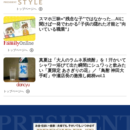
トップページへ
スマホ三昧="残念な子"ではなかった…AIに
聞けば一発でわかる｢子供の隠れた才能と"向
いている職業"｣
トップページへ
真夏は「大人のラムネ系焼酎」を！汗かいて
シャワー浴びて出た瞬間にシュワっと飲みた
い「夏限定 あさぎりの花」／「鳥酎 神田大
手町」中瀬店長の激推し銘柄vol.1
トップページへ