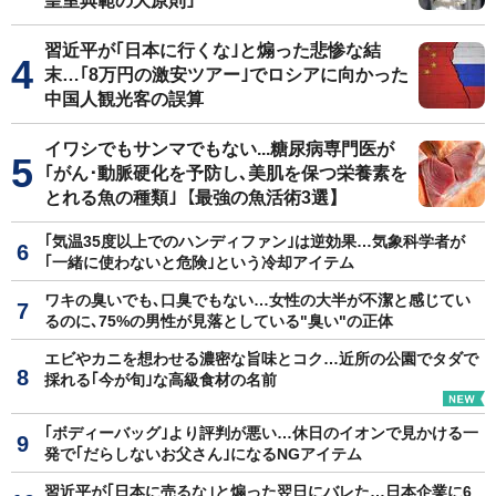
皇室典範の大原則｣
習近平が｢日本に行くな｣と煽った悲惨な結
末…｢8万円の激安ツアー｣でロシアに向かった
中国人観光客の誤算
イワシでもサンマでもない...糖尿病専門医が
｢がん･動脈硬化を予防し､美肌を保つ栄養素を
とれる魚の種類｣【最強の魚活術3選】
｢気温35度以上でのハンディファン｣は逆効果…気象科学者が
｢一緒に使わないと危険｣という冷却アイテム
ワキの臭いでも､口臭でもない…女性の大半が不潔と感じてい
るのに､75%の男性が見落としている"臭い"の正体
エビやカニを想わせる濃密な旨味とコク…近所の公園でタダで
採れる｢今が旬｣な高級食材の名前
｢ボディーバッグ｣より評判が悪い…休日のイオンで見かける一
発で｢だらしないお父さん｣になるNGアイテム
習近平が｢日本に売るな｣と煽った翌日にバレた…日本企業に6