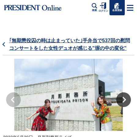
会員登録
検索
ログイン
｢無期懲役囚の時は止まっていた｣手弁当で537回の慰問
コンサートをした女性デュオが感じる"塀の中の変化"