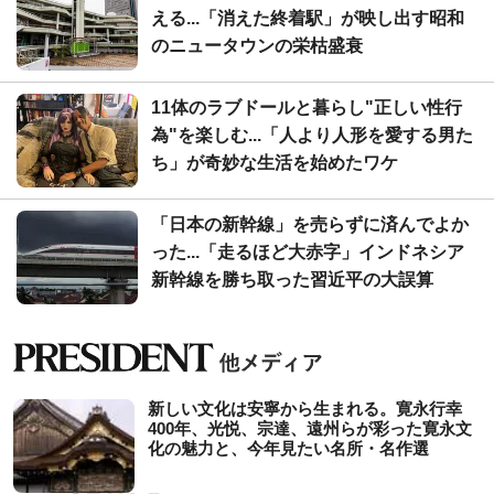
える...「消えた終着駅」が映し出す昭和
のニュータウンの栄枯盛衰
11体のラブドールと暮らし"正しい性行
為"を楽しむ...「人より人形を愛する男た
ち」が奇妙な生活を始めたワケ
「日本の新幹線」を売らずに済んでよか
った...「走るほど大赤字」インドネシア
新幹線を勝ち取った習近平の大誤算
新しい文化は安寧から生まれる。寛永行幸
400年、光悦、宗達、遠州らが彩った寛永文
化の魅力と、今年見たい名所・名作選