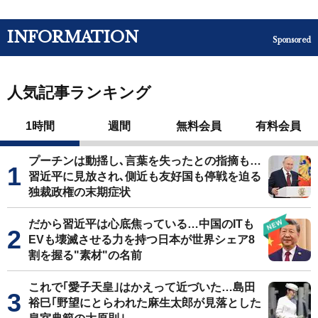
INFORMATION
Sponsored
人気記事ランキング
1時間
週間
無料会員
有料会員
プーチンは動揺し､言葉を失ったとの指摘も…
習近平に見放され､側近も友好国も停戦を迫る
独裁政権の末期症状
だから習近平は心底焦っている…中国のITも
EVも壊滅させる力を持つ日本が世界シェア8
割を握る"素材"の名前
これで｢愛子天皇｣はかえって近づいた…島田
裕巳｢野望にとらわれた麻生太郎が見落とした