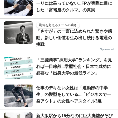
ーリには乗っていない...FPが実際に目に
した「富裕層のクルマ」の真実
期待を超えるチームの強さ
「さすが」の一言に込められた驚きや感
動。新しい価値を生み出し続ける電通の
挑戦
Sponsored
「三菱商事"採用大学"ランキング」を見
れば一目瞭然...学歴社会・日本で成功に
必要な「出身大学の最低ライン」
仕事のデキない女性は「運動部の中学
生」の髪型をしている...「ビジネスで一
発アウト」の女性ヘアスタイル3選
新大阪駅から15分なのに巨大廃墟がそび