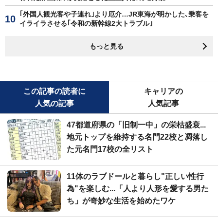
｢外国人観光客や子連れ｣より厄介…JR東海が明かした､乗客を
イライラさせる｢令和の新幹線2大トラブル｣
もっと見る
この記事の読者に
キャリアの
人気の記事
人気記事
47都道府県の「旧制一中」の栄枯盛衰...
地元トップを維持する名門22校と凋落し
た元名門17校の全リスト
11体のラブドールと暮らし"正しい性行
為"を楽しむ...「人より人形を愛する男た
ち」が奇妙な生活を始めたワケ