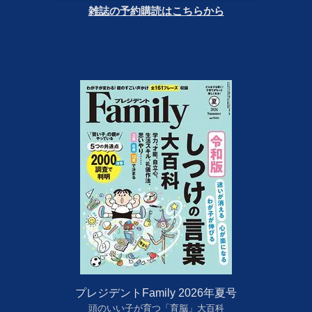
雑誌の予約購読はこちらから
プレジデントFamily 2026年夏号
頭のいい子が育つ「育脳」大百科