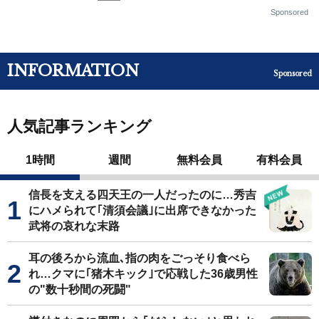
Sponsored
INFORMATION
Sponsored
人気記事ランキング
1時間
週間
無料会員
有料会員
信長を支える四天王の一人だったのに…秀吉
にハメられて｢清須会議｣に出席できなかった
武将の哀れな末路
耳の後ろから流血､指の肉をごっそり食べら
れ…クマに｢猪木キック｣で応戦した36歳男性
の"数十秒間の死闘"