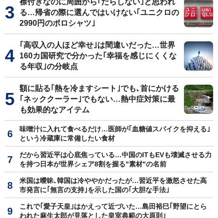
襟付きなのに周囲から｢だらしない｣と思われ
る…帰省の際に選んではいけない｢ユニクロの
2990円のポロシャツ｣
｢高収入の人ほど幸せ｣は間違いだった…世界
160カ国研究で分かった｢幸福を感じにくくな
る年収｣の分岐点
額に貼る｢熱を冷ますシート｣でも､首にかける
｢ネッククーラー｣でもない…熱中症対策に最
も効果的なアイテム
味噌汁に入れて食べるだけ…医師が｢血糖値スパイクを抑える｣
という冷蔵庫に常備したい食材
だから習近平は心底焦っている…中国のITもEVも壊滅させる力
を持つ日本が世界シェア8割を握る"素材"の名前
米国は曖昧､韓国は冷ややかだったが…習近平を激怒させた高
市発言に｢無言の支持｣を示した国の｢大胆な手法｣
これで｢愛子天皇｣はかえって近づいた…島田裕巳｢野望にとら
われた麻生太郎が見落とした皇室典範の大原則｣