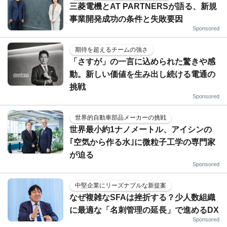
三菱電機とAT PARTNERSが語る、新規
事業開発成功の条件と失敗要因
Sponsored
期待を超えるチームの強さ
「さすが」の一言に込められた驚きや感
動。新しい価値を生み出し続ける電通の
挑戦
Sponsored
世界的自動車部品メーカーの挑戦
世界最小約1ナノメートル、アイシンの
｢空気から作る水｣に微粒子工学の専門家
が迫る
Sponsored
中堅企業にリーズナブルな新提案
なぜ複雑なSFAは挫折する？少人数組織
に最適な「名刺管理の延長」で進めるDX
Sponsored