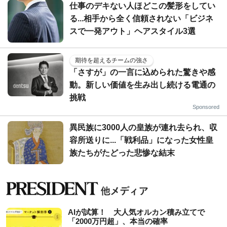
仕事のデキない人ほどこの髪形をしてい
る...相手から全く信頼されない「ビジネ
スで一発アウト」ヘアスタイル3選
期待を超えるチームの強さ
「さすが」の一言に込められた驚きや感
動。新しい価値を生み出し続ける電通の
挑戦
Sponsored
異民族に3000人の皇族が連れ去られ、収
容所送りに...「戦利品」になった女性皇
族たちがたどった悲惨な結末
AIが試算！ 大人気オルカン積み立てで
「2000万円超」、本当の確率