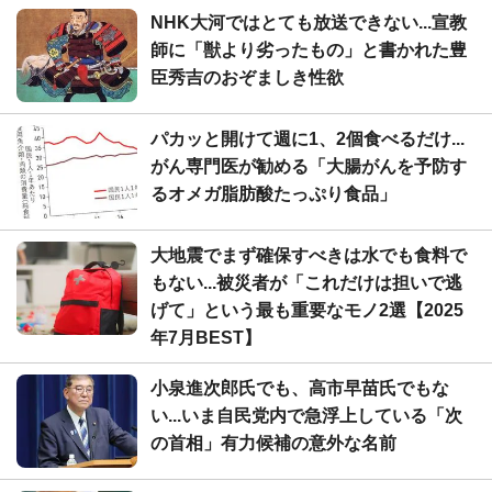
NHK大河ではとても放送できない...宣教
師に「獣より劣ったもの」と書かれた豊
臣秀吉のおぞましき性欲
パカッと開けて週に1、2個食べるだけ...
がん専門医が勧める「大腸がんを予防す
るオメガ脂肪酸たっぷり食品」
大地震でまず確保すべきは水でも食料で
もない...被災者が「これだけは担いで逃
げて」という最も重要なモノ2選【2025
年7月BEST】
小泉進次郎氏でも、高市早苗氏でもな
い...いま自民党内で急浮上している「次
の首相」有力候補の意外な名前