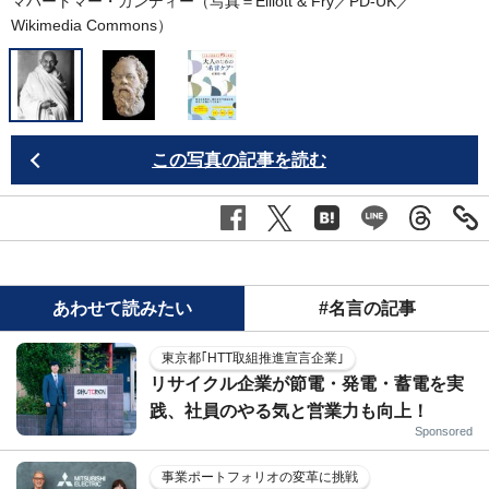
マハートマー・ガンディー（写真＝Elliott & Fry／PD-UK／
ソ
Wikimedia Commons
）
L
この写真の記事を読む
あわせて読みたい
#名言の記事
東京都｢HTT取組推進宣言企業｣
リサイクル企業が節電・発電・蓄電を実
践、社員のやる気と営業力も向上！
Sponsored
事業ポートフォリオの変革に挑戦