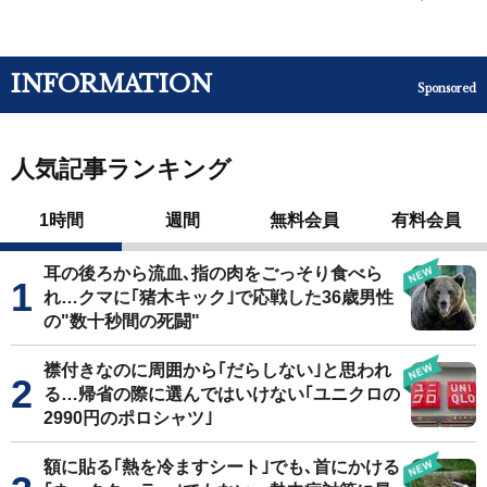
INFORMATION
Sponsored
人気記事ランキング
1時間
週間
無料会員
有料会員
耳の後ろから流血､指の肉をごっそり食べら
れ…クマに｢猪木キック｣で応戦した36歳男性
の"数十秒間の死闘"
襟付きなのに周囲から｢だらしない｣と思われ
る…帰省の際に選んではいけない｢ユニクロの
2990円のポロシャツ｣
額に貼る｢熱を冷ますシート｣でも､首にかける