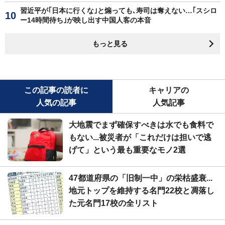
習近平が｢日本に行くな｣と煽っても､寿司は奪えない…｢スシロ
ー14時間待ち｣が映し出す中国人客の本音
もっと見る
この記事の読者に
キャリアの
人気の記事
人気記事
大地震でまず確保すべきは水でも食料で
もない...被災者が「これだけは担いで逃
げて」という最も重要なモノ2選
47都道府県の「旧制一中」の栄枯盛衰...
地元トップを維持する名門22校と凋落し
た元名門17校の全リスト