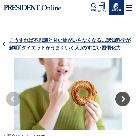
会員登録
検索
ログイン
こうすれば不思議と甘い物がいらなくなる…認知科学が
解明｢ダイエットがうまくいく人｣のすごい習慣化力