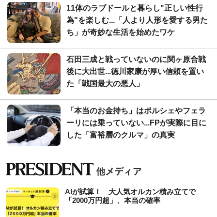
11体のラブドールと暮らし"正しい性行
為"を楽しむ...「人より人形を愛する男た
ち」が奇妙な生活を始めたワケ
石田三成と戦っていないのに関ヶ原合戦
後に大出世...徳川家康が厚い信頼を置い
た「戦国最大の悪人」
「本当のお金持ち」はポルシェやフェラ
ーリには乗っていない...FPが実際に目に
した「富裕層のクルマ」の真実
AIが試算！ 大人気オルカン積み立てで
「2000万円超」、本当の確率