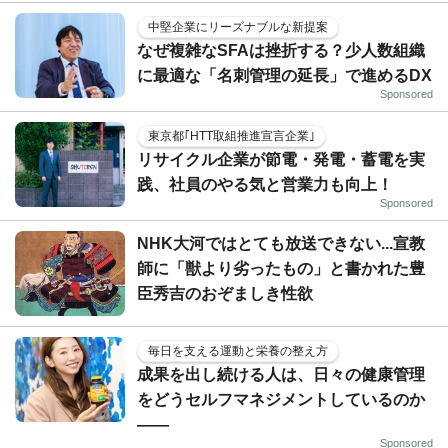
中堅企業にリーズナブルな新提案
なぜ複雑なSFAは挫折する？少人数組織
に最適な「名刺管理の延長」で進めるDX
Sponsored
東京都｢HTT取組推進宣言企業｣
リサイクル企業が節電・発電・蓄電を実
践、社員のやる気と営業力も向上！
Sponsored
NHK大河ではとても放送できない...宣教
師に「獣より劣ったもの」と書かれた豊
臣秀吉のおぞましき性欲
毎日を支える運動と栄養の整え方
成果を出し続ける人は、日々の健康管理
をどうセルフマネジメントしているのか
——
Sponsored