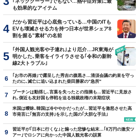
｢ネッククーラー｣でもない…熱中症対策に最
も効果的なアイテム
だから習近平は心底焦っている…中国のITも
EVも壊滅させる力を持つ日本が世界シェア8
割を握る"素材"の名前
｢外国人観光客や子連れ｣より厄介…JR東海が
明かした､乗客をイライラさせる｢令和の新幹
線2大トラブル｣
｢お市の再婚｣で露呈した秀吉の腹黒さ…清須会議の約束を守っ
たのに､滅亡に追い込まれた柴田勝家の"急所"
プーチンは動揺し､言葉を失ったとの指摘も…習近平に見放さ
れ､側近も友好国も停戦を迫る独裁政権の末期症状
米国は曖昧､韓国は冷ややかだったが…習近平を激怒させた高
市発言に｢無言の支持｣を示した国の｢大胆な手法｣
習近平が｢日本に行くな｣と煽った悲惨な結末…｢8万円の激安ツ
アー｣でロシアに向かった中国人観光客の誤算