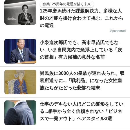
創業125周年の電通が描く未来
125年磨き続けた課題解決力。多様な人
財の才能を掛け合わせて挑む、これから
の電通
Sponsored
小泉進次郎氏でも、高市早苗氏でもな
い...いま自民党内で急浮上している「次
の首相」有力候補の意外な名前
異民族に3000人の皇族が連れ去られ、収
容所送りに...「戦利品」になった女性皇
族たちがたどった悲惨な結末
仕事のデキない人ほどこの髪形をしてい
る...相手から全く信頼されない「ビジネ
スで一発アウト」ヘアスタイル3選