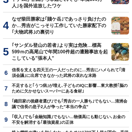
人｣を国外追放したワケ
なぜ柴田勝家は｢賤ケ岳｣であっさり負けたの
か…秀吉がこっそり工作していた勝家配下の
｢大物武将｣の裏切り
｢サンダル登山の若者｣より実は危険…標高
599ｍの高尾山で年間100件超の遭難事故を起
こしている"張本人"
信長を支える四天王の一人だったのに…秀吉にハメられて｢清
須会議｣に出席できなかった武将の哀れな末路
不足すると｢うつ病｣が増え､子どものIQに影響…東大教授｢脳の
ために欠かせないスーパーにある食材｣
｢織田家の後継者選び｣でも｢秀吉の一人勝ち｣でもない…清洲会
議で信長の息子2人が争った"本当の争点"
｢収入｣でも｢金融知識｣でもない…物価高にも動じない､お金の
不安を解消する｢最強資産｣の正体