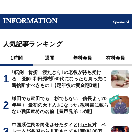
INFORMATION
Sponsored
人気記事ランキング
1時間
週間
無料会員
有料会員
｢転倒→骨折→寝たきり｣の老後が待ち受け
る…医師･和田秀樹｢60代になったら真っ先に
断捨離すべきもの｣【定年後の黄金期3選】
織田でも武田でも上杉でもない…信長より20
年早く｢最初の天下人｣になった､教科書に載ら
ない戦国武将の名前【豊臣兄弟！3選】
中国系住民を同化させたタイとは正反対…ベ
トナムが各国から非難されても｢華僑100万