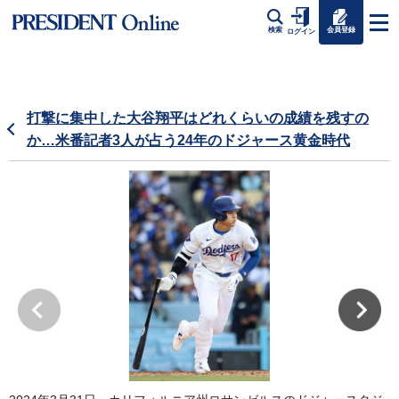
会員登録
検索
ログイン
打撃に集中した大谷翔平はどれくらいの成績を残すの
か…米番記者3人が占う24年のドジャース黄金時代