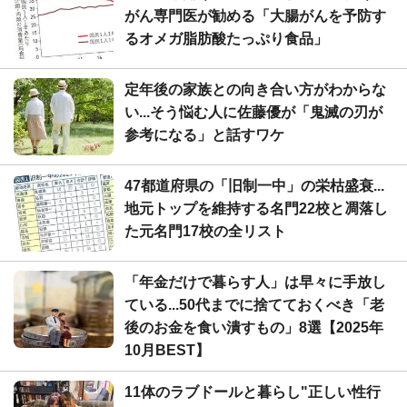
がん専門医が勧める「大腸がんを予防す
るオメガ脂肪酸たっぷり食品」
定年後の家族との向き合い方がわからな
い...そう悩む人に佐藤優が「鬼滅の刃が
参考になる」と話すワケ
47都道府県の「旧制一中」の栄枯盛衰...
地元トップを維持する名門22校と凋落し
た元名門17校の全リスト
「年金だけで暮らす人」は早々に手放し
ている...50代までに捨てておくべき「老
後のお金を食い潰すもの」8選【2025年
10月BEST】
11体のラブドールと暮らし"正しい性行