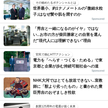
その秘めたるポテンシャルとは
世界最小、約1ナノメートルの｢微細水粒
子｣はなぜ髪や肌を潤すのか
Sponsored
「秀吉と一緒になるのがイヤ」ではな
い...お市の方が柴田勝家との自害を選ん
だ"現代人には理解できない"理由
官民で挑むHTTアクション
電力を「へらす・つくる・ためる」で東
京都と企業が歩む持続可能社会への道
Sponsored
NHK大河ではとても放送できない...宣教
師に「獣より劣ったもの」と書かれた豊
臣秀吉のおぞましき性欲
創業125周年の電通が描く未来