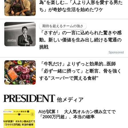
為"を楽しむ...「人より人形を愛する男た
ち」が奇妙な生活を始めたワケ
期待を超えるチームの強さ
「さすが」の一言に込められた驚きや感
動。新しい価値を生み出し続ける電通の
挑戦
Sponsored
「牛乳だけ」よりずっと効果的...医師
「必ず一緒に摂って」と断言、骨を強く
する"スーパーで買える食材"
AIが試算！ 大人気オルカン積み立てで
「2000万円超」、本当の確率