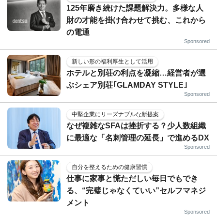
125年磨き続けた課題解決力。多様な人
財の才能を掛け合わせて挑む、これから
の電通
Sponsored
新しい形の福利厚生として活用
ホテルと別荘の利点を凝縮…経営者が選
ぶシェア別荘｢GLAMDAY STYLE｣
Sponsored
中堅企業にリーズナブルな新提案
なぜ複雑なSFAは挫折する？少人数組織
に最適な「名刺管理の延長」で進めるDX
Sponsored
自分を整えるための健康習慣
仕事に家事と慌ただしい毎日でもでき
る、“完璧じゃなくていい”セルフマネジ
メント
Sponsored