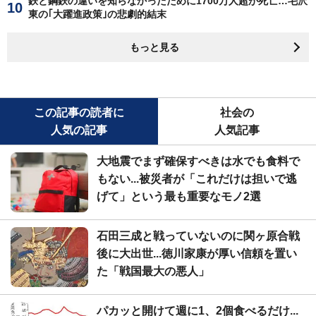
鉄と鋼鉄の違いを知らなかったために1700万人超が死亡…毛沢
東の｢大躍進政策｣の悲劇的結末
もっと見る
この記事の読者に
社会の
人気の記事
人気記事
大地震でまず確保すべきは水でも食料で
もない...被災者が「これだけは担いで逃
げて」という最も重要なモノ2選
石田三成と戦っていないのに関ヶ原合戦
後に大出世...徳川家康が厚い信頼を置い
た「戦国最大の悪人」
パカッと開けて週に1、2個食べるだけ...