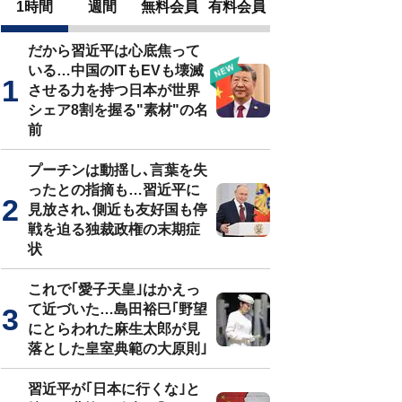
1時間
週間
無料会員
有料会員
だから習近平は心底焦って
いる…中国のITもEVも壊滅
させる力を持つ日本が世界
シェア8割を握る"素材"の名
前
プーチンは動揺し､言葉を失
ったとの指摘も…習近平に
見放され､側近も友好国も停
戦を迫る独裁政権の末期症
状
これで｢愛子天皇｣はかえっ
て近づいた…島田裕巳｢野望
にとらわれた麻生太郎が見
落とした皇室典範の大原則｣
習近平が｢日本に行くな｣と