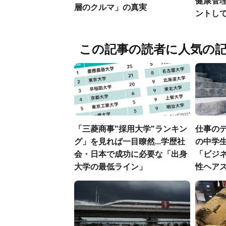
健康管
層のクルマ」の真実
ントし
この記事の読者に人気の
「三菱商事"採用大学"ランキン
仕事の
グ」を見れば一目瞭然...学歴社
の中学生
会・日本で成功に必要な「出身
「ビジ
大学の最低ライン」
性ヘアス