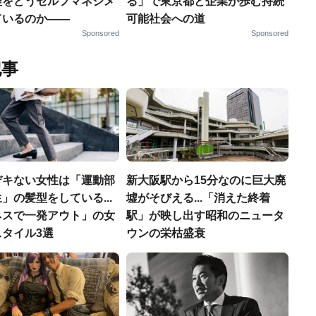
理をどうセルフマネジメ
る」で東京都と企業が歩む持続
ているのか——
可能社会への道
Sponsored
Sponsored
記事
デキない女性は「運動部
新大阪駅から15分なのに巨大廃
」の髪型をしている...
墟がそびえる...「消えた終着
ネスで一発アウト」の女
駅」が映し出す昭和のニュータ
タイル3選
ウンの栄枯盛衰