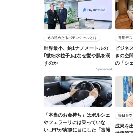
その秘めたるポテンシャルとは
専用デス
世界最小、約1ナノメートルの
ビジネ
｢微細水粒子｣はなぜ髪や肌を潤
ぎの空
すのか
の「シ
Sponsored
「本当のお金持ち」はポルシェ
毎日を支
やフェラーリには乗っていな
成果を
い...FPが実際に目にした「富裕