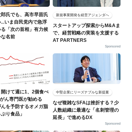
次郎氏でも、高市早苗氏
新規事業開発を経営アジェンダへ
...いま自民党内で急浮
スタートアップ探索からM&Aま
いる「次の首相」有力候
で、経営戦略の実装を支援する
外な名前
AT PARTNERS
Sponsored
開けて週に1、2個食べ
中堅企業にリーズナブルな新提案
..がん専門医が勧める
なぜ複雑なSFAは挫折する？少
がんを予防するオメガ脂
人数組織に最適な「名刺管理の
っぷり食品」
延長」で進めるDX
Sponsored