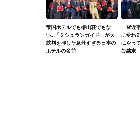
帝国ホテルでも椿山荘でもな
「習近
い...「ミシュランガイド」が太
に変わる
鼓判を押した意外すぎる日本の
にやっ
ホテルの名前
な結末