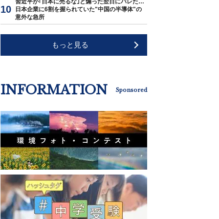
習近平が｢日本に売るな｣と煽った翌日にバレた…
日本企業に6割を握られていた"中国の半導体"の
意外な急所
もっと見る
INFORMATION
Sponsored