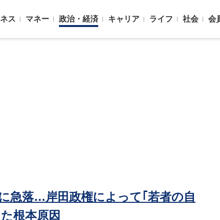
ネス
マネー
政治・経済
キャリア
ライフ
社会
会
0%｣に急落…岸田政権によって｢若者の自
った根本原因