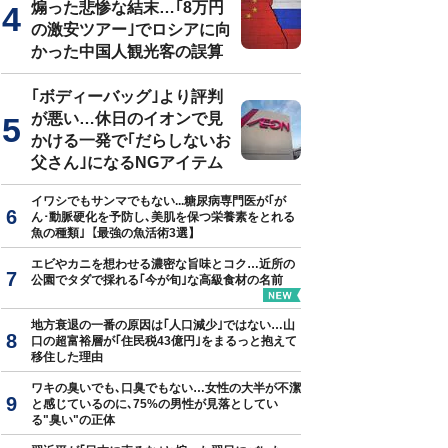
煽った悲惨な結末…｢8万円
の激安ツアー｣でロシアに向
かった中国人観光客の誤算
真はイメージです
｢ボディーバッグ｣より評判
が悪い…休日のイオンで見
かける一発で｢だらしないお
父さん｣になるNGアイテム
イワシでもサンマでもない...糖尿病専門医が｢が
ん･動脈硬化を予防し､美肌を保つ栄養素をとれる
魚の種類｣【最強の魚活術3選】
エビやカニを想わせる濃密な旨味とコク…近所の
公園でタダで採れる｢今が旬｣な高級食材の名前
地方衰退の一番の原因は｢人口減少｣ではない…山
口の超富裕層が｢住民税43億円｣をまるっと抱えて
移住した理由
ワキの臭いでも､口臭でもない…女性の大半が不潔
と感じているのに､75%の男性が見落としてい
る"臭い"の正体