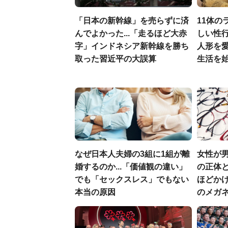
「日本の新幹線」を売らずに済
11体の
んでよかった...「走るほど大赤
しい性行
字」インドネシア新幹線を勝ち
人形を
取った習近平の大誤算
生活を
なぜ日本人夫婦の3組に1組が離
女性が
婚するのか...「価値観の違い」
の正体と
でも「セックスレス」でもない
ほどか
本当の原因
のメガ