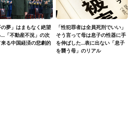
平の夢」はまもなく絶望
「性犯罪者は全員死刑でいい」
...「不動産不況」の次
そう言って母は息子の性器に手
て来る中国経済の悲劇的
を伸ばした...表に出ない「息子
を襲う母」のリアル