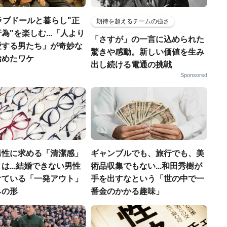
ラブドールと暮らし"正
期待を超えるチームの強さ
為"を楽しむ...「人より
「さすが」の一言に込められた
愛する男たち」が奇妙な
驚きや感動。新しい価値を生み
始めたワケ
出し続ける電通の挑戦
Sponsored
男性に求める「清潔感」
ギャンブルでも、旅行でも、美
は...結婚できない男性
術品収集でもない...和田秀樹が
けている「一発アウト」
手を出すなという「世の中で一
ネの形
番金のかかる趣味」