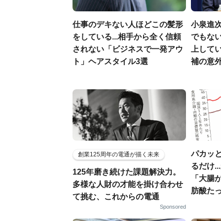
仕事のデキない人ほどこの髪形
小泉進
をしている...相手から全く信頼
でもない
されない「ビジネスで一発アウ
上して
ト」ヘアスタイル3選
補の意
パカッと
創業125周年の電通が描く未来
るだけ.
125年磨き続けた課題解決力。
「大腸
多様な人財の才能を掛け合わせ
肪酸た
て挑む、これからの電通
Sponsored