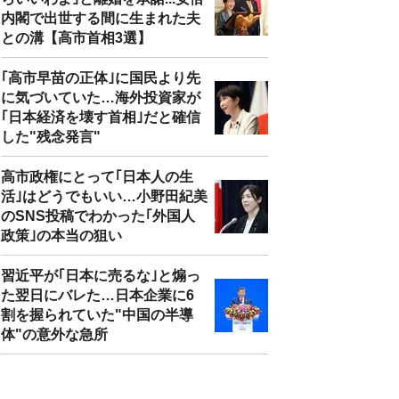
内閣で出世する間に生まれた夫
との溝【高市首相3選】
｢高市早苗の正体｣に国民より先
に気づいていた…海外投資家が
｢日本経済を壊す首相｣だと確信
した"残念発言"
高市政権にとって｢日本人の生
活｣はどうでもいい…小野田紀美
のSNS投稿でわかった｢外国人
政策｣の本当の狙い
習近平が｢日本に売るな｣と煽っ
た翌日にバレた…日本企業に6
割を握られていた"中国の半導
体"の意外な急所