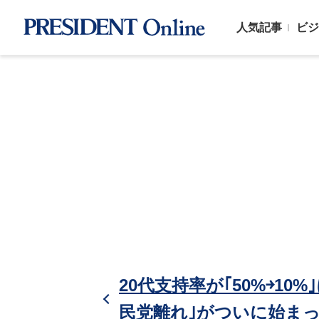
人気記事
ビジ
20代支持率が｢50%￫1
民党離れ｣がついに始ま