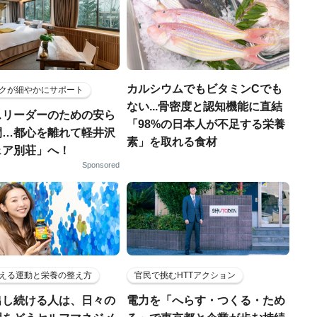
カルシウムでもビタミンCでも
クが細やかにサポート
ない...骨密度と認知機能に直結
スリーダーのための安ら
「98%の日本人が不足する栄養
間…都心を離れて軽井沢
素」を取れる食材
ェア別荘」へ！
Sponsored
える運動と栄養の整え方
官民で挑むHTTアクション
出し続ける人は、日々の
電力を「へらす・つくる・ため