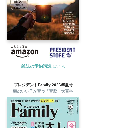
雑誌の予約購読
はこちら
プレジデントFamily 2026年夏号
頭のいい子が育つ「育脳」大百科