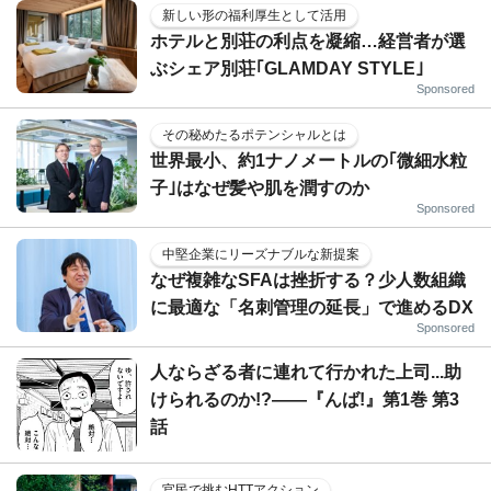
新しい形の福利厚生として活用
ホテルと別荘の利点を凝縮…経営者が選
ぶシェア別荘｢GLAMDAY STYLE｣
Sponsored
その秘めたるポテンシャルとは
世界最小、約1ナノメートルの｢微細水粒
子｣はなぜ髪や肌を潤すのか
Sponsored
中堅企業にリーズナブルな新提案
なぜ複雑なSFAは挫折する？少人数組織
に最適な「名刺管理の延長」で進めるDX
Sponsored
人ならざる者に連れて行かれた上司...助
けられるのか!?――『んば!』第1巻 第3
話
官民で挑むHTTアクション