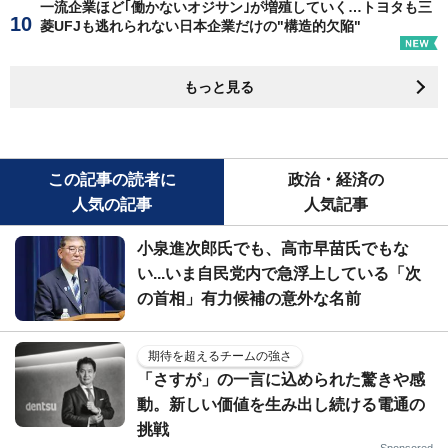
一流企業ほど｢働かないオジサン｣が増殖していく…トヨタも三
菱UFJも逃れられない日本企業だけの"構造的欠陥"
もっと見る
この記事の読者に
政治・経済の
人気の記事
人気記事
小泉進次郎氏でも、高市早苗氏でもな
い...いま自民党内で急浮上している「次
の首相」有力候補の意外な名前
期待を超えるチームの強さ
「さすが」の一言に込められた驚きや感
動。新しい価値を生み出し続ける電通の
挑戦
Sponsored