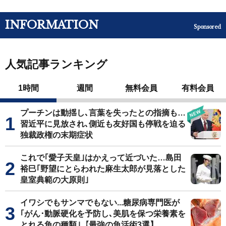
INFORMATION
Sponsored
人気記事ランキング
1時間
週間
無料会員
有料会員
プーチンは動揺し､言葉を失ったとの指摘も…
習近平に見放され､側近も友好国も停戦を迫る
独裁政権の末期症状
これで｢愛子天皇｣はかえって近づいた…島田
裕巳｢野望にとらわれた麻生太郎が見落とした
皇室典範の大原則｣
イワシでもサンマでもない...糖尿病専門医が
｢がん･動脈硬化を予防し､美肌を保つ栄養素を
とれる魚の種類｣【最強の魚活術3選】