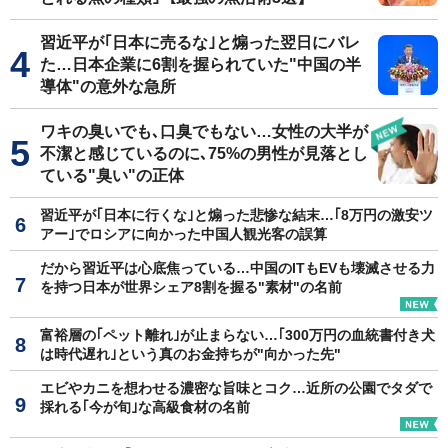
習近平が｢日本に売るな｣と煽った翌日にバレ
た…日本企業に6割を握られていた"中国の半
導体"の意外な急所
ワキの臭いでも､口臭でもない…女性の大半が
不潔と感じているのに､75%の男性が見落とし
ている"臭い"の正体
習近平が｢日本に行くな｣と煽った悲惨な結末…｢8万円の激安ツ
アー｣でロシアに向かった中国人観光客の誤算
だから習近平は心底焦っている…中国のITもEVも壊滅させる力
を持つ日本が世界シェア8割を握る"素材"の名前
富裕層の｢ペット離れ｣が止まらない…｢300万円の血統書付き犬
は時代遅れ｣という真のお金持ちが"向かった先"
エビやカニを想わせる濃密な旨味とコク…近所の公園でタダで
採れる｢今が旬｣な高級食材の名前