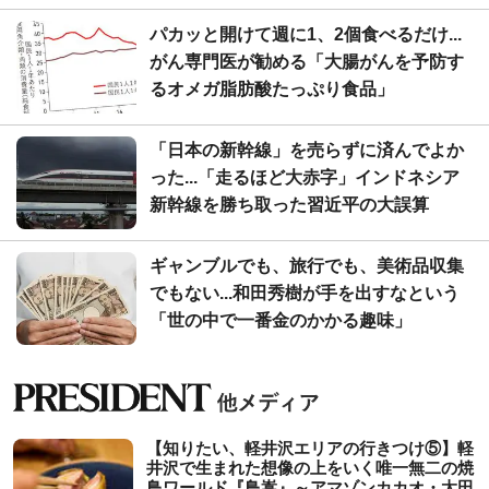
パカッと開けて週に1、2個食べるだけ...
がん専門医が勧める「大腸がんを予防す
るオメガ脂肪酸たっぷり食品」
「日本の新幹線」を売らずに済んでよか
った...「走るほど大赤字」インドネシア
新幹線を勝ち取った習近平の大誤算
ギャンブルでも、旅行でも、美術品収集
でもない...和田秀樹が手を出すなという
「世の中で一番金のかかる趣味」
【知りたい、軽井沢エリアの行きつけ⑤】軽
井沢で生まれた想像の上をいく唯一無二の焼
鳥ワールド『鳥嵩』～アマゾンカカオ・太田