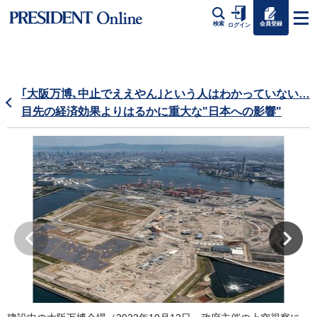
会員登録
検索
ログイン
｢大阪万博､中止でええやん｣という人はわかっていない…
目先の経済効果よりはるかに重大な"日本への影響"