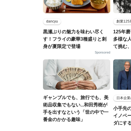
dancyu
創業12
黒瀬ぶりの魅力を味わい尽く
125年
す！フライの豪華3種盛りと刺
多様な
身が夏限定で登場
て挑む
Sponsored
ギャンブルでも、旅行でも、美
日本企業
術品収集でもない...和田秀樹が
小手先
手を出すなという「世の中で一
イノベ
番金のかかる趣味」
ダにす