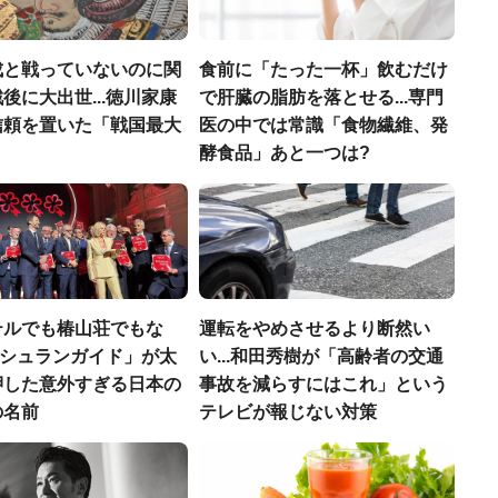
成と戦っていないのに関
食前に「たった一杯」飲むだけ
後に大出世...徳川家康
で肝臓の脂肪を落とせる...専門
信頼を置いた「戦国最大
医の中では常識「食物繊維、発
」
酵食品」あと一つは?
テルでも椿山荘でもな
運転をやめさせるより断然い
「ミシュランガイド」が太
い...和田秀樹が「高齢者の交通
押した意外すぎる日本の
事故を減らすにはこれ」という
の名前
テレビが報じない対策