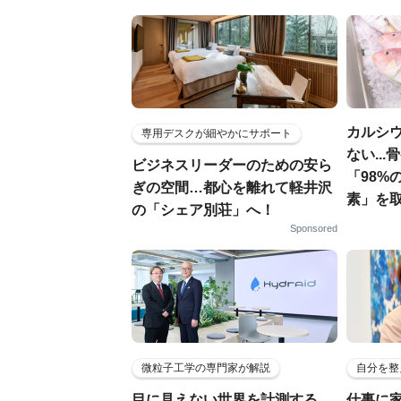
カルシ
専用デスクが細やかにサポート
ない..
ビジネスリーダーのための安ら
「98%
ぎの空間…都心を離れて軽井沢
素」を
の「シェア別荘」へ！
Sponsored
微粒子工学の専門家が解説
自分を整
目に見えない世界を計測する…
仕事に