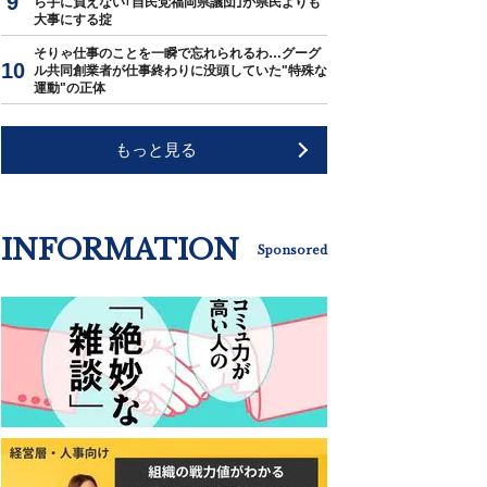
ら手に負えない｢自民党福岡県議団｣が県民よりも
大事にする掟
そりゃ仕事のことを一瞬で忘れられるわ…グーグ
ル共同創業者が仕事終わりに没頭していた"特殊な
運動"の正体
もっと見る
INFORMATION
Sponsored