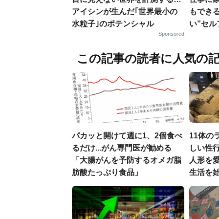
アイシンが生んだ｢世界最小の
もでき
水粒子｣のポテンシャル
い”セ
Sponsored
この記事の読者に人気の
パカッと開けて週に1、2個食べ
11体の
るだけ...がん専門医が勧める
しい性行
「大腸がんを予防するオメガ脂
人形を
肪酸たっぷり食品」
生活を