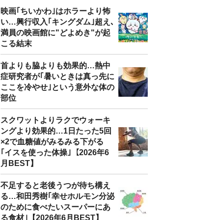
映画｢ちいかわ｣はホラーより怖
い…興行収入｢キングダム｣超え､
満員の映画館に"どよめき"が起
こる結末
首よりも脇よりも効果的…熱中
症研究者が｢暑いときは真っ先に
ここを冷やせ｣という意外な体の
部位
スクワットよりラクでウォーキ
ングより効果的…1日たった5回
×2で血糖値がみるみる下がる
｢イスを使った体操｣【2026年6
月BEST】
不足すると老後うつが待ち構え
る…和田秀樹｢幸せホルモン分泌
のために食べたいスーパーにあ
る食材｣【2026年6月BEST】