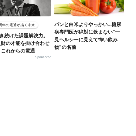
パンと白米よりやっかい...糖尿
5周年の電通が描く未来
病専門医が絶対に飲まない"一
磨き続けた課題解決力。
見ヘルシーに見えて怖い飲み
人財の才能を掛け合わせ
物"の名前
、これからの電通
Sponsored