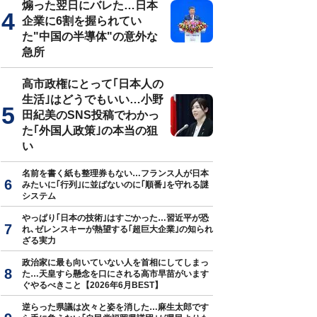
煽った翌日にバレた…日本
企業に6割を握られてい
た"中国の半導体"の意外な
急所
費の負担を減らす政策には賛成だが「経済的な面だけが少子化の理由で
高市政権にとって｢日本人の
生活｣はどうでもいい…小野
田紀美のSNS投稿でわかっ
た｢外国人政策｣の本当の狙
い
名前を書く紙も整理券もない…フランス人が日本
みたいに｢行列｣に並ばないのに｢順番｣を守れる謎
システム
やっぱり｢日本の技術｣はすごかった…習近平が恐
れ､ゼレンスキーが熱望する｢超巨大企業｣の知られ
ざる実力
政治家に最も向いていない人を首相にしてしまっ
た…天皇すら懸念を口にされる高市早苗がいます
ぐやるべきこと【2026年6月BEST】
逆らった県議は次々と姿を消した…麻生太郎です