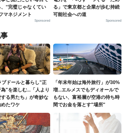
る、“完璧じゃなくてい
る」で東京都と企業が歩む持続
ルフマネジメント
可能社会への道
Sponsored
Sponsored
記事
ラブドールと暮らし"正
「年末年始は海外旅行」が30%
為"を楽しむ...「人より
増...エルメスでもディオールで
愛する男たち」が奇妙な
もない、富裕層が空港の待ち時
始めたワケ
間でお金を落とす"場所"