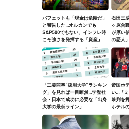
バフェットも「現金は危険だ」
石田三
と警告した...オルカンでも
ヶ原合戦
S&P500でもない、インフレ時
が厚い
こそ強さを発揮する「資産」
の悪人
「三菱商事"採用大学"ランキン
帝国ホ
グ」を見れば一目瞭然...学歴社
い...
会・日本で成功に必要な「出身
鼓判を
大学の最低ライン」
ホテル