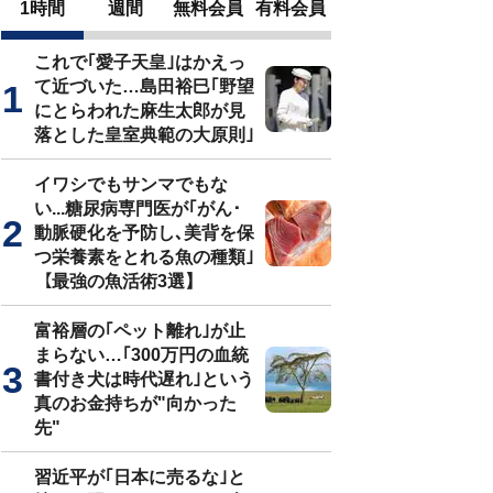
1時間
週間
無料会員
有料会員
これで｢愛子天皇｣はかえっ
て近づいた…島田裕巳｢野望
にとらわれた麻生太郎が見
落とした皇室典範の大原則｣
イワシでもサンマでもな
い...糖尿病専門医が｢がん･
動脈硬化を予防し､美背を保
つ栄養素をとれる魚の種類｣
【最強の魚活術3選】
富裕層の｢ペット離れ｣が止
まらない…｢300万円の血統
書付き犬は時代遅れ｣という
真のお金持ちが"向かった
先"
習近平が｢日本に売るな｣と