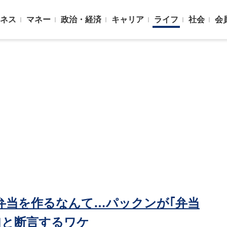
ネス
マネー
政治・経済
キャリア
ライフ
社会
会
弁当を作るなんて…パックンが｢弁当
｣と断言するワケ