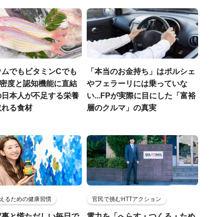
ウムでもビタミンCでも
「本当のお金持ち」はポルシェ
.骨密度と認知機能に直結
やフェラーリには乗っていな
の日本人が不足する栄養
い...FPが実際に目にした「富裕
取れる食材
層のクルマ」の真実
えるための健康習慣
官民で挑むHTTアクション
家事と慌ただしい毎日で
電力を「へらす・つくる・ため