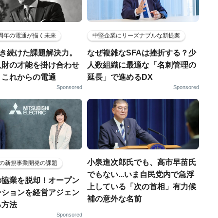
5周年の電通が描く未来
中堅企業にリーズナブルな新提案
磨き続けた課題解決力。
なぜ複雑なSFAは挫折する？少
人財の才能を掛け合わせ
人数組織に最適な「名刺管理の
、これからの電通
延長」で進めるDX
Sponsored
Sponsored
小泉進次郎氏でも、高市早苗氏
の新規事業開発の課題
でもない...いま自民党内で急浮
の協業を脱却！オープン
上している「次の首相」有力候
ーションを経営アジェン
補の意外な名前
る方法
Sponsored