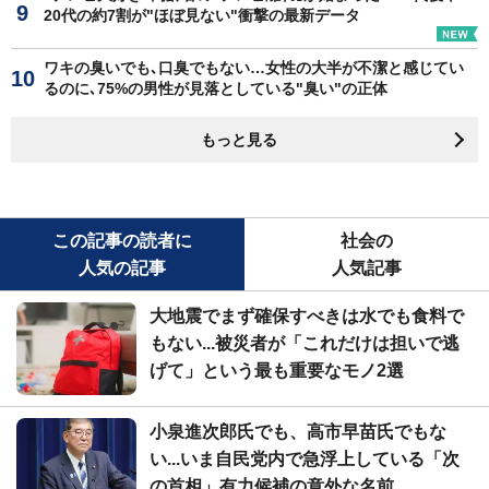
20代の約7割が"ほぼ見ない"衝撃の最新データ
ワキの臭いでも､口臭でもない…女性の大半が不潔と感じてい
るのに､75%の男性が見落としている"臭い"の正体
もっと見る
この記事の読者に
社会の
人気の記事
人気記事
大地震でまず確保すべきは水でも食料で
もない...被災者が「これだけは担いで逃
げて」という最も重要なモノ2選
小泉進次郎氏でも、高市早苗氏でもな
い...いま自民党内で急浮上している「次
の首相」有力候補の意外な名前