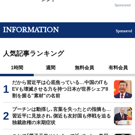
Sponsored
INFORMATION
Sponsored
人気記事ランキング
1時間
週間
無料会員
有料会員
だから習近平は心底焦っている…中国のITも
EVも壊滅させる力を持つ日本が世界シェア8
割を握る"素材"の名前
プーチンは動揺し､言葉を失ったとの指摘も…
習近平に見放され､側近も友好国も停戦を迫る
独裁政権の末期症状