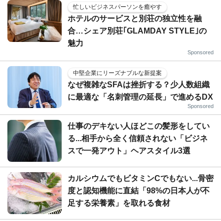
忙しいビジネスパーソンを癒やす
ホテルのサービスと別荘の独立性を融
合…シェア別荘｢GLAMDAY STYLE｣の
魅力
Sponsored
中堅企業にリーズナブルな新提案
なぜ複雑なSFAは挫折する？少人数組織
に最適な「名刺管理の延長」で進めるDX
Sponsored
仕事のデキない人ほどこの髪形をしてい
る...相手から全く信頼されない「ビジネ
スで一発アウト」ヘアスタイル3選
カルシウムでもビタミンCでもない...骨密
度と認知機能に直結「98%の日本人が不
足する栄養素」を取れる食材