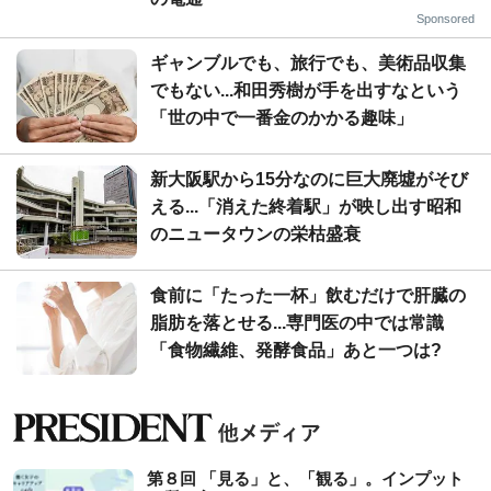
Sponsored
ギャンブルでも、旅行でも、美術品収集
でもない...和田秀樹が手を出すなという
「世の中で一番金のかかる趣味」
新大阪駅から15分なのに巨大廃墟がそび
える...「消えた終着駅」が映し出す昭和
のニュータウンの栄枯盛衰
食前に「たった一杯」飲むだけで肝臓の
脂肪を落とせる...専門医の中では常識
「食物繊維、発酵食品」あと一つは?
第８回 「見る」と、「観る」。インプット