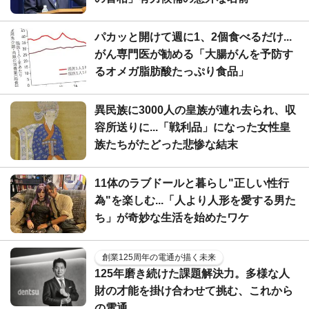
パカッと開けて週に1、2個食べるだけ...
がん専門医が勧める「大腸がんを予防す
るオメガ脂肪酸たっぷり食品」
異民族に3000人の皇族が連れ去られ、収
容所送りに...「戦利品」になった女性皇
族たちがたどった悲惨な結末
11体のラブドールと暮らし"正しい性行
為"を楽しむ...「人より人形を愛する男た
ち」が奇妙な生活を始めたワケ
創業125周年の電通が描く未来
125年磨き続けた課題解決力。多様な人
財の才能を掛け合わせて挑む、これから
の電通