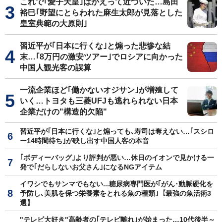
これで｢愛子天皇｣はかえって近づいた…島田
裕巳｢野望にとらわれた麻生太郎が見落とした
皇室典範の大原則｣
習近平が｢日本に行くな｣と煽った悲惨な結
末…｢8万円の激安ツアー｣でロシアに向かった
中国人観光客の誤算
一流企業ほど｢働かないオジサン｣が増殖して
いく…トヨタも三菱UFJも逃れられない日本
企業だけの"構造的欠陥"
習近平が｢日本に行くな｣と煽っても､寿司は奪えない…｢スシロ
ー14時間待ち｣が映し出す中国人客の本音
｢ボディーバッグ｣より評判が悪い…休日のイオンで見かける一
発で｢だらしないお父さん｣になるNGアイテム
イワシでもサンマでもない...糖尿病専門医が｢がん･動脈硬化を
予防し､美肌を保つ栄養素をとれる魚の種類｣【最強の魚活術3
選】
"テレビ大好き"高齢者の｢テレビ離れ｣が始まった…10代後半～