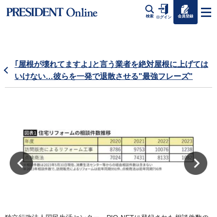
会員登録
検索
ログイン
｢屋根が壊れてますよ｣と言う業者を絶対屋根に上げては
いけない…彼らを一発で退散させる"最強フレーズ"