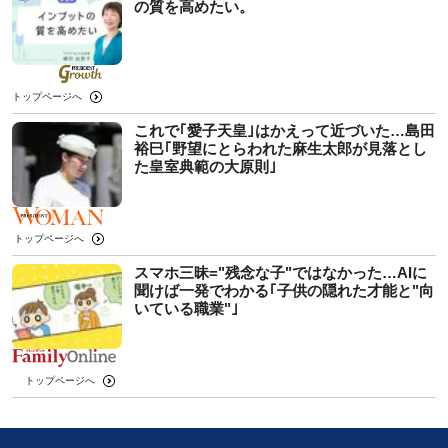
の質を高めたい。
トップページへ
これで｢愛子天皇｣はかえって近づいた…島田
裕巳｢野望にとらわれた麻生太郎が見落とし
た皇室典範の大原則｣
トップページへ
スマホ三昧="残念な子"ではなかった…AIに
聞けば一発でわかる｢子供の隠れた才能と"向
いている職業"｣
トップページへ