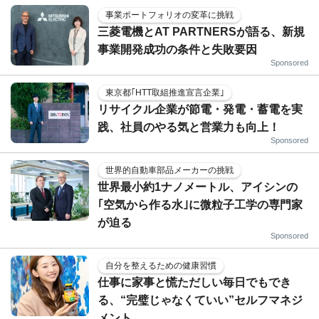
事業ポートフォリオの変革に挑戦
三菱電機とAT PARTNERSが語る、新規
事業開発成功の条件と失敗要因
Sponsored
東京都｢HTT取組推進宣言企業｣
リサイクル企業が節電・発電・蓄電を実
践、社員のやる気と営業力も向上！
Sponsored
世界的自動車部品メーカーの挑戦
世界最小約1ナノメートル、アイシンの
｢空気から作る水｣に微粒子工学の専門家
が迫る
Sponsored
自分を整えるための健康習慣
仕事に家事と慌ただしい毎日でもでき
る、“完璧じゃなくていい”セルフマネジ
メント