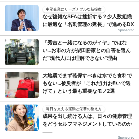
中堅企業にリーズナブルな新提案
なぜ複雑なSFAは挫折する？少人数組織
に最適な「名刺管理の延長」で進めるDX
Sponsored
「秀吉と一緒になるのがイヤ」ではな
い...お市の方が柴田勝家との自害を選ん
だ"現代人には理解できない"理由
大地震でまず確保すべきは水でも食料で
もない...被災者が「これだけは担いで逃
げて」という最も重要なモノ2選
毎日を支える運動と栄養の整え方
成果を出し続ける人は、日々の健康管理
をどうセルフマネジメントしているのか
——
Sponsored