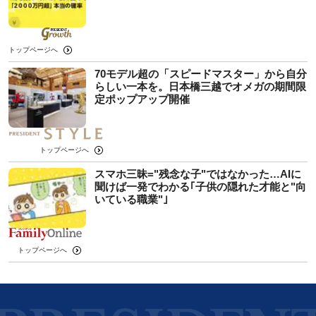
トップページへ
70モデル超の「スピードマスター」から自分
らしい一本を。日本橋三越でオメガの期間限
定ポップアップ開催
トップページへ
スマホ三昧="残念な子"ではなかった…AIに
聞けば一発でわかる｢子供の隠れた才能と"向
いている職業"｣
トップページへ