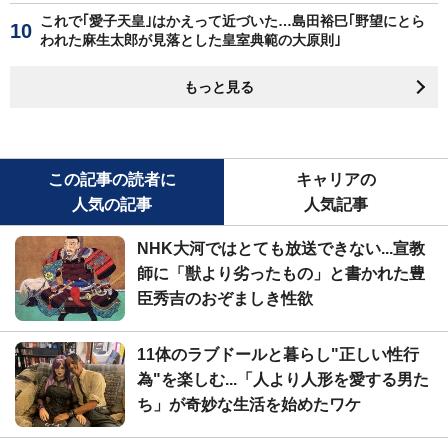
これで｢愛子天皇｣はかえって近づいた…島田裕巳｢野望にとら
われた麻生太郎が見落とした皇室典範の大原則｣
もっと見る
この記事の読者に
キャリアの
人気の記事
人気記事
NHK大河ではとても放送できない...宣教
師に「獣より劣ったもの」と書かれた豊
臣秀吉のおぞましき性欲
11体のラブドールと暮らし"正しい性行
為"を楽しむ...「人より人形を愛する男た
ち」が奇妙な生活を始めたワケ