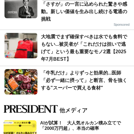
「さすが」の一言に込められた驚きや感
動。新しい価値を生み出し続ける電通の
挑戦
Sponsored
大地震でまず確保すべきは水でも食料で
もない...被災者が「これだけは担いで逃
げて」という最も重要なモノ2選【2025
年7月BEST】
「牛乳だけ」よりずっと効果的...医師
「必ず一緒に摂って」と断言、骨を強く
する"スーパーで買える食材"
AIが試算！ 大人気オルカン積み立てで
「2000万円超」、本当の確率