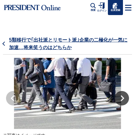
会員登録
検索
ログイン
5類移行で｢出社派とリモート派｣企業の二極化が一気に
加速…将来笑うのはどちらか