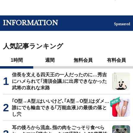
INFORMATION
Sponsored
人気記事ランキング
1時間
週間
無料会員
有料会員
信長を支える四天王の一人だったのに…秀吉
にハメられて｢清須会議｣に出席できなかった
武将の哀れな末路
｢O型→A型｣はいいけど､｢A型→O型｣はダメ…
誰にでも輸血できる｢万能血液｣の最後の落と
し穴
耳の後ろから流血､指の肉をごっそり食べら