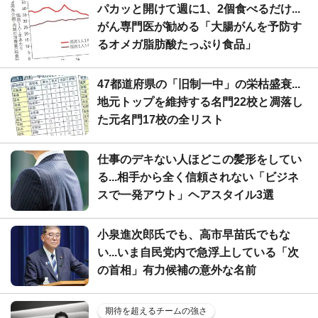
パカッと開けて週に1、2個食べるだけ...
がん専門医が勧める「大腸がんを予防す
るオメガ脂肪酸たっぷり食品」
47都道府県の「旧制一中」の栄枯盛衰...
地元トップを維持する名門22校と凋落し
た元名門17校の全リスト
仕事のデキない人ほどこの髪形をしてい
る...相手から全く信頼されない「ビジネ
スで一発アウト」ヘアスタイル3選
小泉進次郎氏でも、高市早苗氏でもな
い...いま自民党内で急浮上している「次
の首相」有力候補の意外な名前
期待を超えるチームの強さ