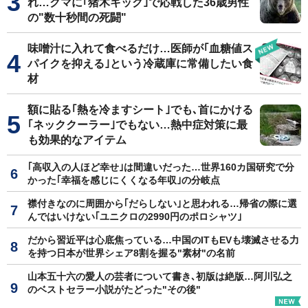
れ…クマに｢猪木キック｣で応戦した36歳男性
の"数十秒間の死闘"
味噌汁に入れて食べるだけ…医師が｢血糖値ス
パイクを抑える｣という冷蔵庫に常備したい食
材
額に貼る｢熱を冷ますシート｣でも､首にかける
｢ネッククーラー｣でもない…熱中症対策に最
も効果的なアイテム
｢高収入の人ほど幸せ｣は間違いだった…世界160カ国研究で分
かった｢幸福を感じにくくなる年収｣の分岐点
襟付きなのに周囲から｢だらしない｣と思われる…帰省の際に選
んではいけない｢ユニクロの2990円のポロシャツ｣
だから習近平は心底焦っている…中国のITもEVも壊滅させる力
を持つ日本が世界シェア8割を握る"素材"の名前
山本五十六の愛人の芸者について書き､初版は絶版…阿川弘之
のベストセラー小説がたどった"その後"