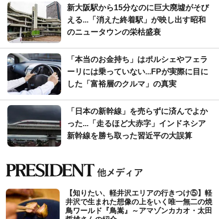
新大阪駅から15分なのに巨大廃墟がそび
える...「消えた終着駅」が映し出す昭和
のニュータウンの栄枯盛衰
「本当のお金持ち」はポルシェやフェラ
ーリには乗っていない...FPが実際に目に
した「富裕層のクルマ」の真実
「日本の新幹線」を売らずに済んでよか
った...「走るほど大赤字」インドネシア
新幹線を勝ち取った習近平の大誤算
【知りたい、軽井沢エリアの行きつけ⑤】軽
井沢で生まれた想像の上をいく唯一無二の焼
鳥ワールド『鳥嵩』～アマゾンカカオ・太田