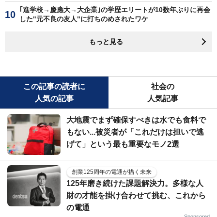
｢進学校→慶應大→大企業｣の学歴エリートが10数年ぶりに再会
した"元不良の友人"に打ちのめされたワケ
もっと見る
この記事の読者に
社会の
人気の記事
人気記事
大地震でまず確保すべきは水でも食料で
もない...被災者が「これだけは担いで逃
げて」という最も重要なモノ2選
創業125周年の電通が描く未来
125年磨き続けた課題解決力。多様な人
財の才能を掛け合わせて挑む、これから
の電通
Sponsored