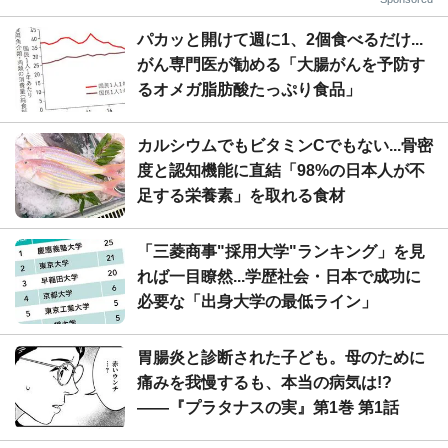
パカッと開けて週に1、2個食べるだけ...
がん専門医が勧める「大腸がんを予防す
るオメガ脂肪酸たっぷり食品」
カルシウムでもビタミンCでもない...骨密
度と認知機能に直結「98%の日本人が不
足する栄養素」を取れる食材
「三菱商事"採用大学"ランキング」を見
れば一目瞭然...学歴社会・日本で成功に
必要な「出身大学の最低ライン」
胃腸炎と診断された子ども。母のために
痛みを我慢するも、本当の病気は!?
――『プラタナスの実』第1巻 第1話