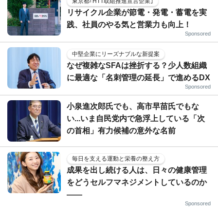
東京都｢HTT取組推進宣言企業｣
リサイクル企業が節電・発電・蓄電を実
践、社員のやる気と営業力も向上！
Sponsored
中堅企業にリーズナブルな新提案
なぜ複雑なSFAは挫折する？少人数組織
に最適な「名刺管理の延長」で進めるDX
Sponsored
小泉進次郎氏でも、高市早苗氏でもな
い...いま自民党内で急浮上している「次
の首相」有力候補の意外な名前
毎日を支える運動と栄養の整え方
成果を出し続ける人は、日々の健康管理
をどうセルフマネジメントしているのか
——
Sponsored