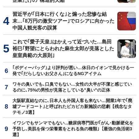
企業だけの"構造的欠陥"
習近平が｢日本に行くな｣と煽った悲惨な結
末…｢8万円の激安ツアー｣でロシアに向かった
中国人観光客の誤算
これで｢愛子天皇｣はかえって近づいた…島田
裕巳｢野望にとらわれた麻生太郎が見落とした
皇室典範の大原則｣
｢ボディーバッグ｣より評判が悪い…休日のイオンで見かける一
発で｢だらしないお父さん｣になるNGアイテム
ワキの臭いでも､口臭でもない…女性の大半が不潔と感じてい
るのに､75%の男性が見落としている"臭い"の正体
大阪駅直結なのに､日本人も外国人客も来ない…開業1年で｢廃
墟フードコート｣と呼ばれたピカピカ新施設の悲劇【残念なタ
テモノ3選】
イワシでもサンマでもない...糖尿病専門医が｢がん･動脈硬化を
予防し､美肌を保つ栄養素をとれる魚の種類｣【最強の魚活術3
選】