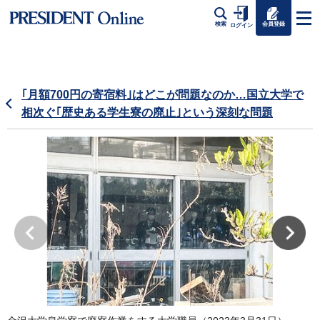
会員登録
検索
ログイン
｢月額700円の寄宿料｣はどこが問題なのか…国立大学で
相次ぐ｢歴史ある学生寮の廃止｣という深刻な問題