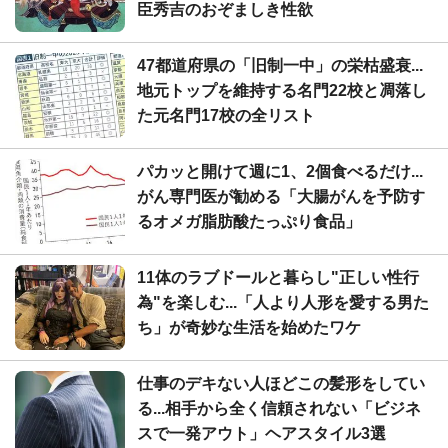
臣秀吉のおぞましき性欲
47都道府県の「旧制一中」の栄枯盛衰...
地元トップを維持する名門22校と凋落し
た元名門17校の全リスト
パカッと開けて週に1、2個食べるだけ...
がん専門医が勧める「大腸がんを予防す
るオメガ脂肪酸たっぷり食品」
11体のラブドールと暮らし"正しい性行
為"を楽しむ...「人より人形を愛する男た
ち」が奇妙な生活を始めたワケ
仕事のデキない人ほどこの髪形をしてい
る...相手から全く信頼されない「ビジネ
スで一発アウト」ヘアスタイル3選