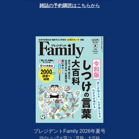
雑誌の予約購読はこちらから
プレジデントFamily 2026年夏号
頭のいい子が育つ「育脳」大百科