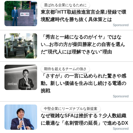
選ばれる企業になるために
東京都｢HTT取組推進宣言企業｣登録で環
境配慮時代を勝ち抜く具体策とは
Sponsored
「秀吉と一緒になるのがイヤ」ではな
い...お市の方が柴田勝家との自害を選ん
だ"現代人には理解できない"理由
期待を超えるチームの強さ
「さすが」の一言に込められた驚きや感
動。新しい価値を生み出し続ける電通の
挑戦
Sponsored
中堅企業にリーズナブルな新提案
なぜ複雑なSFAは挫折する？少人数組織
に最適な「名刺管理の延長」で進めるDX
Sponsored