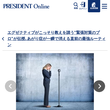
会員登録
検索
ログイン
エグゼクティブがこっそり教えを請う"緊張対策のプ
ロ"が伝授､あがり症が一瞬で消える直前の最強ルーティ
ン