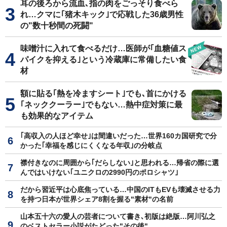
耳の後ろから流血､指の肉をごっそり食べら
れ…クマに｢猪木キック｣で応戦した36歳男性
の"数十秒間の死闘"
味噌汁に入れて食べるだけ…医師が｢血糖値ス
パイクを抑える｣という冷蔵庫に常備したい食
材
額に貼る｢熱を冷ますシート｣でも､首にかける
｢ネッククーラー｣でもない…熱中症対策に最
も効果的なアイテム
｢高収入の人ほど幸せ｣は間違いだった…世界160カ国研究で分
かった｢幸福を感じにくくなる年収｣の分岐点
襟付きなのに周囲から｢だらしない｣と思われる…帰省の際に選
んではいけない｢ユニクロの2990円のポロシャツ｣
だから習近平は心底焦っている…中国のITもEVも壊滅させる力
を持つ日本が世界シェア8割を握る"素材"の名前
山本五十六の愛人の芸者について書き､初版は絶版…阿川弘之
のベストセラー小説がたどった"その後"