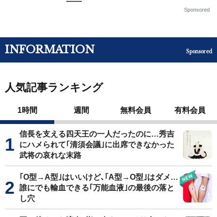
——
Sponsored
INFORMATION
Sponsored
人気記事ランキング
1時間
週間
無料会員
有料会員
信長を支える四天王の一人だったのに…秀吉
にハメられて｢清須会議｣に出席できなかった
武将の哀れな末路
｢O型→A型｣はいいけど､｢A型→O型｣はダメ…
誰にでも輸血できる｢万能血液｣の最後の落と
し穴