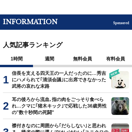
INFORMATION
Sponsored
人気記事ランキング
1時間
週間
無料会員
有料会員
信長を支える四天王の一人だったのに…秀吉
にハメられて｢清須会議｣に出席できなかった
武将の哀れな末路
耳の後ろから流血､指の肉をごっそり食べら
れ…クマに｢猪木キック｣で応戦した36歳男性
の"数十秒間の死闘"
襟付きなのに周囲から｢だらしない｣と思われ