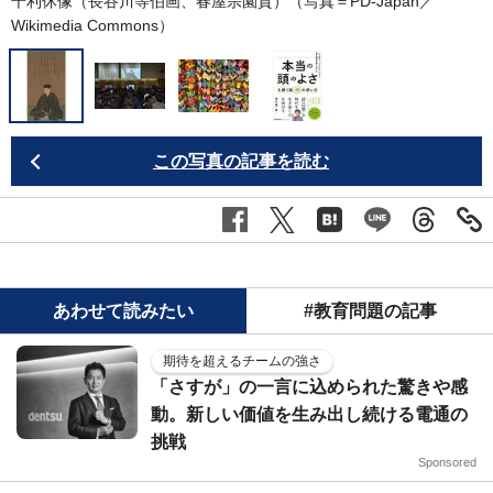
千利休像（長谷川等伯画、春屋宗園賛）（写真＝PD-Japan／
Wikimedia Commons
）
この写真の記事を読む
あわせて読みたい
#教育問題の記事
期待を超えるチームの強さ
「さすが」の一言に込められた驚きや感
動。新しい価値を生み出し続ける電通の
挑戦
Sponsored