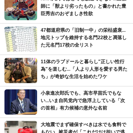
師に「獣より劣ったもの」と書かれた豊
臣秀吉のおぞましき性欲
47都道府県の「旧制一中」の栄枯盛衰...
地元トップを維持する名門22校と凋落し
た元名門17校の全リスト
11体のラブドールと暮らし"正しい性行
為"を楽しむ...「人より人形を愛する男た
ち」が奇妙な生活を始めたワケ
小泉進次郎氏でも、高市早苗氏でもな
い...いま自民党内で急浮上している「次
の首相」有力候補の意外な名前
大地震でまず確保すべきは水でも食料で
もない...被災者が「これだけは担いで逃