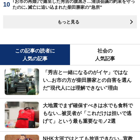
｢お市の再婚｣で露呈した秀吉の腹黒さ…清須会議の約束を守っ
たのに､滅亡に追い込まれた柴田勝家の"急所"
もっと見る
この記事の読者に
社会の
人気の記事
人気記事
「秀吉と一緒になるのがイヤ」ではな
い...お市の方が柴田勝家との自害を選ん
だ"現代人には理解できない"理由
大地震でまず確保すべきは水でも食料で
もない...被災者が「これだけは担いで逃
げて」という最も重要なモノ2選
NHK大河ではとても放送できない...宣教