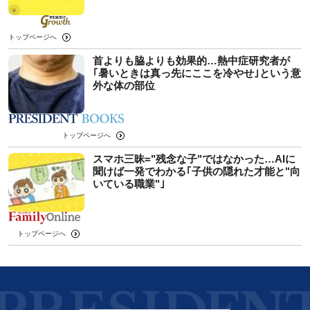
トップページへ
首よりも脇よりも効果的…熱中症研究者が
｢暑いときは真っ先にここを冷やせ｣という意
外な体の部位
トップページへ
スマホ三昧="残念な子"ではなかった…AIに
聞けば一発でわかる｢子供の隠れた才能と"向
いている職業"｣
トップページへ