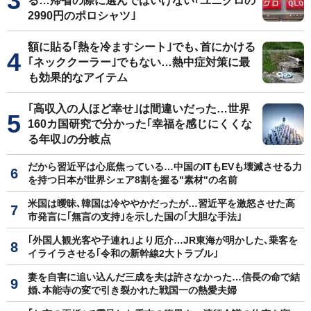
る…帰省の際に選んではいけない｢ユニクロの
2990円のポロシャツ｣
額に貼る｢熱を冷ますシート｣でも､首にかける
｢ネッククーラー｣でもない…熱中症対策に最
も効果的なアイテム
｢高収入の人ほど幸せ｣は間違いだった…世界
160カ国研究で分かった｢幸福を感じにくくな
る年収｣の分岐点
だから習近平は心底焦っている…中国のITもEVも壊滅させる力
を持つ日本が世界シェア8割を握る"素材"の名前
米国は曖昧､韓国は冷ややかだったが…習近平を激怒させた高
市発言に｢無言の支持｣を示した国の｢大胆な手法｣
｢外国人観光客や子連れ｣より厄介…JR東海が明かした､乗客を
イライラさせる｢令和の新幹線2大トラブル｣
妻を自害に追い込んだ三成を夫は許さなかった…信長の命で結
婚､本能寺の変で引き裂かれた戦国一の熱愛夫婦