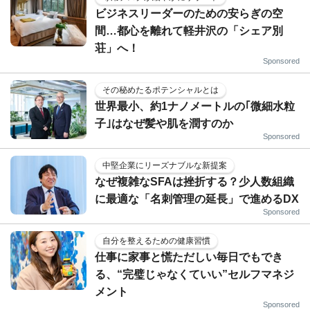
ビジネスリーダーのための安らぎの空
間…都心を離れて軽井沢の「シェア別
荘」へ！
Sponsored
その秘めたるポテンシャルとは
世界最小、約1ナノメートルの｢微細水粒
子｣はなぜ髪や肌を潤すのか
Sponsored
中堅企業にリーズナブルな新提案
なぜ複雑なSFAは挫折する？少人数組織
に最適な「名刺管理の延長」で進めるDX
Sponsored
自分を整えるための健康習慣
仕事に家事と慌ただしい毎日でもでき
る、“完璧じゃなくていい”セルフマネジ
メント
Sponsored