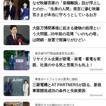
なぜ秋篠宮家の「皇籍離脱」説が浮上し
たのか...「生身の人間」発言に滲む秋篠
宮さまが本当に守ろうとしているお方
大阪万博閉幕後に起きる建物の処理とい
う大問題...35年前の花博「いのちの塔」
は閉鎖・放置で雨漏りがひどい
東京都｢HTT取組推進宣言企業｣
リサイクル企業が節電・発電・蓄電を実
践、社員のやる気と営業力も向上！
Sponsored
事業ポートフォリオの変革に挑戦
三菱電機とAT PARTNERSが語る、新規
事業開発成功の条件と失敗要因
Sponsored
専用デスクが細やかにサポート