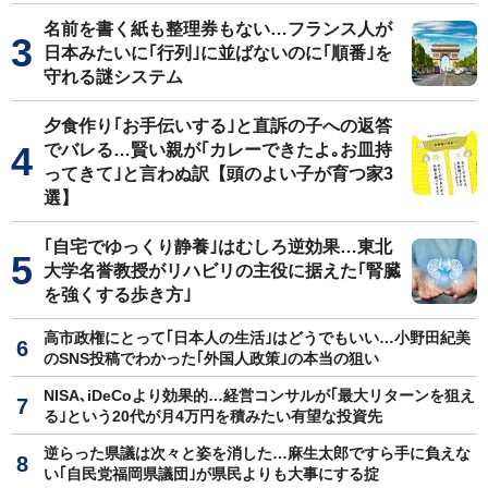
名前を書く紙も整理券もない…フランス人が
日本みたいに｢行列｣に並ばないのに｢順番｣を
守れる謎システム
夕食作り｢お手伝いする｣と直訴の子への返答
でバレる…賢い親が｢カレーできたよ｡お皿持
ってきて｣と言わぬ訳【頭のよい子が育つ家3
選】
｢自宅でゆっくり静養｣はむしろ逆効果…東北
大学名誉教授がリハビリの主役に据えた｢腎臓
を強くする歩き方｣
高市政権にとって｢日本人の生活｣はどうでもいい…小野田紀美
のSNS投稿でわかった｢外国人政策｣の本当の狙い
NISA､iDeCoより効果的…経営コンサルが｢最大リターンを狙え
る｣という20代が月4万円を積みたい有望な投資先
逆らった県議は次々と姿を消した…麻生太郎ですら手に負えな
い｢自民党福岡県議団｣が県民よりも大事にする掟