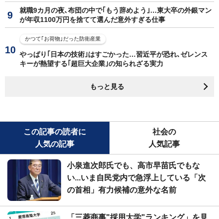
就職9カ月の夜､布団の中で｢もう辞めよう｣…東大卒の外銀マン
が年収1100万円を捨てて選んだ意外すぎる仕事
かつて｢お荷物｣だった防衛産業
やっぱり｢日本の技術｣はすごかった…習近平が恐れ､ゼレンス
キーが熱望する｢超巨大企業｣の知られざる実力
もっと見る
この記事の読者に
社会の
人気の記事
人気記事
小泉進次郎氏でも、高市早苗氏でもな
い...いま自民党内で急浮上している「次
の首相」有力候補の意外な名前
「三菱商事"採用大学"ランキング」を見