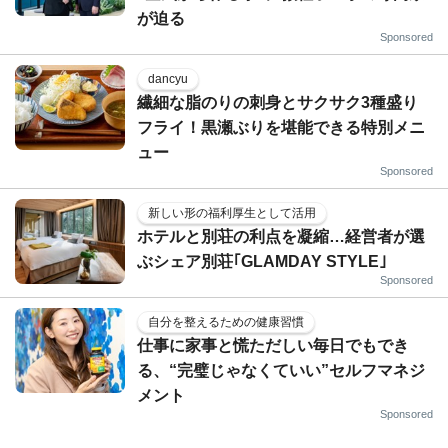
が迫る
Sponsored
dancyu
繊細な脂のりの刺身とサクサク3種盛り
フライ！黒瀬ぶりを堪能できる特別メニ
ュー
Sponsored
新しい形の福利厚生として活用
ホテルと別荘の利点を凝縮…経営者が選
ぶシェア別荘｢GLAMDAY STYLE｣
Sponsored
自分を整えるための健康習慣
仕事に家事と慌ただしい毎日でもでき
る、“完璧じゃなくていい”セルフマネジ
メント
Sponsored