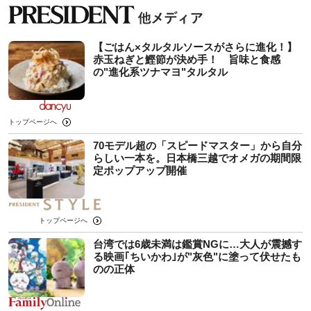
【ごはん×タルタルソースがさらに進化！】
赤玉ねぎと鰹節が決め手！ 旨味と食感
の"進化系ツナマヨ"タルタル
トップページへ
70モデル超の「スピードマスター」から自分
らしい一本を。日本橋三越でオメガの期間限
定ポップアップ開催
トップページへ
台湾では6歳未満は鑑賞NGに…大人が震撼す
る映画｢ちいかわ｣が"灰色"に塗って伏せたも
のの正体