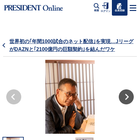
会員登録
検索
ログイン
世界初の｢年間1000試合のネット配信｣を実現…Jリーグ
がDAZNと｢2100億円の巨額契約｣を結んだワケ