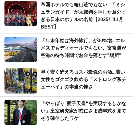
帝国ホテルでも椿山荘でもない...「ミシ
ュランガイド」が太鼓判を押した意外す
ぎる日本のホテルの名前【2025年11月
BEST】
「年末年始は海外旅行」が30%増...エル
メスでもディオールでもない、富裕層が
空港の待ち時間でお金を落とす"場所"
早く安く酔えるコスパ最強のお酒...若い
女性もゴクゴク飲める「ストロング系チ
ューハイ」の本当の怖さ
「やっぱり"愛子天皇"を実現するしかな
い」皇室研究家が悠仁さま成年式を見て
そう確信したワケ