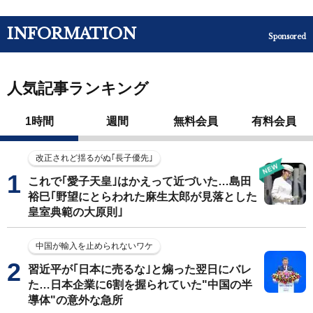
INFORMATION
Sponsored
人気記事ランキング
1時間
週間
無料会員
有料会員
改正されど揺るがぬ｢長子優先｣
これで｢愛子天皇｣はかえって近づいた…島田
裕巳｢野望にとらわれた麻生太郎が見落とした
皇室典範の大原則｣
中国が輸入を止められないワケ
習近平が｢日本に売るな｣と煽った翌日にバレ
た…日本企業に6割を握られていた"中国の半
導体"の意外な急所