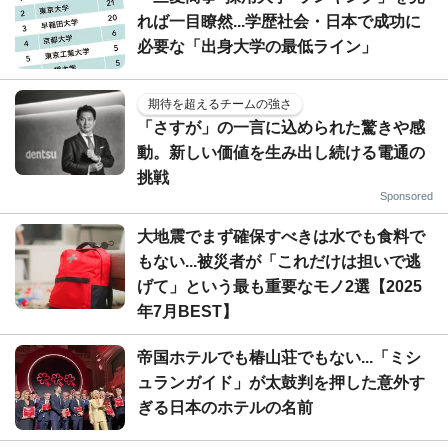
れば一目瞭然...学歴社会・日本で成功に
必要な「出身大学の最低ライン」
期待を超えるチームの強さ
「さすが」の一言に込められた驚きや感
動。新しい価値を生み出し続ける電通の
挑戦
Sponsored
大地震でまず確保すべきは水でも食料で
もない...被災者が「これだけは担いで逃
げて」という最も重要なモノ2選【2025
年7月BEST】
帝国ホテルでも椿山荘でもない...「ミシ
ュランガイド」が太鼓判を押した意外す
ぎる日本のホテルの名前