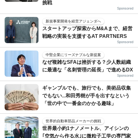
挑戦
Sponsored
新規事業開発を経営アジェンダへ
スタートアップ探索からM&Aまで、経営
戦略の実装を支援するAT PARTNERS
Sponsored
中堅企業にリーズナブルな新提案
なぜ複雑なSFAは挫折する？少人数組織
に最適な「名刺管理の延長」で進めるDX
Sponsored
ギャンブルでも、旅行でも、美術品収集
でもない...和田秀樹が手を出すなという
「世の中で一番金のかかる趣味」
世界的自動車部品メーカーの挑戦
世界最小約1ナノメートル、アイシンの
｢空気から作る水｣に微粒子工学の専門家