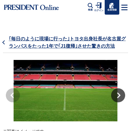
会員登録
検索
ログイン
｢毎日のように現場に行った｣トヨタ出身社長が名古屋グ
ランパスをたった1年で｢J1復帰｣させた驚きの方法