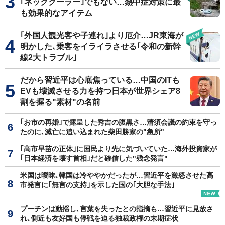
｢ネッククーラー｣でもない…熱中症対策に最
も効果的なアイテム
｢外国人観光客や子連れ｣より厄介…JR東海が
明かした､乗客をイライラさせる｢令和の新幹
線2大トラブル｣
だから習近平は心底焦っている…中国のITも
EVも壊滅させる力を持つ日本が世界シェア8
割を握る"素材"の名前
｢お市の再婚｣で露呈した秀吉の腹黒さ…清須会議の約束を守っ
たのに､滅亡に追い込まれた柴田勝家の"急所"
｢高市早苗の正体｣に国民より先に気づいていた…海外投資家が
｢日本経済を壊す首相｣だと確信した"残念発言"
米国は曖昧､韓国は冷ややかだったが…習近平を激怒させた高
市発言に｢無言の支持｣を示した国の｢大胆な手法｣
プーチンは動揺し､言葉を失ったとの指摘も…習近平に見放さ
れ､側近も友好国も停戦を迫る独裁政権の末期症状