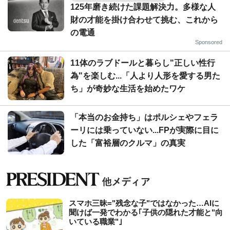
125年磨き続けた課題解決力。多様な人
財の才能を掛け合わせて挑む、これから
の電通
Sponsored
11体のラブドールと暮らし"正しい性行
為"を楽しむ...「人より人形を愛する男た
ち」が奇妙な生活を始めたワケ
「本当のお金持ち」はポルシェやフェラ
ーリには乗っていない...FPが実際に目に
した「富裕層のクルマ」の真実
スマホ三昧="残念な子"ではなかった…AIに
聞けば一発でわかる｢子供の隠れた才能と"向
いている職業"｣