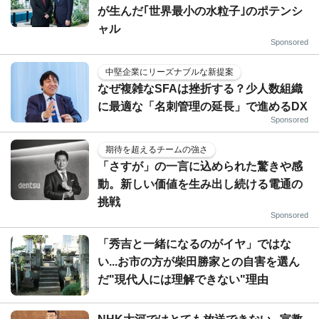
が生んだ｢世界最小の水粒子｣のポテンシ
ャル
Sponsored
中堅企業にリーズナブルな新提案
なぜ複雑なSFAは挫折する？少人数組織
に最適な「名刺管理の延長」で進めるDX
Sponsored
期待を超えるチームの強さ
「さすが」の一言に込められた驚きや感
動。新しい価値を生み出し続ける電通の
挑戦
Sponsored
「秀吉と一緒になるのがイヤ」ではな
い...お市の方が柴田勝家との自害を選ん
だ"現代人には理解できない"理由