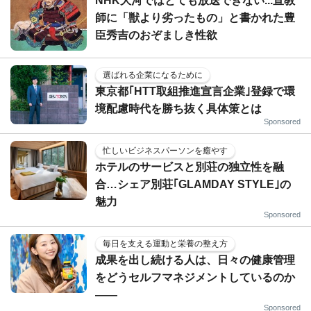
NHK大河ではとても放送できない...宣教
師に「獣より劣ったもの」と書かれた豊
臣秀吉のおぞましき性欲
選ばれる企業になるために
東京都｢HTT取組推進宣言企業｣登録で環
境配慮時代を勝ち抜く具体策とは
Sponsored
忙しいビジネスパーソンを癒やす
ホテルのサービスと別荘の独立性を融
合…シェア別荘｢GLAMDAY STYLE｣の
魅力
Sponsored
毎日を支える運動と栄養の整え方
成果を出し続ける人は、日々の健康管理
をどうセルフマネジメントしているのか
——
Sponsored