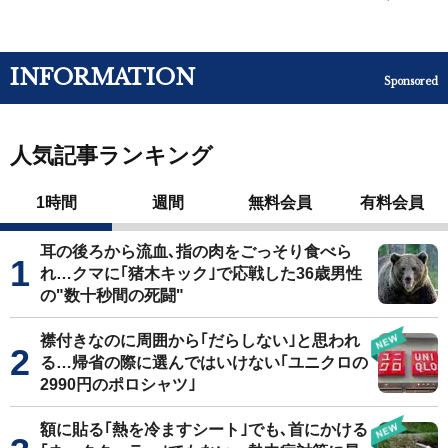
INFORMATION
Sponsored
人気記事ランキング
1時間
週間
無料会員
有料会員
耳の後ろから流血､指の肉をごっそり食べら
れ…クマに｢猪木キック｣で応戦した36歳男性
の"数十秒間の死闘"
襟付きなのに周囲から｢だらしない｣と思われ
る…帰省の際に選んではいけない｢ユニクロの
2990円のポロシャツ｣
額に貼る｢熱を冷ますシート｣でも､首にかける