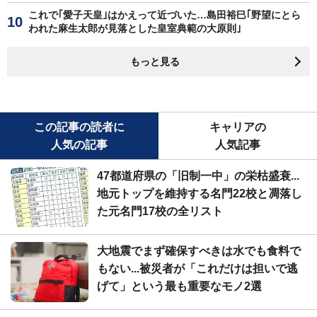
これで｢愛子天皇｣はかえって近づいた…島田裕巳｢野望にとら
われた麻生太郎が見落とした皇室典範の大原則｣
もっと見る
この記事の読者に
キャリアの
人気の記事
人気記事
47都道府県の「旧制一中」の栄枯盛衰...
地元トップを維持する名門22校と凋落し
た元名門17校の全リスト
大地震でまず確保すべきは水でも食料で
もない...被災者が「これだけは担いで逃
げて」という最も重要なモノ2選