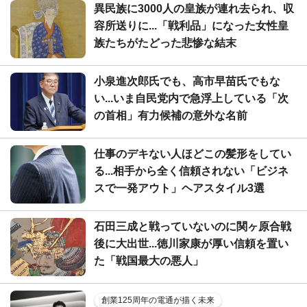
異民族に3000人の皇族が連れ去られ、収
容所送りに...「戦利品」になった女性皇
族たちがたどった悲惨な結末
小泉進次郎氏でも、高市早苗氏でもな
い...いま自民党内で急浮上している「次
の首相」有力候補の意外な名前
仕事のデキない人ほどこの髪形をしてい
る...相手から全く信頼されない「ビジネ
スで一発アウト」ヘアスタイル3選
石田三成と戦っていないのに関ヶ原合戦
後に大出世...徳川家康が厚い信頼を置い
た「戦国最大の悪人」
創業125周年の電通が描く未来