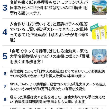
名前を書く紙も整理券もない…フランス人が
日本みたいに｢行列｣に並ばないのに｢順番｣を
守れる謎システム
夕食作り｢お手伝いする｣と直訴の子への返答
でバレる…賢い親が｢カレーできたよ｡お皿持
ってきて｣と言わぬ訳【頭のよい子が育つ家3
選】
｢自宅でゆっくり静養｣はむしろ逆効果…東北
大学名誉教授がリハビリの主役に据えた｢腎臓
を強くする歩き方｣
高市政権にとって｢日本人の生活｣はどうでもいい…小野田紀美
のSNS投稿でわかった｢外国人政策｣の本当の狙い
NISA､iDeCoより効果的…経営コンサルが｢最大リターンを狙え
る｣という20代が月4万円を積みたい有望な投資先
逆らった県議は次々と姿を消した…麻生太郎ですら手に負えな
い｢自民党福岡県議団｣が県民よりも大事にする掟