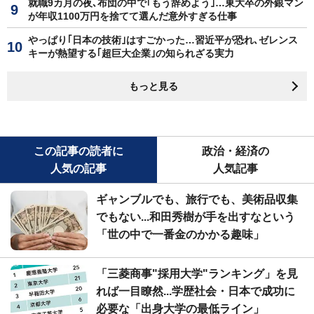
就職9カ月の夜､布団の中で｢もう辞めよう｣…東大卒の外銀マン
が年収1100万円を捨てて選んだ意外すぎる仕事
やっぱり｢日本の技術｣はすごかった…習近平が恐れ､ゼレンス
キーが熱望する｢超巨大企業｣の知られざる実力
もっと見る
この記事の読者に
政治・経済の
人気の記事
人気記事
ギャンブルでも、旅行でも、美術品収集
でもない...和田秀樹が手を出すなという
「世の中で一番金のかかる趣味」
「三菱商事"採用大学"ランキング」を見
れば一目瞭然...学歴社会・日本で成功に
必要な「出身大学の最低ライン」