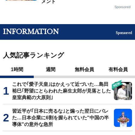
メント
Sponsored
INFORMATION
Sponsored
人気記事ランキング
1時間
週間
無料会員
有料会員
これで｢愛子天皇｣はかえって近づいた…島田
裕巳｢野望にとらわれた麻生太郎が見落とした
皇室典範の大原則｣
習近平が｢日本に売るな｣と煽った翌日にバレ
た…日本企業に6割を握られていた"中国の半
導体"の意外な急所