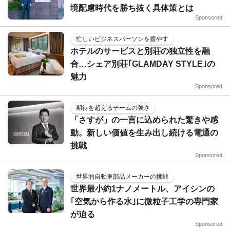
境配慮時代を勝ち抜く具体策とは
Sponsored
忙しいビジネスパーソンを癒やす
ホテルのサービスと別荘の独立性を融
合…シェア別荘｢GLAMDAY STYLE｣の
魅力
Sponsored
期待を超えるチームの強さ
「さすが」の一言に込められた驚きや感
動。新しい価値を生み出し続ける電通の
挑戦
Sponsored
世界的自動車部品メーカーの挑戦
世界最小約1ナノメートル、アイシンの
｢空気から作る水｣に微粒子工学の専門家
が迫る
Sponsored