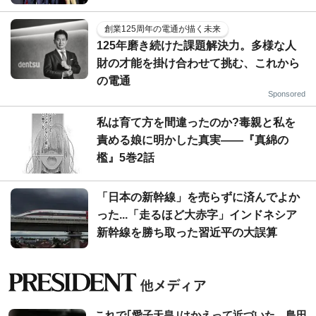
創業125周年の電通が描く未来
125年磨き続けた課題解決力。多様な人
財の才能を掛け合わせて挑む、これから
の電通
Sponsored
私は育て方を間違ったのか?毒親と私を
責める娘に明かした真実――『真綿の
檻』5巻2話
「日本の新幹線」を売らずに済んでよか
った...「走るほど大赤字」インドネシア
新幹線を勝ち取った習近平の大誤算
これで｢愛子天皇｣はかえって近づいた…島田