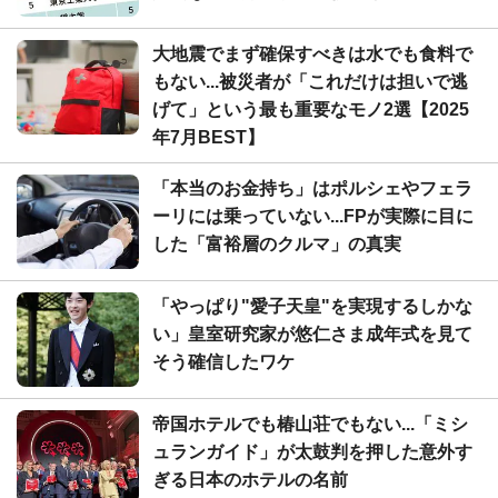
大地震でまず確保すべきは水でも食料で
もない...被災者が「これだけは担いで逃
げて」という最も重要なモノ2選【2025
年7月BEST】
「本当のお金持ち」はポルシェやフェラ
ーリには乗っていない...FPが実際に目に
した「富裕層のクルマ」の真実
「やっぱり"愛子天皇"を実現するしかな
い」皇室研究家が悠仁さま成年式を見て
そう確信したワケ
帝国ホテルでも椿山荘でもない...「ミシ
ュランガイド」が太鼓判を押した意外す
ぎる日本のホテルの名前