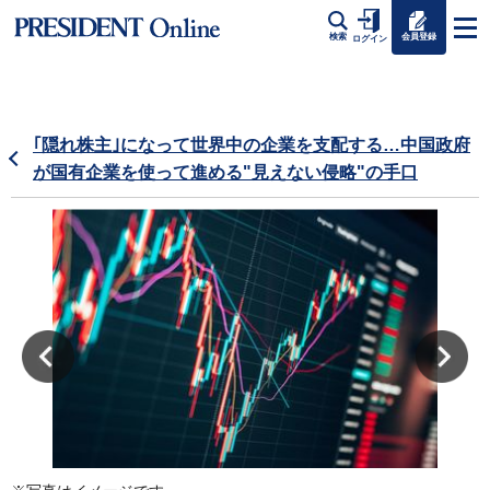
会員登録
検索
ログイン
｢隠れ株主｣になって世界中の企業を支配する…中国政府
が国有企業を使って進める"見えない侵略"の手口