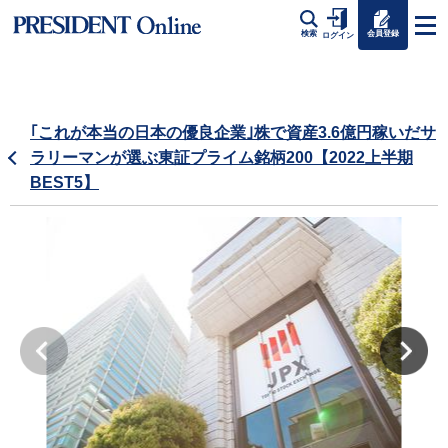
会員登録
検索
ログイン
｢これが本当の日本の優良企業｣株で資産3.6億円稼いだサ
ラリーマンが選ぶ東証プライム銘柄200【2022上半期
BEST5】