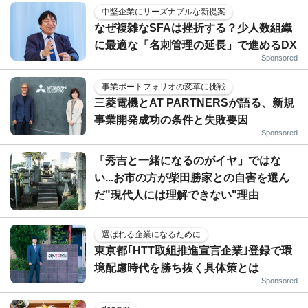
中堅企業にリーズナブルな新提案
なぜ複雑なSFAは挫折する？少人数組織
に最適な「名刺管理の延長」で進めるDX
Sponsored
事業ポートフォリオの変革に挑戦
三菱電機とAT PARTNERSが語る、新規
事業開発成功の条件と失敗要因
Sponsored
「秀吉と一緒になるのがイヤ」ではな
い...お市の方が柴田勝家との自害を選ん
だ"現代人には理解できない"理由
選ばれる企業になるために
東京都｢HTT取組推進宣言企業｣登録で環
境配慮時代を勝ち抜く具体策とは
Sponsored