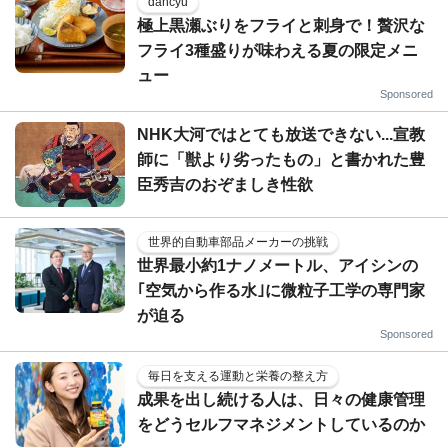
dancyu
極上黒瀬ぶりをフライと刺身で！贅沢な
フライ3種盛りが味わえる夏の限定メニ
ュー
Sponsored
NHK大河ではとても放送できない...宣教
師に「獣より劣ったもの」と書かれた豊
臣秀吉のおぞましき性欲
世界的自動車部品メーカーの挑戦
世界最小約1ナノメートル、アイシンの
｢空気から作る水｣に微粒子工学の専門家
が迫る
Sponsored
毎日を支える運動と栄養の整え方
成果を出し続ける人は、日々の健康管理
をどうセルフマネジメントしているのか