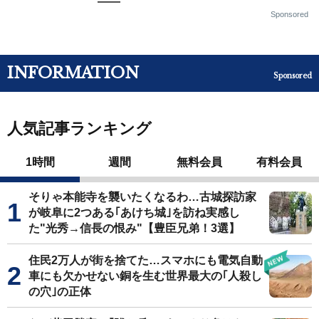
——
Sponsored
INFORMATION
Sponsored
人気記事ランキング
1時間
週間
無料会員
有料会員
そりゃ本能寺を襲いたくなるわ…古城探訪家
が岐阜に2つある｢あけち城｣を訪ね実感し
た"光秀→信長の恨み"【豊臣兄弟！3選】
住民2万人が街を捨てた…スマホにも電気自動
車にも欠かせない銅を生む世界最大の｢人殺し
の穴｣の正体