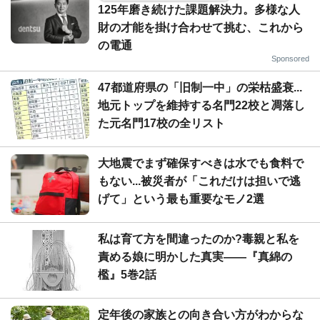
125年磨き続けた課題解決力。多様な人
財の才能を掛け合わせて挑む、これから
の電通
Sponsored
47都道府県の「旧制一中」の栄枯盛衰...
地元トップを維持する名門22校と凋落し
た元名門17校の全リスト
大地震でまず確保すべきは水でも食料で
もない...被災者が「これだけは担いで逃
げて」という最も重要なモノ2選
私は育て方を間違ったのか?毒親と私を
責める娘に明かした真実――『真綿の
檻』5巻2話
定年後の家族との向き合い方がわからな