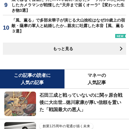
したカメラマンが戦慄した"天井まで届くオーラ"【変わった生
き物3選】
「風、薫る」で多部未華子が演じる大山捨松はなぜ20歳上の宿
敵・薩摩の軍人と結婚したか...親友に吐露した本音【風、薫る
３選】
もっと見る
この記事の読者に
マネーの
人気の記事
人気記事
石田三成と戦っていないのに関ヶ原合戦
後に大出世...徳川家康が厚い信頼を置い
た「戦国最大の悪人」
創業125周年の電通が描く未来