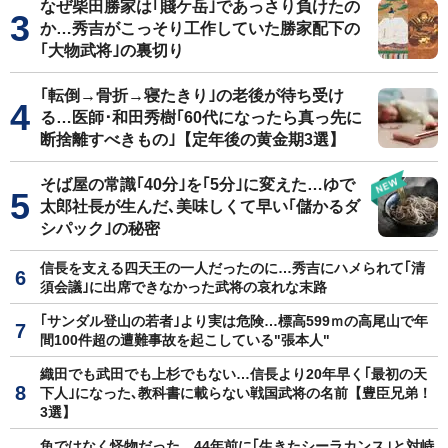
なぜ柴田勝家は｢賤ケ岳｣であっさり負けたの
か…秀吉がこっそり工作していた勝家配下の
｢大物武将｣の裏切り
｢転倒→骨折→寝たきり｣の老後が待ち受け
る…医師･和田秀樹｢60代になったら真っ先に
断捨離すべきもの｣【定年後の黄金期3選】
そば屋の常識｢40分｣を｢5分｣に変えた…ゆで
太郎社長が生んだ､美味しくて早い｢儲かるダ
シパック｣の秘密
信長を支える四天王の一人だったのに…秀吉にハメられて｢清
須会議｣に出席できなかった武将の哀れな末路
｢サンダル登山の若者｣より実は危険…標高599ｍの高尾山で年
間100件超の遭難事故を起こしている"張本人"
織田でも武田でも上杉でもない…信長より20年早く｢最初の天
下人｣になった､教科書に載らない戦国武将の名前【豊臣兄弟！
3選】
魚ではなく怪物だった…44年前に｢生きたシーラカンス｣と対峙