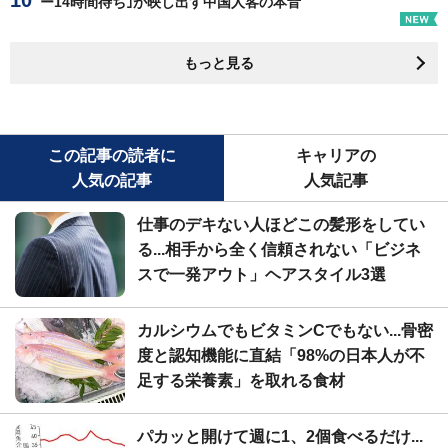
ー14時間待ち｣が映し出す中国人客の本音
もっと見る
この記事の読者に
キャリアの
人気の記事
人気記事
仕事のデキない人ほどこの髪形をしてい
る...相手から全く信頼されない「ビジネ
スで一発アウト」ヘアスタイル3選
カルシウムでもビタミンCでもない...骨密
度と認知機能に直結「98%の日本人が不
足する栄養素」を取れる食材
パカッと開けて週に1、2個食べるだけ...