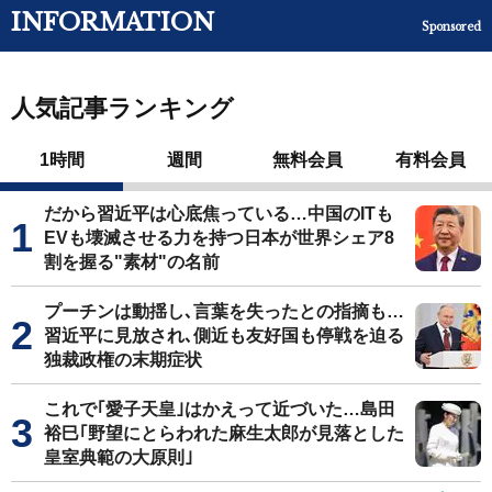
INFORMATION
Sponsored
人気記事ランキング
1時間
週間
無料会員
有料会員
だから習近平は心底焦っている…中国のITも
EVも壊滅させる力を持つ日本が世界シェア8
割を握る"素材"の名前
プーチンは動揺し､言葉を失ったとの指摘も…
習近平に見放され､側近も友好国も停戦を迫る
独裁政権の末期症状
これで｢愛子天皇｣はかえって近づいた…島田
裕巳｢野望にとらわれた麻生太郎が見落とした
皇室典範の大原則｣