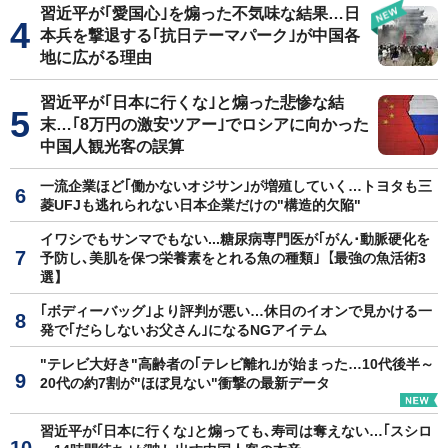
習近平が｢愛国心｣を煽った不気味な結果…日
本兵を撃退する｢抗日テーマパーク｣が中国各
地に広がる理由
習近平が｢日本に行くな｣と煽った悲惨な結
末…｢8万円の激安ツアー｣でロシアに向かった
中国人観光客の誤算
一流企業ほど｢働かないオジサン｣が増殖していく…トヨタも三
菱UFJも逃れられない日本企業だけの"構造的欠陥"
イワシでもサンマでもない...糖尿病専門医が｢がん･動脈硬化を
予防し､美肌を保つ栄養素をとれる魚の種類｣【最強の魚活術3
選】
｢ボディーバッグ｣より評判が悪い…休日のイオンで見かける一
発で｢だらしないお父さん｣になるNGアイテム
"テレビ大好き"高齢者の｢テレビ離れ｣が始まった…10代後半～
20代の約7割が"ほぼ見ない"衝撃の最新データ
習近平が｢日本に行くな｣と煽っても､寿司は奪えない…｢スシロ