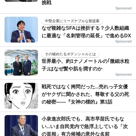
挑戦
Sponsored
中堅企業にリーズナブルな新提案
なぜ複雑なSFAは挫折する？少人数組織
に最適な「名刺管理の延長」で進めるDX
Sponsored
その秘めたるポテンシャルとは
世界最小、約1ナノメートルの｢微細水粒
子｣はなぜ髪や肌を潤すのか
Sponsored
戦死ではなく拷問だった...売れっ子女優
がヤクザに聞かされた、尊敬する父の死
の秘密――『女神の標的』第1話
小泉進次郎氏でも、高市早苗氏でもな
い...いま自民党内で急浮上している「次
の首相」有力候補の意外な名前