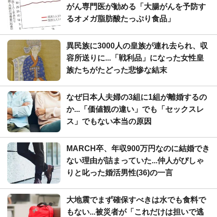
がん専門医が勧める「大腸がんを予防す
るオメガ脂肪酸たっぷり食品」
異民族に3000人の皇族が連れ去られ、収
容所送りに...「戦利品」になった女性皇
族たちがたどった悲惨な結末
なぜ日本人夫婦の3組に1組が離婚するの
か...「価値観の違い」でも「セックスレ
ス」でもない本当の原因
MARCH卒、年収900万円なのに結婚でき
ない理由が詰まっていた...仲人がぴしゃ
りと叱った婚活男性(36)の一言
大地震でまず確保すべきは水でも食料で
もない...被災者が「これだけは担いで逃