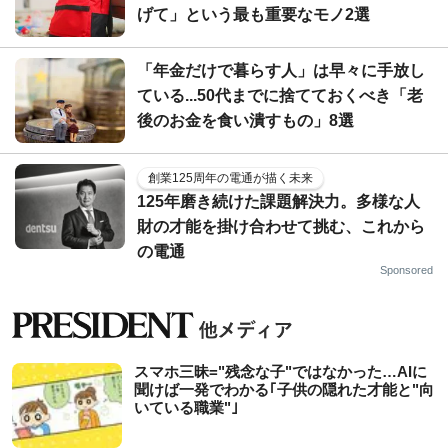
げて」という最も重要なモノ2選
「年金だけで暮らす人」は早々に手放し
ている...50代までに捨てておくべき「老
後のお金を食い潰すもの」8選
創業125周年の電通が描く未来
125年磨き続けた課題解決力。多様な人
財の才能を掛け合わせて挑む、これから
の電通
Sponsored
スマホ三昧="残念な子"ではなかった…AIに
聞けば一発でわかる｢子供の隠れた才能と"向
いている職業"｣